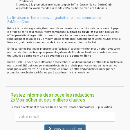
d'utilisation
accédez à la promotion en cliquant depuis l'offre répertoriée sur CeriseClub
procédez à la commande sur le site 2xMoinsCher de manière habituelle
La livraison offerte, recevoir gratuitement sa commande
2xMoinsCher
Grâce à la livraison gratuite, il est possible sous certaines conditions de ne pas avoir à payer
les frais de ports pour recevoir votre commande.
Signalées en violet sur CeriseClub
, les
offres permettant la gratuité du transport de votre commande à votre domicile sont
généralement soumises à un minimum de commande. Actuellement, 2xMoinsCher offre la
livraison gratuite de votre commande à domicile sans minimum d'achat
Enfin, certaines boutiques proposent des "cadeaux", sous forme d'un produit offert avec votre
commande. D'autres boutiques peuvent également offrir des échantillons ou des services.
Gratuits,
ces bonus sont un des avantages de la vente en ligne !
Sur CeriseClub, nous nous efforçons à rechercher quotidiennement les offres de réduction en
cours de validité qui vous permettent d'obtenir des rabais pour vos achats en ligne sur les
boutiques e-commerce. Afin de recevoir les nouvelles offres 2xMoinsCher ainsi que des
promotions exclusives, n'hésitez pas à vous inscrire à la newsletter.
Restez informé des nouvelles réductions
2xMoinsCher et des milliers d'autres
Recevez directement sans attendre les nouveaux codes promo dès leur publication.
recevoir les offres