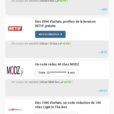
En cours de validité
| Utilisé 5 fois
|
vérifié !
» AKG
Dès 299€ d'achats, profitez de la livraison
RETIF gratuite
vers la réduction
En cours de validité
| Utilisé 115 fois
|
vérifié !
» RETIF
Un code réduc 4€ chez MODZ
Code : CL*************
voir
En cours de validité
| Utilisé 3864 fois
|
vérifié !
» MODZ
Dès 100€ d'achats, un code réduction de 10€
chez Light In The Box