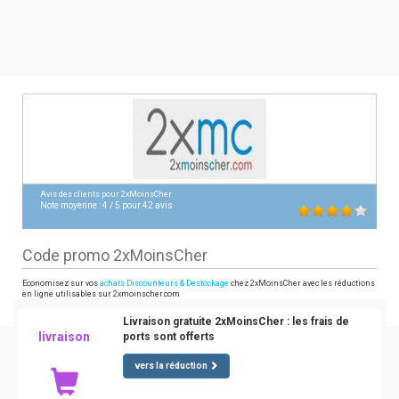
Avis des clients pour
2xMoinsCher
Note moyenne :
4
/
5
pour
42
avis
Code promo 2xMoinsCher
Economisez sur vos
achats Discounteurs & Destockage
chez 2xMoinsCher avec les réductions
en ligne utilisables sur 2xmoinscher.com
Livraison gratuite 2xMoinsCher : les frais de
livraison
ports sont offerts
vers la réduction