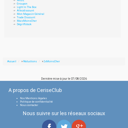
MODZ
Groupon
Light In The Box
Allezdiscount
Mon Magasin Général
Trade Discount
MaisMoinsCher
Dégriffstock
Accueil
»
Réductions
»
2xMoinsCher
Dernière mise à jour le
07/08/2026
A propos de CeriseClub
Nos Mentions légales
Politique de confidentialité
Nous contacter
Nous suivre sur les réseaux sociaux