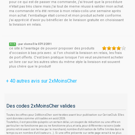
pour ce qui est de passer ma commande, j'ai trouvé que la procédure
n'était pas très claire mais j'ai tout de meme réussi à valider mon achat.
ma commande m'a été remise à mon relais-colis une semaine après
mon achat. l'emballage était correct et mon produit acheté conforme.
j'ai apprécié d'avoir pu bénéficier de le livraison gratuite en choisissant
la livraison en relais.
- par
clomo5
le 07/12/2011
4
/
5
ce site à l'avantage de pouvoir proposer des produits
d'occasion à bas prix avec. si l'on choisit la livraison en relais, les frais
de port offerts. C'est bien pratique lorsque l'on veut seulement acheter
un livre car sur les autres sites du même style la livraison est souvent
plus chère que le produit!
+ 40 autres avis sur 2xMoinsCher
Des codes 2xMoinsCher valides
Toutes les offres pour 2xMoinsCher sont testées avant leur publication sur CeriseClub. Elles
sont données comme utilisables en août 2026.
Toutefois, il est possible qu'après un certain délai, un coupon de réduction ou une offre en
particulier ne fonctionne pas ou ne fonctionne plus, et cela, pour différentes raisons (code
promo retiré avant son terme par le marchand, nombre d'utilisation de l'offre limitée dans le
temps ou en nombre d'utilisateurs...). Si une offre présente sur cette page venait à ne plus