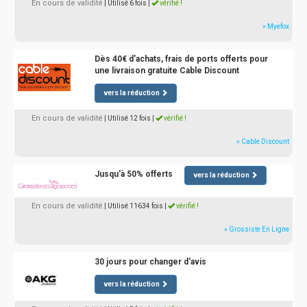
En cours de validité
| Utilisé 6 fois
|
vérifié !
» Myefox
Dès 40€ d'achats, frais de ports offerts pour
une livraison gratuite Cable Discount
vers la réduction
En cours de validité
| Utilisé 12 fois
|
vérifié !
» Cable Discount
Jusqu'à 50% offerts
vers la réduction
En cours de validité
| Utilisé 11634 fois
|
vérifié !
» Grossiste En Ligne
30 jours pour changer d'avis
vers la réduction