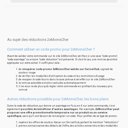
Au sujet des réductions 2xMoinsCher
Comment utiliser un code promo pour 2xMoinsCher ?
Avant de valider votre commande sur le site 2xMoinsCher, vérifiez si une case "code promo",
"code avantage" ou encore "code réduction" est présente. Si c'est le cas, une remise peut être
appliquée sur votre achat. Il suffit pour cela :
de
récupérer code promo 2xMoinsCher valide sur CeriseClub
, signalé de
couleur rouge
de vérifier les modalités d'utilisation du code et les restrictions d'usage
de recopier le code fourni dans la case prévue à cet effet sur le site 2xMoinsCher
la remise accordée est alors calculée automatiquement
il ne vous reste plus qu'à régler votre commande en profitant du nouveau prix
remisé
Autres réductions possible pour 2xMoinsCher, les bons plans
Outre le code de réduction, qui donne un avantage en % ou en € sur votre commande, il est
également
possible de bénéficier d'autres avantages
. Par exemple,
2xMoinsCher peut
proposer une offre promotionnelle temporaire sur un produit ou un service
spécifique
, sans qu'il soit besoin de renseigner un code. Pour profiter de ce type de promo :
repérez les offres de couleur bleue sur CeriseClub, portant la mention "réductions"
prenez connaissance des détails de l'offre, des articles concernés et des modalités