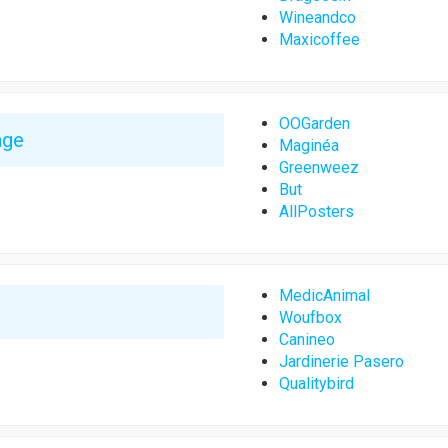
Wineandco
Maxicoffee
OOGarden
age
Maginéa
Greenweez
But
AllPosters
MedicAnimal
Woufbox
Canineo
Jardinerie Pasero
Qualitybird