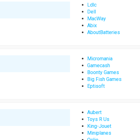
Ldlc
Dell
MacWay
Abix
AboutBatteries
Micromania
Gamecash
Boonty Games
Big Fish Games
Eptisoft
Aubert
Toys R Us
King-Jouet
Miniplanes
Oclio