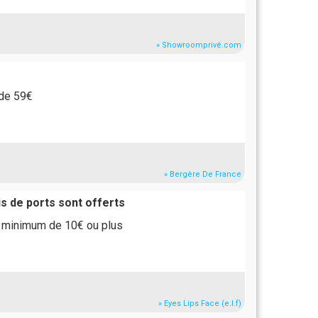
» Showroomprivé.com
 de 59€
» Bergère De France
ais de ports sont offerts
t minimum de 10€ ou plus
» Eyes Lips Face (e.l.f)