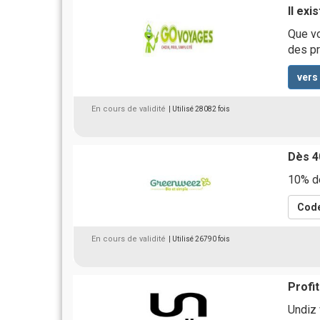
Il ex
Que vo
des pr
vers
En cours de validité
| Utilisé 28082 fois
Dès 4
10% de
Code
En cours de validité
| Utilisé 26790 fois
Profi
Undiz 