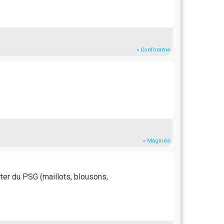
» Conforama
» Maginéa
rter du PSG (maillots, blousons,