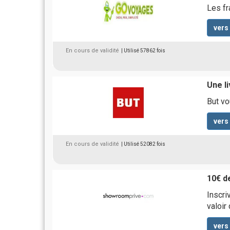
Les fr
vers
En cours de validité
| Utilisé 57862 fois
Une li
But vo
vers
En cours de validité
| Utilisé 52082 fois
10€ d
Inscri
valoir
vers