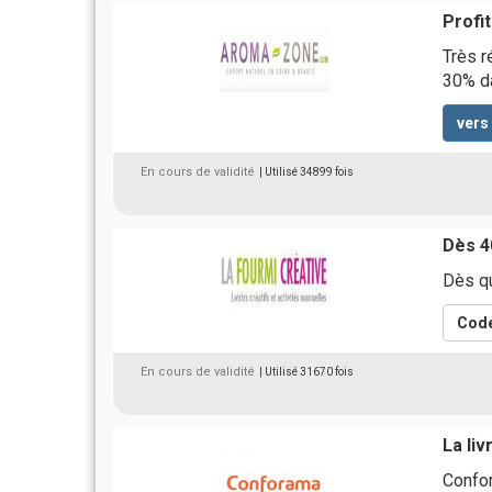
Profi
Très r
30% da
vers
En cours de validité
| Utilisé 34899 fois
Dès 4
Dès qu
Code
En cours de validité
| Utilisé 31670 fois
La liv
Confor