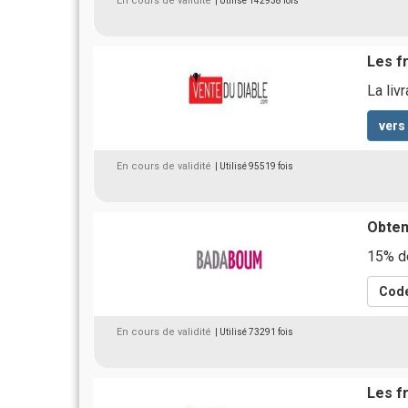
En cours de validité
| Utilisé 142938 fois
Les fr
La liv
vers
En cours de validité
| Utilisé 95519 fois
Obten
15% de
Code
En cours de validité
| Utilisé 73291 fois
Les f