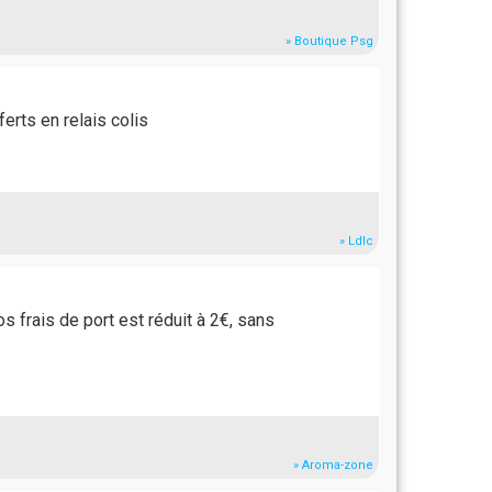
» Boutique Psg
erts en relais colis
» Ldlc
 frais de port est réduit à 2€, sans
» Aroma-zone