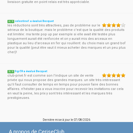
livraison gratuite en point relais est très appréciable.
celestine1 a évalué Becquet
4
/
5
les réductions sont très attractives, pas de problème sur le
sérieux de la boutique: mais le problème c'est que la qualité des produits
est limitée: ma tente pop up par exemple si elle avait été testée plus
longuement aurait été renforcée et on y aurait mis des arceaux en
plastique au lieu d'arceaux en fer qui rouillent: du choix mais un grand bof
pour la qualité (peut être vaut il mieux acheter des marques et un peu plus
cher)!
frgr59 a évalué Becquet
5
/
5
club-privé.fr est comme son l'indique un site de vente
privée qui nous propose des grandes marques. un site très intéressant
qu'il faut consulter de temps en temps pour pouvoir faire des bonnes
affaires. n'hésiter pas a vous inscrire pour recevoir les invitations car cela
en vaut la peine, les prix y sont très intéressant et les marques très
prestigieuses.
Dernière mise à jour le
07/08/2026
A propos de CeriseClub