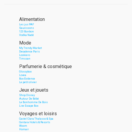
Alimentation
Les jus PAF
Saucissons
123 Bonbon
Vodka Nadé
Mode
My Trendy Market
Decadence Paris
Lookiero
Timssan
Parfumerie & cosmétique
Glossybox
Lovea
Box Evidence
Le petit olivier
Jeux et jouets
Shop Disney
Autour De Bébé
Le Bonhomme De Bois
Live Escape Box
Voyages et loisirs
Castel Clara Thalasso & Spa
Centara Hotels & Resorts
Woom
Homair