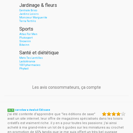
Jardinage & fleurs
Centrale Brico
Jardins Loisirs
Monsieur Marguerite
Terra Fertilis
Sports
Atlas For Men
Plutosport
Snowinn
Bikeinn
Santé et diététique
Mets Tes Lentilles
Lactolérance
1001pharmacies
Phytact
Les avis consommateurs, ça compte
carodav a évalué Edisaxe
4
/
5
j'ai été contente d'apprendre que "les éditions de saxe"
avait un site internet. leur offre de magazines spécialisés dans les loisirs
créatifs est vraiment riche. il y en a pour toutes les passions: j'ai ainsi
acheté à ma grand-mère un lot de 6 guides sur les miniatures au crochet
en promotion de 65% tandis que je me suis offert un très bel ouvrage