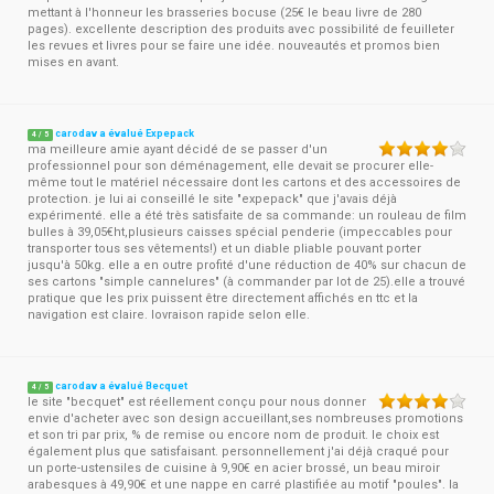
mettant à l'honneur les brasseries bocuse (25€ le beau livre de 280
pages). excellente description des produits avec possibilité de feuilleter
les revues et livres pour se faire une idée. nouveautés et promos bien
mises en avant.
carodav a évalué Expepack
4
/
5
ma meilleure amie ayant décidé de se passer d'un
professionnel pour son déménagement, elle devait se procurer elle-
même tout le matériel nécessaire dont les cartons et des accessoires de
protection. je lui ai conseillé le site "expepack" que j'avais déjà
expérimenté. elle a été très satisfaite de sa commande: un rouleau de film
bulles à 39,05€ht,plusieurs caisses spécial penderie (impeccables pour
transporter tous ses vêtements!) et un diable pliable pouvant porter
jusqu'à 50kg. elle a en outre profité d'une réduction de 40% sur chacun de
ses cartons "simple cannelures" (à commander par lot de 25).elle a trouvé
pratique que les prix puissent être directement affichés en ttc et la
navigation est claire. lovraison rapide selon elle.
carodav a évalué Becquet
4
/
5
le site "becquet" est réellement conçu pour nous donner
envie d'acheter avec son design accueillant,ses nombreuses promotions
et son tri par prix, % de remise ou encore nom de produit. le choix est
également plus que satisfaisant. personnellement j'ai déjà craqué pour
un porte-ustensiles de cuisine à 9,90€ en acier brossé, un beau miroir
arabesques à 49,90€ et une nappe en carré plastifiée au motif "poules". la