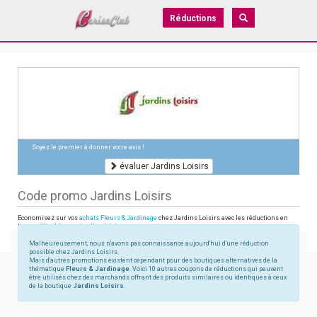
Réductions
Soyez le premier à donner votre avis !
évaluer Jardins Loisirs
Code promo Jardins Loisirs
Economisez sur vos
achats Fleurs & Jardinage
chez Jardins Loisirs avec les réductions en
ligne utilisables sur jardins-loisirs.com
Malheureusement, nous n'avons pas connaissance aujourd'hui d'une réduction
possible chez Jardins Loisirs.
Mais d'autres promotions existent cependant pour des boutiques alternatives de la
thématique
Fleurs & Jardinage
. Voici 10 autres coupons de réductions qui peuvent
être utilisés chez des marchands offrant des produits similaires ou identiques à ceux
de la boutique
Jardins Loisirs
.