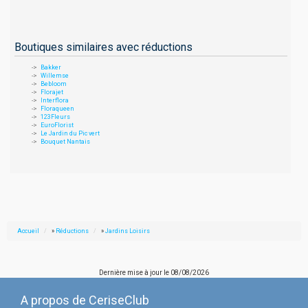
Boutiques similaires avec réductions
Bakker
Willemse
Bebloom
Florajet
Interflora
Floraqueen
123Fleurs
EuroFlorist
Le Jardin du Pic vert
Bouquet Nantais
Accueil
»
Réductions
»
Jardins Loisirs
Dernière mise à jour le
08/08/2026
A propos de CeriseClub