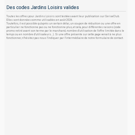
Des codes Jardins Loisirs valides
Toutes les offres pour Jardins Loisirs sont testées avant leur publication sur CeriseClub.
Elles sont données comme utilisables en août 2026.
Toutefois, il est possible qu'après un certain délai, un coupon de réduction ou une offre en
particulier ne fonctionne pas ou ne fonctionne plus, et cela, pour différentes raisons (code
promo retiré avant son terme par le marchand, nombre d'utilisation de l'offre limitée dans le
temps ou en nombre d'utilisateurs...). Si une offre présente sur cette page venait à ne plus
fonctionner, n'hésitez pas nous l'indiquer par l'intermédiaire de notre formulaire de contact.