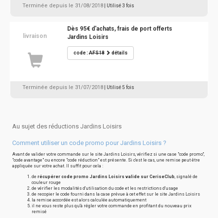
Terminée depuis le 31/08/2018
| Utilisé 3 fois
Dès 95€ d'achats, frais de port offerts
livraison
Jardins Loisirs
code :
AFS18
détails
Terminée depuis le 31/07/2018
| Utilisé 5 fois
Au sujet des réductions Jardins Loisirs
Comment utiliser un code promo pour Jardins Loisirs ?
Avant de valider votre commande sur le site Jardins Loisirs, vérifiez si une case "code promo",
"code avantage" ou encore "code réduction" est présente. Si c'est le cas, une remise peut être
appliquée sur votre achat. Il suffit pour cela :
de
récupérer code promo Jardins Loisirs valide sur CeriseClub
, signalé de
couleur rouge
de vérifier les modalités d'utilisation du code et les restrictions d'usage
de recopier le code fourni dans la case prévue à cet effet sur le site Jardins Loisirs
la remise accordée est alors calculée automatiquement
il ne vous reste plus qu'à régler votre commande en profitant du nouveau prix
remisé