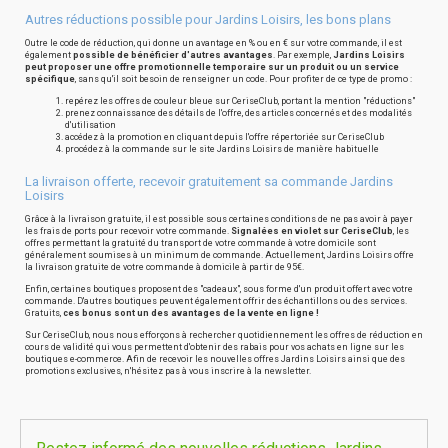
Autres réductions possible pour Jardins Loisirs, les bons plans
Outre le code de réduction, qui donne un avantage en % ou en € sur votre commande, il est
également
possible de bénéficier d'autres avantages
. Par exemple,
Jardins Loisirs
peut proposer une offre promotionnelle temporaire sur un produit ou un service
spécifique
, sans qu'il soit besoin de renseigner un code. Pour profiter de ce type de promo :
repérez les offres de couleur bleue sur CeriseClub, portant la mention "réductions"
prenez connaissance des détails de l'offre, des articles concernés et des modalités
d'utilisation
accédez à la promotion en cliquant depuis l'offre répertoriée sur CeriseClub
procédez à la commande sur le site Jardins Loisirs de manière habituelle
La livraison offerte, recevoir gratuitement sa commande Jardins
Loisirs
Grâce à la livraison gratuite, il est possible sous certaines conditions de ne pas avoir à payer
les frais de ports pour recevoir votre commande.
Signalées en violet sur CeriseClub
, les
offres permettant la gratuité du transport de votre commande à votre domicile sont
généralement soumises à un minimum de commande. Actuellement, Jardins Loisirs offre
la livraison gratuite de votre commande à domicile à partir de 95€.
Enfin, certaines boutiques proposent des "cadeaux", sous forme d'un produit offert avec votre
commande. D'autres boutiques peuvent également offrir des échantillons ou des services.
Gratuits,
ces bonus sont un des avantages de la vente en ligne !
Sur CeriseClub, nous nous efforçons à rechercher quotidiennement les offres de réduction en
cours de validité qui vous permettent d'obtenir des rabais pour vos achats en ligne sur les
boutiques e-commerce. Afin de recevoir les nouvelles offres Jardins Loisirs ainsi que des
promotions exclusives, n'hésitez pas à vous inscrire à la newsletter.