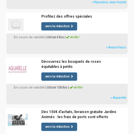
» Pépinières Jean Huchet
Profitez des offres spéciales
vers la réduction
En cours de validité
| Utilisé 6 fois
|
vérifié !
» Arena Fleurs
Découvrez les bouquets de roses
équitables à petits
vers la réduction
En cours de validité
| Utilisé 106 fois
|
vérifié !
» Aquarelle
Dès 150€ d'achats, livraison gratuite Jardins
Animés : les frais de ports sont offerts
vers la réduction