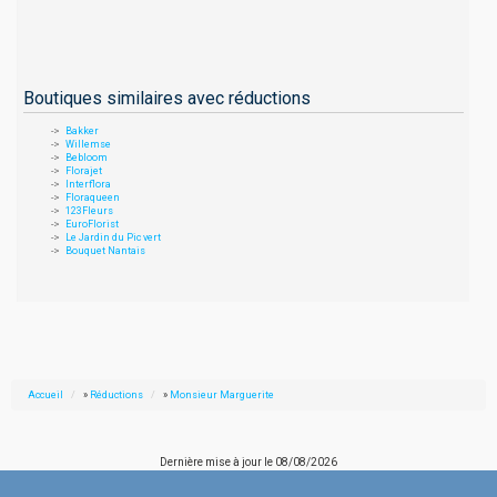
Boutiques similaires avec réductions
Bakker
Willemse
Bebloom
Florajet
Interflora
Floraqueen
123Fleurs
EuroFlorist
Le Jardin du Pic vert
Bouquet Nantais
Accueil
»
Réductions
»
Monsieur Marguerite
Dernière mise à jour le
08/08/2026