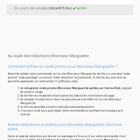
En cours de validité
| Utilisé 875 fois
|
vérifié !
Au sujet des réductions Monsieur Marguerite
Comment utiliser un code promo pour Monsieur Marguerite ?
Avant de valider votre commande sur le site Monsieur Marguerite, vérifiez si une case "code
promo", "code avantage" ou encore "code réduction" est présente. Si c'est le cas, une remise
peut être appliquée sur votre achat. Il suffit pour cela :
de
récupérer code promo Monsieur Marguerite valide sur CeriseClub
, signalé
de couleur rouge
de vérifier les modalités d'utilisation du code et les restrictions d'usage
de recopier le code fourni dans la case prévue à cet effet sur le site Monsieur
Marguerite
la remise accordée est alors calculée automatiquement
il ne vous reste plus qu'à régler votre commande en profitant du nouveau prix
remisé
Autres réductions possible pour Monsieur Marguerite, les bons
plans
Outre le code de réduction, qui donne un avantage en % ou en € sur votre commande, il est