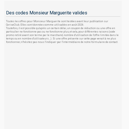
Des codes Monsieur Marguerite valides
Toutes les offres pour Monsieur Marguerite sont testées avant leur publication sur
CeriseClub. Elles sont données comme utilisables en août 2026.
Toutefois, il est possible qu'après un certain délai, un coupon de réduction ou une offre en
particulier ne fonctionne pas ou ne fonctionne plus, et cela, pour différentes raisons (code
promo retiré avant son terme par le marchand, nombre d'utilisation de l'offre limitée dans le
temps ou en nombre d'utilisateurs...). Si une offre présente sur cette page venait à ne plus
fonctionner, n'hésitez pas nous l'indiquer par l'intermédiaire de notre formulaire de contact.