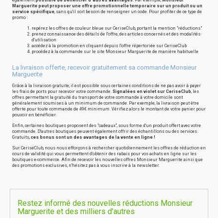
également
possible de bénéficier d'autres avantages
. Par exemple,
Monsieur
Marguerite peut proposer une offre promotionnelle temporaire sur un produit ou un
service spécifique
, sans qu'il soit besoin de renseigner un code. Pour profiter de ce type de
promo :
repérez les offres de couleur bleue sur CeriseClub, portant la mention "réductions"
prenez connaissance des détails de l'offre, des articles concernés et des modalités
d'utilisation
accédez à la promotion en cliquant depuis l'offre répertoriée sur CeriseClub
procédez à la commande sur le site Monsieur Marguerite de manière habituelle
La livraison offerte, recevoir gratuitement sa commande Monsieur
Marguerite
Grâce à la livraison gratuite, il est possible sous certaines conditions de ne pas avoir à payer
les frais de ports pour recevoir votre commande.
Signalées en violet sur CeriseClub
, les
offres permettant la gratuité du transport de votre commande à votre domicile sont
généralement soumises à un minimum de commande. Par exemple, la livraison peut être
offerte pour toute commande de 49€ minimum. Vérifiez alors le montant de votre panier pour
pouvoir en bénéficier.
Enfin, certaines boutiques proposent des "cadeaux", sous forme d'un produit offert avec votre
commande. D'autres boutiques peuvent également offrir des échantillons ou des services.
Gratuits,
ces bonus sont un des avantages de la vente en ligne !
Sur CeriseClub, nous nous efforçons à rechercher quotidiennement les offres de réduction en
cours de validité qui vous permettent d'obtenir des rabais pour vos achats en ligne sur les
boutiques e-commerce. Afin de recevoir les nouvelles offres Monsieur Marguerite ainsi que
des promotions exclusives, n'hésitez pas à vous inscrire à la newsletter.
Restez informé des nouvelles réductions Monsieur
Marguerite et des milliers d'autres