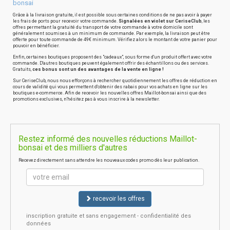
bonsai
Grâce à la livraison gratuite, il est possible sous certaines conditions de ne pas avoir à payer
les frais de ports pour recevoir votre commande.
Signalées en violet sur CeriseClub
, les
offres permettant la gratuité du transport de votre commande à votre domicile sont
généralement soumises à un minimum de commande. Par exemple, la livraison peut être
offerte pour toute commande de 49€ minimum. Vérifiez alors le montant de votre panier pour
pouvoir en bénéficier.
Enfin, certaines boutiques proposent des "cadeaux", sous forme d'un produit offert avec votre
commande. D'autres boutiques peuvent également offrir des échantillons ou des services.
Gratuits,
ces bonus sont un des avantages de la vente en ligne !
Sur CeriseClub, nous nous efforçons à rechercher quotidiennement les offres de réduction en
cours de validité qui vous permettent d'obtenir des rabais pour vos achats en ligne sur les
boutiques e-commerce. Afin de recevoir les nouvelles offres Maillot-bonsai ainsi que des
promotions exclusives, n'hésitez pas à vous inscrire à la newsletter.
Restez informé des nouvelles réductions Maillot-
bonsai et des milliers d'autres
Recevez directement sans attendre les nouveaux codes promo dès leur publication.
recevoir les offres
inscription gratuite et sans engagement - confidentialité des
données