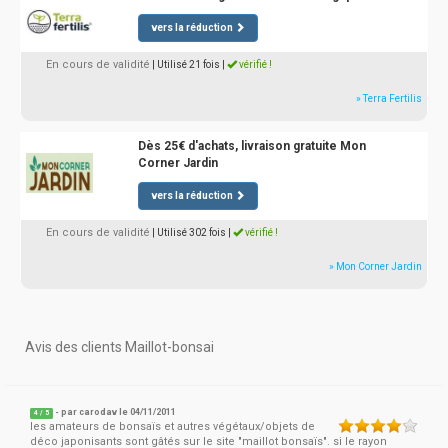
vers la réduction
En cours de validité
| Utilisé 21 fois
|
vérifié !
» Terra Fertilis
Dès 25€ d'achats, livraison gratuite Mon
Corner Jardin
vers la réduction
En cours de validité
| Utilisé 302 fois
|
vérifié !
» Mon Corner Jardin
Avis des clients Maillot-bonsai
- par
carodav
le 04/11/2011
4
/
5
les amateurs de bonsaïs et autres végétaux/objets de
déco japonisants sont gâtés sur le site "maillot bonsaïs". si le rayon