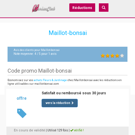
Réductions
Maillot-bonsai
Avis des clients pour
Maillot-bonsai
Note moyenne :
4
/
5
pour
1
avis
Code promo Maillot-bonsai
Economisez sur vos
achats Fleurs & Jardinage
chez Maillot-bonsai avec les réductions en
ligne utilisables sur maillot-bonsai.com
Satisfait ou remboursé sous 30 jours
offre
vers la réduction
En cours de validité
| Utilisé 129 fois
|
vérifié !