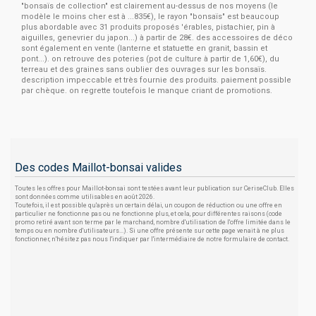
"bonsaïs de collection" est clairement au-dessus de nos moyens (le
modèle le moins cher est à ...835€), le rayon "bonsaïs" est beaucoup
plus abordable avec 31 produits proposés 'érables, pistachier, pin à
aiguilles, genevrier du japon...) à partir de 28€. des accessoires de déco
sont également en vente (lanterne et statuette en granit, bassin et
pont...). on retrouve des poteries (pot de culture à partir de 1,60€), du
terreau et des graines sans oublier des ouvrages sur les bonsaïs.
description impeccable et très fournie des produits. paiement possible
par chèque. on regrette toutefois le manque criant de promotions.
Des codes Maillot-bonsai valides
Toutes les offres pour Maillot-bonsai sont testées avant leur publication sur CeriseClub. Elles
sont données comme utilisables en août 2026.
Toutefois, il est possible qu'après un certain délai, un coupon de réduction ou une offre en
particulier ne fonctionne pas ou ne fonctionne plus, et cela, pour différentes raisons (code
promo retiré avant son terme par le marchand, nombre d'utilisation de l'offre limitée dans le
temps ou en nombre d'utilisateurs...). Si une offre présente sur cette page venait à ne plus
fonctionner, n'hésitez pas nous l'indiquer par l'intermédiaire de notre formulaire de contact.