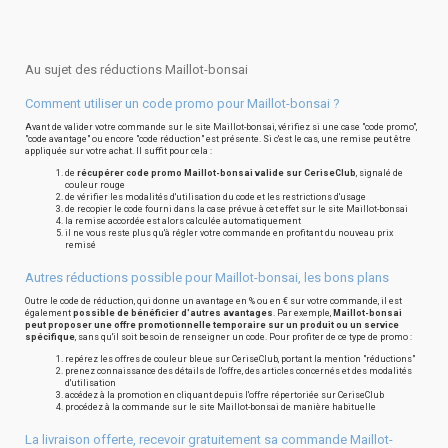
Au sujet des réductions Maillot-bonsai
Comment utiliser un code promo pour Maillot-bonsai ?
Avant de valider votre commande sur le site Maillot-bonsai, vérifiez si une case "code promo",
"code avantage" ou encore "code réduction" est présente. Si c'est le cas, une remise peut être
appliquée sur votre achat. Il suffit pour cela :
de
récupérer code promo Maillot-bonsai valide sur CeriseClub
, signalé de
couleur rouge
de vérifier les modalités d'utilisation du code et les restrictions d'usage
de recopier le code fourni dans la case prévue à cet effet sur le site Maillot-bonsai
la remise accordée est alors calculée automatiquement
il ne vous reste plus qu'à régler votre commande en profitant du nouveau prix
remisé
Autres réductions possible pour Maillot-bonsai, les bons plans
Outre le code de réduction, qui donne un avantage en % ou en € sur votre commande, il est
également
possible de bénéficier d'autres avantages
. Par exemple,
Maillot-bonsai
peut proposer une offre promotionnelle temporaire sur un produit ou un service
spécifique
, sans qu'il soit besoin de renseigner un code. Pour profiter de ce type de promo :
repérez les offres de couleur bleue sur CeriseClub, portant la mention "réductions"
prenez connaissance des détails de l'offre, des articles concernés et des modalités
d'utilisation
accédez à la promotion en cliquant depuis l'offre répertoriée sur CeriseClub
procédez à la commande sur le site Maillot-bonsai de manière habituelle
La livraison offerte, recevoir gratuitement sa commande Maillot-