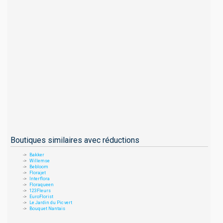
Boutiques similaires avec réductions
Bakker
Willemse
Bebloom
Florajet
Interflora
Floraqueen
123Fleurs
EuroFlorist
Le Jardin du Pic vert
Bouquet Nantais