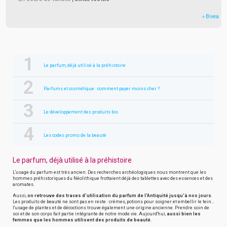
» Bivea
Le parfum, déjà utilisé à la préhistoire
Parfums et cosmétique : comment payer moins cher ?
Le développement des produits bio
Les codes promo de la beauté
Le parfum, déjà utilisé à la préhistoire
L'usage du parfum est très ancien. Des recherches archéologiques nous montrent que les
hommes préhistoriques du Néolithique frottaient déjà des tablettes avec des essences et des
aromates.
Aussi,
on retrouve des traces d'utilisation du parfum de l'Antiquité jusqu'à nos jours
.
Les produits de beauté ne sont pas en reste : crèmes, potions pour soigner et embellir le tein...
l'usage de plantes et de décoctions trouve également une origine ancienne. Prendre soin de
soi et de son corps fait partie intégrante de notre mode vie. Aujourd'hui,
aussi bien les
femmes que les hommes utilisent des produits de beauté
.