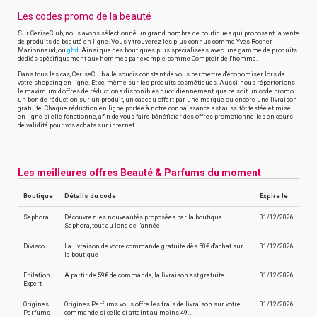
Les codes promo de la beauté
Sur CeriseClub, nous avons sélectionné un grand nombre de boutiques qui proposent la vente
de produits de beauté en ligne. Vous y trouverez les plus connus comme Yves Rocher,
Marionnaud, ou
ghd.
Ainsi que des boutiques plus spécialisées, avec une gamme de produits
dédiés spécifiquement aux hommes par exemple, comme Comptoir de l'homme.
Dans tous les cas, CeriseClub a le soucis constant de vous permettre d'économiser lors de
votre shopping en ligne. Et ce, même sur les produits cosmétiques. Aussi, nous répertorions
le maximum d'offres de réductions disponibles quotidiennement, que ce soit un code promo,
un bon de réduction sur un produit, un cadeau offert par une marque ou encore une livraison
gratuite. Chaque réduction en ligne portée à notre connaissance est aussitôt testée et mise
en ligne si elle fonctionne, afin de vous faire bénéficier des offres promotionnelles en cours
de validité pour vos achats sur internet.
Les meilleures offres Beauté & Parfums du moment
Boutique
Détails du code
Expire le
Sephora
Découvrez les nouveautés proposées par la boutique
31/12/2026
Sephora, tout au long de l'année
Divisco
La livraison de votre commande gratuite dès 50€ d'achat sur
31/12/2026
la boutique
Epilation
A partir de 59€ de commande, la livraison est gratuite
31/12/2026
Expert
Origines
Origines Parfums vous offre les frais de livraison sur votre
31/12/2026
Parfums
commande si celle-ci atteint au moins 49…