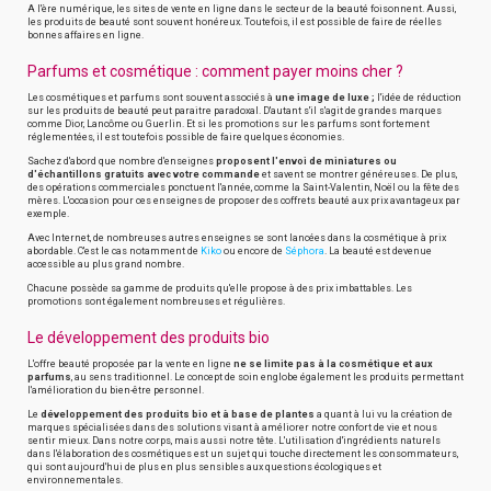
A l'ère numérique, les sites de vente en ligne dans le secteur de la beauté foisonnent. Aussi,
les produits de beauté sont souvent honéreux. Toutefois, il est possible de faire de réelles
bonnes affaires en ligne.
Parfums et cosmétique : comment payer moins cher ?
Les cosmétiques et parfums sont souvent associés à
une image de luxe ;
l'idée de réduction
sur les produits de beauté peut paraitre paradoxal. D'autant s'il s'agit de grandes marques
comme Dior, Lancôme ou Guerlin. Et si les promotions sur les parfums sont fortement
réglementées, il est toutefois possible de faire quelques économies.
Sachez d'abord que nombre d'enseignes
proposent l'envoi de miniatures ou
d'échantillons gratuits avec votre commande
et savent se montrer généreuses. De plus,
des opérations commerciales ponctuent l'année, comme la Saint-Valentin, Noël ou la fête des
mères. L'occasion pour ces enseignes de proposer des coffrets beauté aux prix avantageux par
exemple.
Avec Internet, de nombreuses autres enseignes se sont lancées dans la cosmétique à prix
abordable. C'est le cas notamment de
Kiko
ou encore de
Séphora
. La beauté est devenue
accessible au plus grand nombre.
Chacune possède sa gamme de produits qu'elle propose à des prix imbattables. Les
promotions sont également nombreuses et régulières.
Le développement des produits bio
L'offre beauté proposée par la vente en ligne
ne se limite pas à la cosmétique et aux
parfums
, au sens traditionnel. Le concept de soin englobe également les produits permettant
l'amélioration du bien-être personnel.
Le
développement des produits bio et à base de plantes
a quant à lui vu la création de
marques spécialisées dans des solutions visant à améliorer notre confort de vie et nous
sentir mieux. Dans notre corps, mais aussi notre tête. L'utilisation d'ingrédients naturels
dans l'élaboration des cosmétiques est un sujet qui touche directement les consommateurs,
qui sont aujourd'hui de plus en plus sensibles aux questions écologiques et
environnementales.