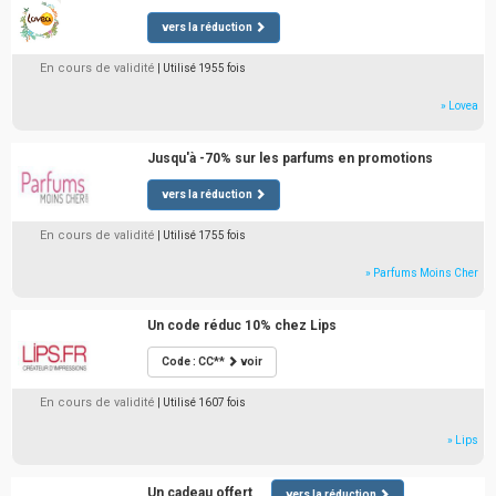
vers la réduction
En cours de validité
| Utilisé 1955 fois
» Lovea
Jusqu'à -70% sur les parfums en promotions
vers la réduction
En cours de validité
| Utilisé 1755 fois
» Parfums Moins Cher
Un code réduc 10% chez Lips
Code : CC**
voir
En cours de validité
| Utilisé 1607 fois
» Lips
Un cadeau offert
vers la réduction