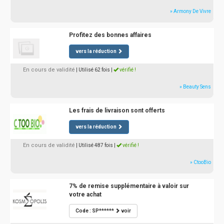
» Armony De Vivre
Profitez des bonnes affaires
vers la réduction
En cours de validité
| Utilisé 62 fois
|
vérifié !
» Beauty Sens
Les frais de livraison sont offerts
vers la réduction
En cours de validité
| Utilisé 487 fois
|
vérifié !
» CtooBio
7% de remise supplémentaire à valoir sur
votre achat
Code : SP******
voir