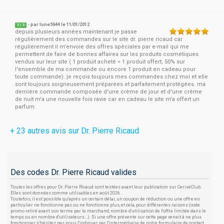
- par
lune5644
le 11/01/2012
5
/
5
depuis plusieurs années maintenant je passe
régulièrement des commandes sur le site dr. pierre ricaud car
régulièrement il m'envoie des offres spéciales par e-mail qui me
permettent de faire de bonnes affaires sur les produits cosmétiques
vendus sur leur site ( 1 produit acheté = 1 produit offert, 50% sur
l'ensemble de ma commande ou encore 1 produit en cadeau pour
toute commande). je reçois toujours mes commandes chez moi et elle
sont toujours soigneusement préparées et parfaitement protégées. ma
dernière commande composée d'une crème de jour et d'une crème
de nuit m'a une nouvelle fois ravie car en cadeau le site m'a offert un
parfum.
+ 23 autres avis sur Dr. Pierre Ricaud
Des codes Dr. Pierre Ricaud valides
Toutes les offres pour Dr. Pierre Ricaud sont testées avant leur publication sur CeriseClub.
Elles sont données comme utilisables en août 2026.
Toutefois, il est possible qu'après un certain délai, un coupon de réduction ou une offre en
particulier ne fonctionne pas ou ne fonctionne plus, et cela, pour différentes raisons (code
promo retiré avant son terme par le marchand, nombre d'utilisation de l'offre limitée dans le
temps ou en nombre d'utilisateurs...). Si une offre présente sur cette page venait à ne plus
fonctionner, n'hésitez pas nous l'indiquer par l'intermédiaire de notre formulaire de contact.