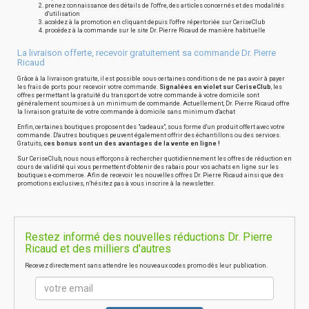
prenez connaissance des détails de l'offre, des articles concernés et des modalités
d'utilisation
accédez à la promotion en cliquant depuis l'offre répertoriée sur CeriseClub
procédez à la commande sur le site Dr. Pierre Ricaud de manière habituelle
La livraison offerte, recevoir gratuitement sa commande Dr. Pierre
Ricaud
Grâce à la livraison gratuite, il est possible sous certaines conditions de ne pas avoir à payer
les frais de ports pour recevoir votre commande.
Signalées en violet sur CeriseClub
, les
offres permettant la gratuité du transport de votre commande à votre domicile sont
généralement soumises à un minimum de commande. Actuellement, Dr. Pierre Ricaud offre
la livraison gratuite de votre commande à domicile sans minimum d'achat
Enfin, certaines boutiques proposent des "cadeaux", sous forme d'un produit offert avec votre
commande. D'autres boutiques peuvent également offrir des échantillons ou des services.
Gratuits,
ces bonus sont un des avantages de la vente en ligne !
Sur CeriseClub, nous nous efforçons à rechercher quotidiennement les offres de réduction en
cours de validité qui vous permettent d'obtenir des rabais pour vos achats en ligne sur les
boutiques e-commerce. Afin de recevoir les nouvelles offres Dr. Pierre Ricaud ainsi que des
promotions exclusives, n'hésitez pas à vous inscrire à la newsletter.
Restez informé des nouvelles réductions Dr. Pierre
Ricaud et des milliers d'autres
Recevez directement sans attendre les nouveaux codes promo dès leur publication.