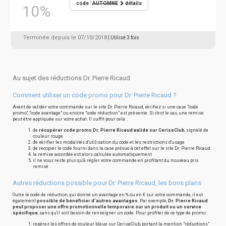
code :
AUTOMNE
détails
10%
Terminée depuis le 07/10/2018
| Utilisé 3 fois
Au sujet des réductions Dr. Pierre Ricaud
Comment utiliser un code promo pour Dr. Pierre Ricaud ?
Avant de valider votre commande sur le site Dr. Pierre Ricaud, vérifiez si une case "code
promo", "code avantage" ou encore "code réduction" est présente. Si c'est le cas, une remise
peut être appliquée sur votre achat. Il suffit pour cela :
de
récupérer code promo Dr. Pierre Ricaud valide sur CeriseClub
, signalé de
couleur rouge
de vérifier les modalités d'utilisation du code et les restrictions d'usage
de recopier le code fourni dans la case prévue à cet effet sur le site Dr. Pierre Ricaud
la remise accordée est alors calculée automatiquement
il ne vous reste plus qu'à régler votre commande en profitant du nouveau prix
remisé
Autres réductions possible pour Dr. Pierre Ricaud, les bons plans
Outre le code de réduction, qui donne un avantage en % ou en € sur votre commande, il est
également
possible de bénéficier d'autres avantages
. Par exemple,
Dr. Pierre Ricaud
peut proposer une offre promotionnelle temporaire sur un produit ou un service
spécifique
, sans qu'il soit besoin de renseigner un code. Pour profiter de ce type de promo :
repérez les offres de couleur bleue sur CeriseClub, portant la mention "réductions"