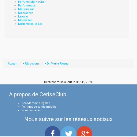
Parfums Moins Cher
Parfumreduc
Marionnaud
MenCorner
Lacoste
Monde Bio
Mademoiselle Bio
Accueil
»
Réductions
»
Dr. Pierre Ricaud
Dernière mise à jour le
08/08/2026
A propos de CeriseClub
Nos Mentions légales
Politique de confidentialité
Nous contacter
Nous suivre sur les réseaux sociaux