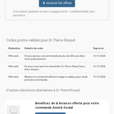
recevoir les offres
inscription gratuite et sans engagement - confidentialité des
données
Codes promo valides pour Dr. Pierre Ricaud
Réduction
Détails du code
Expire le
Offre web
SI vous passez une commande de plus de 20€, vous êtes
31/12/2026
livrés gratuitement…
Offre web
En vous inscrivant à la newsletter Dr. Pierre Ricaud vous
31/12/2026
allez recevoir…
Offre web
Recevez un concentré affinant visage en cadeau pour toute
31/12/2026
première commande…
D'autres réductions alternatives à Dr. Pierre Ricaud
Bénéficez de la livraison offerte pour votre
commande Annick Goutal