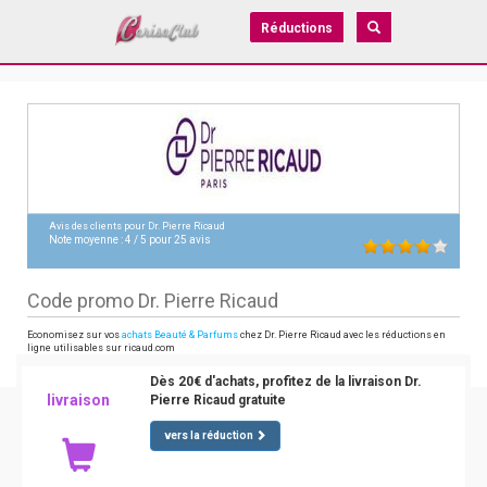
Réductions
Avis des clients pour
Dr. Pierre Ricaud
Note moyenne :
4
/
5
pour
25
avis
Code promo Dr. Pierre Ricaud
Economisez sur vos
achats Beauté & Parfums
chez Dr. Pierre Ricaud avec les réductions en
ligne utilisables sur ricaud.com
Dès 20€ d'achats, profitez de la livraison Dr.
livraison
Pierre Ricaud gratuite
vers la réduction