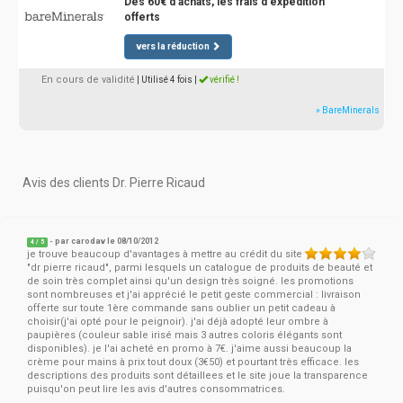
Dès 60€ d'achats, les frais d'expédition
offerts
vers la réduction
En cours de validité
| Utilisé 4 fois
|
vérifié !
» BareMinerals
Avis des clients Dr. Pierre Ricaud
- par
carodav
le 08/10/2012
4
/
5
je trouve beaucoup d'avantages à mettre au crédit du site
"dr pierre ricaud", parmi lesquels un catalogue de produits de beauté et
de soin très complet ainsi qu'un design très soigné. les promotions
sont nombreuses et j'ai apprécié le petit geste commercial : livraison
offerte sur toute 1ère commande sans oublier un petit cadeau à
choisir(j'ai opté pour le peignoir). j'ai déjà adopté leur ombre à
paupières (couleur sable irisé mais 3 autres coloris élégants sont
disponibles). je l'ai acheté en promo à 7€. j'aime aussi beaucoup la
crème pour mains à prix tout doux (3€50) et pourtant très efficace. les
descriptions des produits sont détaillees et le site joue la transparence
puisqu'on peut lire les avis d'autres consommatrices.