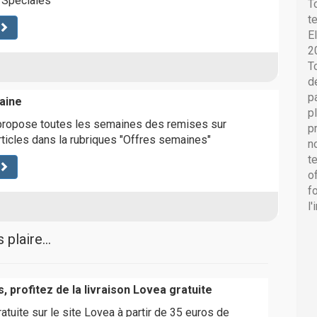
s Spéciales"
T
t
E
2
T
d
p
aine
p
propose toutes les semaines des remises sur
p
rticles dans la rubriques "Offres semaines"
n
t
o
f
l
plaire...
, profitez de la livraison Lovea gratuite
ratuite sur le site Lovea à partir de 35 euros de