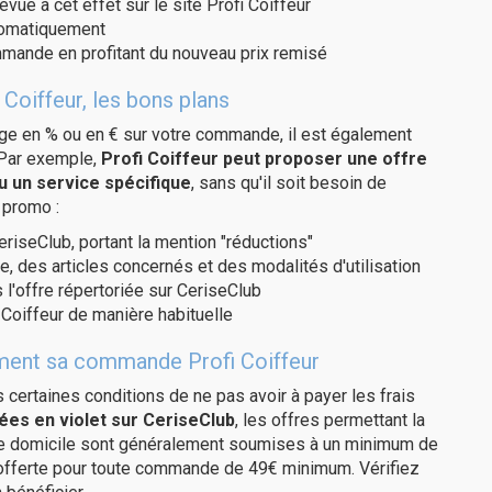
vue à cet effet sur le site Profi Coiffeur
utomatiquement
ommande en profitant du nouveau prix remisé
Coiffeur, les bons plans
age en % ou en € sur votre commande, il est également
 Par exemple,
Profi Coiffeur peut proposer une offre
u un service spécifique
, sans qu'il soit besoin de
 promo :
eriseClub, portant la mention "réductions"
e, des articles concernés et des modalités d'utilisation
 l'offre répertoriée sur CeriseClub
Coiffeur de manière habituelle
tement sa commande Profi Coiffeur
us certaines conditions de ne pas avoir à payer les frais
ées en violet sur CeriseClub
, les offres permettant la
tre domicile sont généralement soumises à un minimum de
 offerte pour toute commande de 49€ minimum. Vérifiez