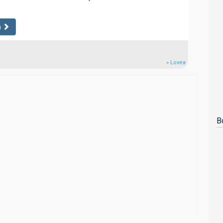
n
» Lovea
B