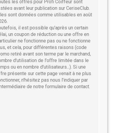
outes les offres pour Profi Coiffeur sont
estées avant leur publication sur CeriseClub.
lles sont données comme utilisables en août
026.
outefois, il est possible qu'après un certain
élai, un coupon de réduction ou une offre en
articulier ne fonctionne pas ou ne fonctionne
lus, et cela, pour différentes raisons (code
romo retiré avant son terme par le marchand,
ombre d'utilisation de l'offre limitée dans le
emps ou en nombre d'utilisateurs...). Si une
ffre présente sur cette page venait à ne plus
onctionner, n'hésitez pas nous l'indiquer par
'intermédiaire de notre formulaire de contact.