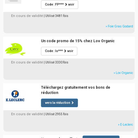
Code : FP***
voir
En cours de validité
| Utilisé 3481 fois
» Foie Gras Godard
Un code promo de 15% chez Lov Organic
Code : lo***
voir
En cours de validité
| Utilisé 3330 fois
» Lov Organic
Téléchargez gratuitement vos bons de
réduction
vers la réduction
En cours de validité
| Utilisé 2955 fois
» E-Leclerc