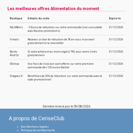
Les meilleures offres Alimentation du moment
Boutique
Détails du code
Expire le
My M&m's
- 5 Euros de réduction sur votre commande (non cumulable
31/12/2026
avec d'autres promotions)
Vinatis
Recevez un bon de réduction de 5€ en vous inscrivant
31/12/2026
gratuitement à la newsletter
Bento
Si votre achat est au moins égal à 79€, vous serez livrés
31/12/2026
And Co
gratuitement
OOshop
Vos frais de livraison sont offerts sur votre première
31/12/2026
commande dès 120 euros d'achat
Dragees.fr
Bénéficiez de 20% de réduction sur votre commande avec ce
31/12/2026
code promotionnel
Dernière mise à jour le
09/08/2026
A propos de CeriseClub
Nos Mentions légales
Politique de confidentialité