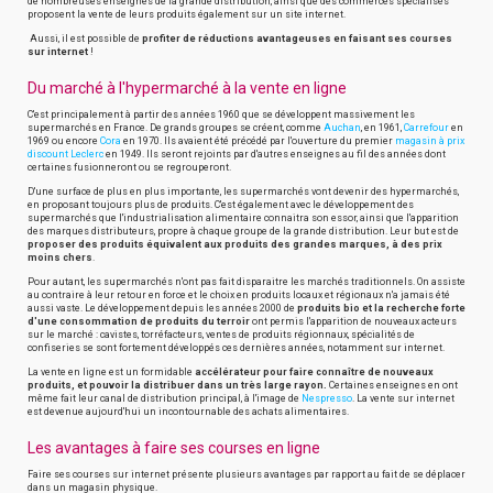
de nombreuses enseignes de la grande distribution, ainsi que des commerces spécialisés
proposent la vente de leurs produits également sur un site internet.
Aussi, il est possible de
profiter de réductions avantageuses en faisant ses courses
sur internet
!
Du marché à l'hypermarché à la vente en ligne
C'est principalement à partir des années 1960 que se développent massivement les
supermarchés en France. De grands groupes se créent, comme
Auchan
, en 1961,
Carrefour
en
1969 ou encore
Cora
en 1970. Ils avaient été précédé par l'ouverture du premier
magasin à prix
discount Leclerc
en 1949. Ils seront rejoints par d'autres enseignes au fil des années dont
certaines fusionneront ou se regrouperont.
D'une surface de plus en plus importante, les supermarchés vont devenir des hypermarchés,
en proposant toujours plus de produits. C'est également avec le développement des
supermarchés que l'industrialisation alimentaire connaitra son essor, ainsi que l'apparition
des marques distributeurs, propre à chaque groupe de la grande distribution. Leur but est de
proposer des produits équivalent aux produits des grandes marques, à des prix
moins chers
.
Pour autant, les supermarchés n'ont pas fait disparaitre les marchés traditionnels. On assiste
au contraire à leur retour en force et le choix en produits locaux et régionaux n'a jamais été
aussi vaste. Le développement depuis les années 2000 de
produits bio et la recherche forte
d'une consommation de produits du terroir
ont permis l'apparition de nouveaux acteurs
sur le marché : cavistes, torréfacteurs, ventes de produits régionnaux, spécialités de
confiseries se sont fortement développés ces dernières années, notamment sur internet.
La vente en ligne est un formidable
accélérateur pour faire connaître de nouveaux
produits, et pouvoir la distribuer dans un très large rayon.
Certaines enseignes en ont
même fait leur canal de distribution principal, à l'image de
Nespresso
. La vente sur internet
est devenue aujourd'hui un incontournable des achats alimentaires.
Les avantages à faire ses courses en ligne
Faire ses courses sur internet présente plusieurs avantages par rapport au fait de se déplacer
dans un magasin physique.