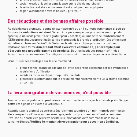
copier le code et le coller dans la case sur le site du marchand
la réduction est alors nomalement automatiquement appliquée
régler la commande avec le nouveau prix réduit
Des réductions et des bonnes affaires possible
Au dela du code promo, qui donne un avantage en % ou en € sur votre commande,
d'autres
formes de réductions existent
. Ce peut être par exemple une promotion sur un produit
spécifique, un lot de produits ex: 1 gratuit pour 2 achetés), ou une offre de remboursement
(ODR) qui est beaucoup pratiquée par les marques de la grande distribution. Ces offres sont
signalées en bleu sur CeriseClub. Certaines boutiques en ligne proposent aussi des
"cadeaux", sous forme d'
un produit offert avec votre commande, par exemple pour
découvrir une nouvelle gamme de produits.
D'autres boutiques peuvent offrir des
échantillons ou des services. Gratuits, ces bonus sont un des avantages de la vente en ligne !
Pour utiliser ces avantages sur le site marchand :
prenez connaissance des détails de l'offre, des articles concernés et des éventuelles
restrictions d'utilisation
accédez à l'offre en cliquant depuis CeriseClub
procédez à la commande sur le site du marchand en vérifiant que la promo est prise
en compte
La livraison gratuite de vos courses, c'est possible
Avec la livraison gratuite, on peut recevoir sa commande sans payer les frais de ports. Ce type
d'offre est signalé en violet sur CeriseClub.
Attention, car la gratuité du port est généralement soumise à un minimum de commande.
Par exemple, lors d'une commande en ligne, certains hypermarchés offrent la première
livraison ou encore elle peut être offerte si le montant de votre commande dépasse la
centaine d'euros.
Vérifiez le montant de votre panier pour pouvoir en bénéficier.