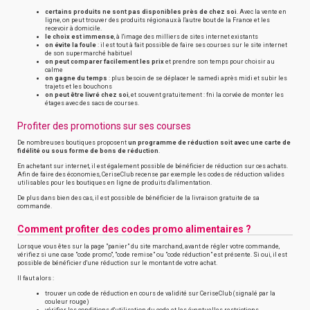
certains produits ne sont pas disponibles près de chez soi
. Avec la vente en
ligne, on peut trouver des produits régionaux à l'autre bout de la France et les
recevoir à domicile.
le choix est immense
, à l'image des milliers de sites internet existants
on évite la foule
: il est tout à fait possible de faire ses courses sur le site internet
de son supermarché habituel
on peut comparer facilement les prix
et prendre son temps pour choisir au
calme
on gagne du temps
: plus besoin de se déplacer le samedi après midi et subir les
trajets et les bouchons
on peut être livré chez soi
, et souvent gratuitement : fni la corvée de monter les
étages avec des sacs de courses.
Profiter des promotions sur ses courses
De nombreuses boutiques proposent
un programme de réduction soit avec une carte de
fidélité ou sous forme de bons de réduction
.
En achetant sur internet, il est également possible de bénéficier de réduction sur ces achats.
Afin de faire des économies, CeriseClub recense par exemple les codes de réduction valides
utilisables pour les boutiques en ligne de produits d'alimentation.
De plus dans bien des cas, il est possible de bénéficier de la livraison gratuite de sa
commande.
Comment profiter des codes promo alimentaires ?
Lorsque vous êtes sur la page "panier" du site marchand, avant de régler votre commande,
vérifiez si une case "code promo", "code remise" ou "code réduction" est présente. Si oui, il est
possible de bénéficier d'une réduction sur le montant de votre achat.
Il faut alors :
trouver un code de réduction en cours de validité sur CeriseClub (signalé par la
couleur rouge)
vérifier les conditions d'utilisation du code et les éventuelles restrictions