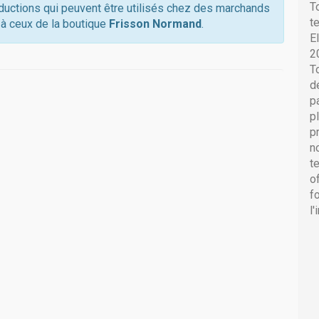
T
éductions qui peuvent être utilisés chez des marchands
t
 à ceux de la boutique
Frisson Normand
.
E
2
T
d
p
p
p
n
t
o
f
l