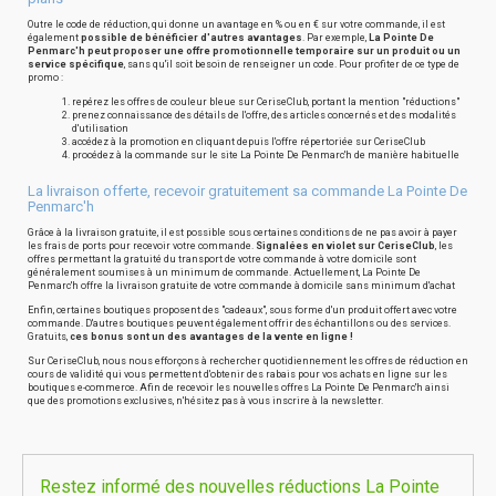
Outre le code de réduction, qui donne un avantage en % ou en € sur votre commande, il est
également
possible de bénéficier d'autres avantages
. Par exemple,
La Pointe De
Penmarc'h peut proposer une offre promotionnelle temporaire sur un produit ou un
service spécifique
, sans qu'il soit besoin de renseigner un code. Pour profiter de ce type de
promo :
repérez les offres de couleur bleue sur CeriseClub, portant la mention "réductions"
prenez connaissance des détails de l'offre, des articles concernés et des modalités
d'utilisation
accédez à la promotion en cliquant depuis l'offre répertoriée sur CeriseClub
procédez à la commande sur le site La Pointe De Penmarc'h de manière habituelle
La livraison offerte, recevoir gratuitement sa commande La Pointe De
Penmarc'h
Grâce à la livraison gratuite, il est possible sous certaines conditions de ne pas avoir à payer
les frais de ports pour recevoir votre commande.
Signalées en violet sur CeriseClub
, les
offres permettant la gratuité du transport de votre commande à votre domicile sont
généralement soumises à un minimum de commande. Actuellement, La Pointe De
Penmarc'h offre la livraison gratuite de votre commande à domicile sans minimum d'achat
Enfin, certaines boutiques proposent des "cadeaux", sous forme d'un produit offert avec votre
commande. D'autres boutiques peuvent également offrir des échantillons ou des services.
Gratuits,
ces bonus sont un des avantages de la vente en ligne !
Sur CeriseClub, nous nous efforçons à rechercher quotidiennement les offres de réduction en
cours de validité qui vous permettent d'obtenir des rabais pour vos achats en ligne sur les
boutiques e-commerce. Afin de recevoir les nouvelles offres La Pointe De Penmarc'h ainsi
que des promotions exclusives, n'hésitez pas à vous inscrire à la newsletter.
Restez informé des nouvelles réductions La Pointe