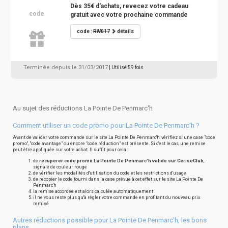
Dès 35€ d'achats, revecez votre cadeau
code
gratuit avec votre prochaine commande
code :
RW017
détails
Terminée depuis le 31/03/2017
| Utilisé 59 fois
Au sujet des réductions La Pointe De Penmarc'h
Comment utiliser un code promo pour La Pointe De Penmarc'h ?
Avant de valider votre commande sur le site La Pointe De Penmarc'h, vérifiez si une case "code
promo", "code avantage" ou encore "code réduction" est présente. Si c'est le cas, une remise
peut être appliquée sur votre achat. Il suffit pour cela :
de
récupérer code promo La Pointe De Penmarc'h valide sur CeriseClub
,
signalé de couleur rouge
de vérifier les modalités d'utilisation du code et les restrictions d'usage
de recopier le code fourni dans la case prévue à cet effet sur le site La Pointe De
Penmarc'h
la remise accordée est alors calculée automatiquement
il ne vous reste plus qu'à régler votre commande en profitant du nouveau prix
remisé
Autres réductions possible pour La Pointe De Penmarc'h, les bons
plans