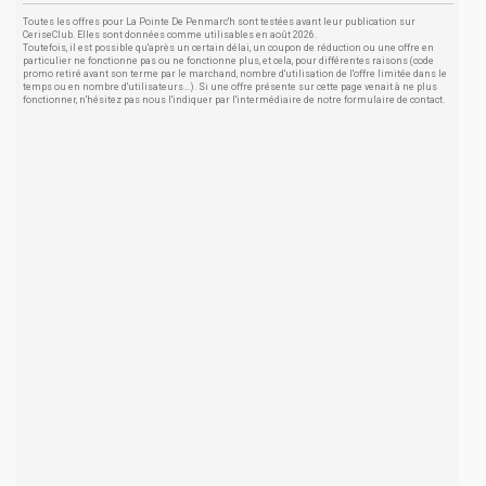
Toutes les offres pour La Pointe De Penmarc'h sont testées avant leur publication sur
CeriseClub. Elles sont données comme utilisables en août 2026.
Toutefois, il est possible qu'après un certain délai, un coupon de réduction ou une offre en
particulier ne fonctionne pas ou ne fonctionne plus, et cela, pour différentes raisons (code
promo retiré avant son terme par le marchand, nombre d'utilisation de l'offre limitée dans le
temps ou en nombre d'utilisateurs...). Si une offre présente sur cette page venait à ne plus
fonctionner, n'hésitez pas nous l'indiquer par l'intermédiaire de notre formulaire de contact.