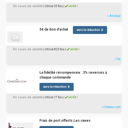
En cours de validité
| Utilisé 33 fois
|
vérifié !
» Annique
5€ de bon d'achat
vers la réduction
En cours de validité
| Utilisé 823 fois
|
vérifié !
» Toc
La fidélité récompensée : 3% reversés à
chaque commande
vers la réduction
En cours de validité
| Utilisé 17 fois
|
vérifié !
» Chateau.com
Frais de port offerts Les caves