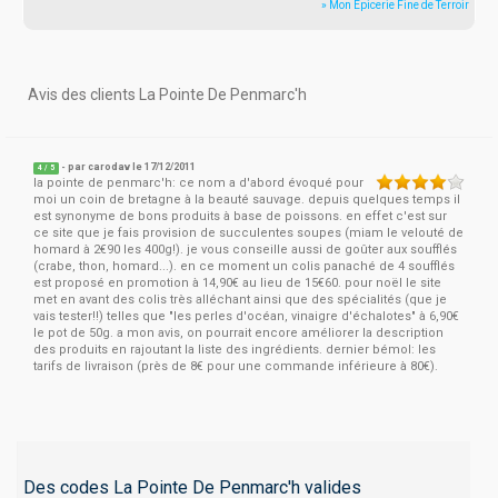
» Mon Epicerie Fine de Terroir
Avis des clients La Pointe De Penmarc'h
- par
carodav
le 17/12/2011
4
/
5
la pointe de penmarc'h: ce nom a d'abord évoqué pour
moi un coin de bretagne à la beauté sauvage. depuis quelques temps il
est synonyme de bons produits à base de poissons. en effet c'est sur
ce site que je fais provision de succulentes soupes (miam le velouté de
homard à 2€90 les 400g!). je vous conseille aussi de goûter aux soufflés
(crabe, thon, homard...). en ce moment un colis panaché de 4 soufflés
est proposé en promotion à 14,90€ au lieu de 15€60. pour noël le site
met en avant des colis très alléchant ainsi que des spécialités (que je
vais tester!!) telles que "les perles d'océan, vinaigre d'échalotes" à 6,90€
le pot de 50g. a mon avis, on pourrait encore améliorer la description
des produits en rajoutant la liste des ingrédients. dernier bémol: les
tarifs de livraison (près de 8€ pour une commande inférieure à 80€).
Des codes La Pointe De Penmarc'h valides