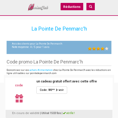
Réductions
La Pointe De Penmarc'h
Avis des clients pour
La Pointe De Penmarc'h
Note moyenne :
4
/
5
pour
1
avis
Code promo La Pointe De Penmarc'h
Economisez sur vos
achats Alimentation
chez La Pointe De Penmarc'h avec les réductions en
ligne utilisables sur pointedepenmarch.com
un cadeau gratuit offert avec cette offre
code
Code : W0**
voir
En cours de validité
| Utilisé 1503 fois
|
vérifié !