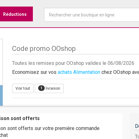
Réductions
Code promo OOshop
Toutes les remises pour OOshop valides le 06/08/2026
Economisez sur vos
achats Alimentation
chez OOshop avec 
1
Voir tout
livraison
aison sont offerts
D
ison sont offerts sur votre première commande
chat
T