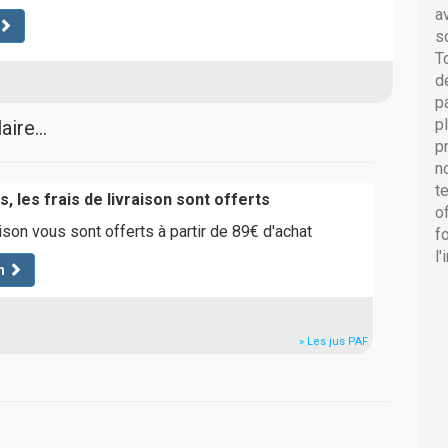
a
s
T
d
p
p
ire...
p
n
t
, les frais de livraison sont offerts
o
aison vous sont offerts à partir de 89€ d'achat
f
l
n
» Les jus PAF