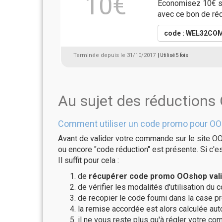
10€
Economisez 10€ su
avec ce bon de ré
code :
WEL32CO
Terminée depuis le 31/10/2017
| Utilisé 5 fois
Au sujet des réduction
Comment utiliser un code promo pour OO
Avant de valider votre commande sur le site OO
ou encore "code réduction" est présente. Si c'es
Il suffit pour cela :
de
récupérer code promo OOshop vali
de vérifier les modalités d'utilisation du 
de recopier le code fourni dans la case p
la remise accordée est alors calculée a
il ne vous reste plus qu'à régler votre c