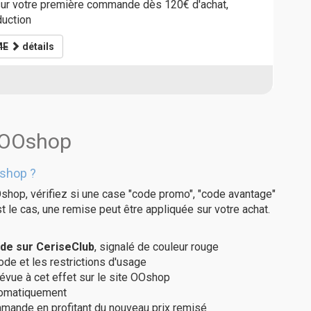
r votre première commande dès 120€ d'achat,
duction
ME
détails
s OOshop
shop ?
shop, vérifiez si une case "code promo", "code avantage"
t le cas, une remise peut être appliquée sur votre achat.
de sur CeriseClub
, signalé de couleur rouge
code et les restrictions d'usage
révue à cet effet sur le site OOshop
utomatiquement
ommande en profitant du nouveau prix remisé