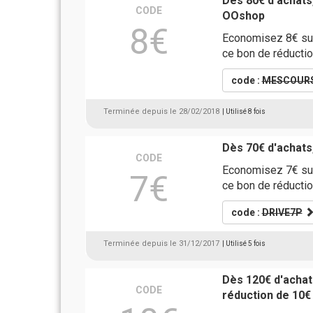
Dès 80€ d'achats
CODE
OOshop
8€
Economisez 8€ sur
ce bon de réducti
code :
MESCOUR
Terminée depuis le 28/02/2018
| Utilisé 8 fois
Dès 70€ d'achats
CODE
Economisez 7€ sur
7€
ce bon de réducti
code :
DRIVE7P
Terminée depuis le 31/12/2017
| Utilisé 5 fois
Dès 120€ d'acha
CODE
réduction de 10€