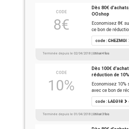
Dès 80€ d'achats
CODE
OOshop
8€
Economisez 8€ sur
ce bon de réducti
code :
CHEZMOI
Terminée depuis le 02/04/2018
| Utilisé 4 fois
Dès 100€ d'acha
CODE
réduction de 10%
10%
Economisez 10% s
avec ce bon de ré
code :
LAD318
Terminée depuis le 01/04/2018
| Utilisé 3 fois