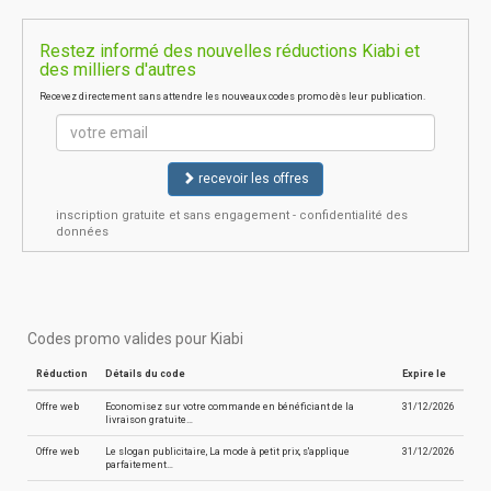
Restez informé des nouvelles réductions Kiabi et
des milliers d'autres
Recevez directement sans attendre les nouveaux codes promo dès leur publication.
recevoir les offres
inscription gratuite et sans engagement - confidentialité des
données
Codes promo valides pour Kiabi
Réduction
Détails du code
Expire le
Offre web
Economisez sur votre commande en bénéficiant de la
31/12/2026
livraison gratuite…
Offre web
Le slogan publicitaire, La mode à petit prix, s'applique
31/12/2026
parfaitement…