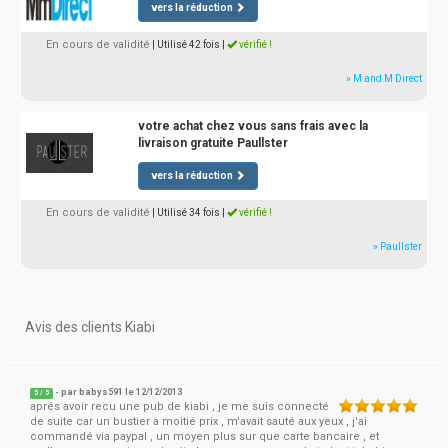
vers la réduction
En cours de validité
| Utilisé 42 fois
|
vérifié !
» M and M Direct
votre achat chez vous sans frais avec la
livraison gratuite Paullster
vers la réduction
En cours de validité
| Utilisé 34 fois
|
vérifié !
» Paullster
Avis des clients Kiabi
- par
babys591
le 12/12/2013
5
/
5
aprés avoir recu une pub de kiabi , je me suis connecté
de suite car un bustier a moitié prix , m'avait sauté aux yeux , j'ai
commandé via paypal , un moyen plus sur que carte bancaire , et