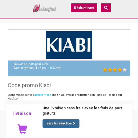
Réductions
Avis des clients pour
Kiabi
Note moyenne :
4
/
5
pour
103
avis
Code promo Kiabi
Economisez sur vos
achats Mode
chez Kiabi avec les réductions en ligne utilisables sur
kiabi.com
Une livraison sans frais avec les frais de port
livraison
gratuits
vers la réduction