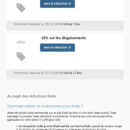
vers la réduction
Terminée depuis le 23/10/2018
| Utilisé 7 fois
-20% sur les déguisements
offre
vers la réduction
Terminée depuis le 07/10/2018
| Utilisé 12 fois
Au sujet des réductions Kiabi
Comment utiliser un code promo pour Kiabi ?
Avant de valider votre commande sur le site Kiabi, vérifiez si une case "code promo", "code
avantage" ou encore "code réduction" est présente. Si c'est le cas, une remise peut être
appliquée sur votre achat. Il suffit pour cela :
de
récupérer code promo Kiabi valide sur CeriseClub
, signalé de couleur rouge
de vérifier les modalités d'utilisation du code et les restrictions d'usage