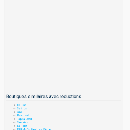
Boutiques similaires avec réductions
Helline
Cyrillus
C&A
Peter Hahn
Tape à L'Oeil
Camaieu
La Halle
DPAM - Du Pareil au Même