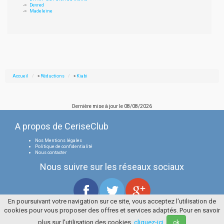
Devred
Madeleine
Accueil
»
Réductions
»
Kiabi
Dernière mise à jour le
08/08/2026
A propos de CeriseClub
Nos Mentions légales
Politique de confidentialité
Nous contacter
Nous suivre sur les réseaux sociaux
En poursuivant votre navigation sur ce site, vous acceptez l'utilisation de
cookies pour vous proposer des offres et services adaptés. Pour en savoir
Tous droits réservés
La Cerise Bleue 2006 / 2026
plus sur l'utilisation des cookies,
cliquez-ici
.
ok