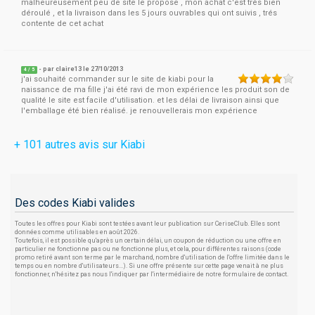
malheureusement peu de site le propose , mon achat c'est trés bien
déroulé , et la livraison dans les 5 jours ouvrables qui ont suivis , trés
contente de cet achat
- par
claire13
le 27/10/2013
4
/
5
j'ai souhaité commander sur le site de kiabi pour la
naissance de ma fille j'ai été ravi de mon expérience les produit son de
qualité le site est facile d'utilisation. et les délai de livraison ainsi que
l'emballage été bien réalisé. je renouvellerais mon expérience
+ 101 autres avis sur Kiabi
Des codes Kiabi valides
Toutes les offres pour Kiabi sont testées avant leur publication sur CeriseClub. Elles sont
données comme utilisables en août 2026.
Toutefois, il est possible qu'après un certain délai, un coupon de réduction ou une offre en
particulier ne fonctionne pas ou ne fonctionne plus, et cela, pour différentes raisons (code
promo retiré avant son terme par le marchand, nombre d'utilisation de l'offre limitée dans le
temps ou en nombre d'utilisateurs...). Si une offre présente sur cette page venait à ne plus
fonctionner, n'hésitez pas nous l'indiquer par l'intermédiaire de notre formulaire de contact.