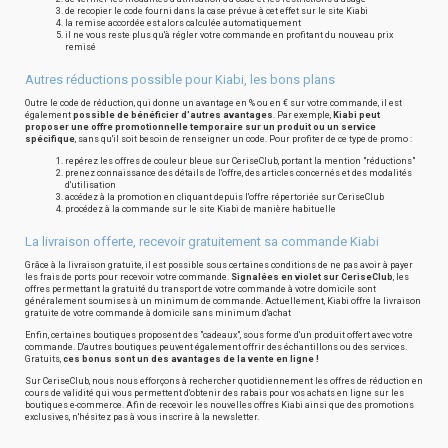
de recopier le code fourni dans la case prévue à cet effet sur le site Kiabi
la remise accordée est alors calculée automatiquement
il ne vous reste plus qu'à régler votre commande en profitant du nouveau prix
remisé
Autres réductions possible pour Kiabi, les bons plans
Outre le code de réduction, qui donne un avantage en % ou en € sur votre commande, il est
également
possible de bénéficier d'autres avantages
. Par exemple,
Kiabi peut
proposer une offre promotionnelle temporaire sur un produit ou un service
spécifique
, sans qu'il soit besoin de renseigner un code. Pour profiter de ce type de promo :
repérez les offres de couleur bleue sur CeriseClub, portant la mention "réductions"
prenez connaissance des détails de l'offre, des articles concernés et des modalités
d'utilisation
accédez à la promotion en cliquant depuis l'offre répertoriée sur CeriseClub
procédez à la commande sur le site Kiabi de manière habituelle
La livraison offerte, recevoir gratuitement sa commande Kiabi
Grâce à la livraison gratuite, il est possible sous certaines conditions de ne pas avoir à payer
les frais de ports pour recevoir votre commande.
Signalées en violet sur CeriseClub
, les
offres permettant la gratuité du transport de votre commande à votre domicile sont
généralement soumises à un minimum de commande. Actuellement, Kiabi offre la livraison
gratuite de votre commande à domicile sans minimum d'achat
Enfin, certaines boutiques proposent des "cadeaux", sous forme d'un produit offert avec votre
commande. D'autres boutiques peuvent également offrir des échantillons ou des services.
Gratuits,
ces bonus sont un des avantages de la vente en ligne !
Sur CeriseClub, nous nous efforçons à rechercher quotidiennement les offres de réduction en
cours de validité qui vous permettent d'obtenir des rabais pour vos achats en ligne sur les
boutiques e-commerce. Afin de recevoir les nouvelles offres Kiabi ainsi que des promotions
exclusives, n'hésitez pas à vous inscrire à la newsletter.