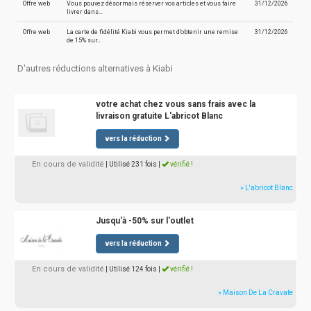
Offre web
Vous pouvez désormais réserver vos articles et vous faire
31/12/2026
livrer dans…
Offre web
La carte de fidélité Kiabi vous permet d'obtenir une remise
31/12/2026
de 15% sur…
D'autres réductions alternatives à Kiabi
votre achat chez vous sans frais avec la
livraison gratuite L'abricot Blanc
vers la réduction
En cours de validité
| Utilisé 231 fois
|
vérifié !
» L'abricot Blanc
Jusqu'à -50% sur l'outlet
vers la réduction
En cours de validité
| Utilisé 124 fois
|
vérifié !
» Maison De La Cravate