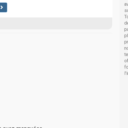
a
s
T
d
p
p
p
n
t
o
f
l