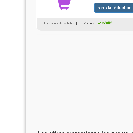
vers la réduction
vérifié !
En cours de validité
| Utilisé 4 fois
|