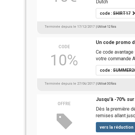
Dutch
code :
SHIRT17
Terminée depuis le 17/12/2017
| Utilisé 12 fois
Un code promo d
CODE
Ce code avantage 
10%
votre commande A
code :
SUMMER2
Terminée depuis le 27/06/2017
| Utilisé 30 fois
Jusqu'à -70% sur 
OFFRE
Dès la première d
remises allant jus
vers la réduction