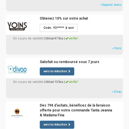
» Kaporal Jeans
Obtenez 10% sur votre achat
Code : YO*****
voir
En cours de validité
| Utilisé 47 fois
|
vérifié !
» Yoins
Satisfait ou remboursé sous 7 jours
vers la réduction
En cours de validité
| Utilisé 13 fois
|
vérifié !
» Divao
Dès 79€ d'achats, bénéficez de la livraison
offerte pour votre commande Tanta Jeanna
& Madama Fina
vers la réduction