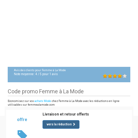
Avis des clients pour
Femme à La Mode
Note moyenne :
4
/
5
pour
1
avis
Code promo Femme à La Mode
Economisez sur vos
achats Mode
chez Femme à La Mode avec les réductions en ligne
utilisables sur femmealamode.com
Livraison et retour offerts
offre
vers la réduction