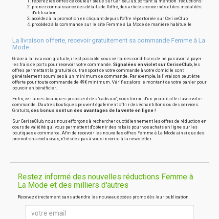
repérez les offres de couleur bleue sur CeriseClub, portant la mention "réductions"
prenez connaissance des détails de l'offre, des articles concernés et des modalités
d'utilisation
accédez à la promotion en cliquant depuis l'offre répertoriée sur CeriseClub
procédez à la commande sur le site Femme à La Mode de manière habituelle
La livraison offerte, recevoir gratuitement sa commande Femme à La
Mode
Grâce à la livraison gratuite, il est possible sous certaines conditions de ne pas avoir à payer
les frais de ports pour recevoir votre commande.
Signalées en violet sur CeriseClub
, les
offres permettant la gratuité du transport de votre commande à votre domicile sont
généralement soumises à un minimum de commande. Par exemple, la livraison peut être
offerte pour toute commande de 49€ minimum. Vérifiez alors le montant de votre panier pour
pouvoir en bénéficier.
Enfin, certaines boutiques proposent des "cadeaux", sous forme d'un produit offert avec votre
commande. D'autres boutiques peuvent également offrir des échantillons ou des services.
Gratuits,
ces bonus sont un des avantages de la vente en ligne !
Sur CeriseClub, nous nous efforçons à rechercher quotidiennement les offres de réduction en
cours de validité qui vous permettent d'obtenir des rabais pour vos achats en ligne sur les
boutiques e-commerce. Afin de recevoir les nouvelles offres Femme à La Mode ainsi que des
promotions exclusives, n'hésitez pas à vous inscrire à la newsletter.
Restez informé des nouvelles réductions Femme à
La Mode et des milliers d'autres
Recevez directement sans attendre les nouveaux codes promo dès leur publication.