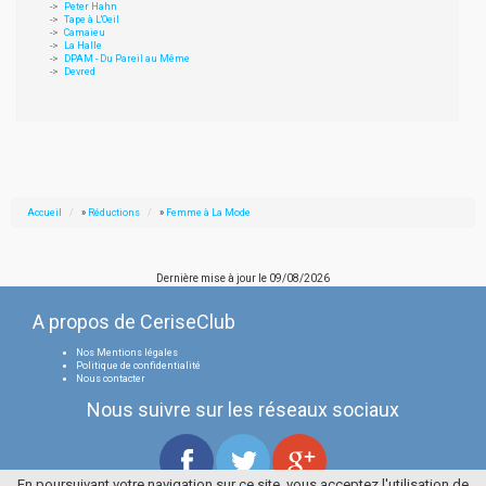
Peter Hahn
Tape à L'Oeil
Camaieu
La Halle
DPAM - Du Pareil au Même
Devred
Accueil
»
Réductions
»
Femme à La Mode
Dernière mise à jour le
09/08/2026
A propos de CeriseClub
Nos Mentions légales
Politique de confidentialité
Nous contacter
Nous suivre sur les réseaux sociaux
En poursuivant votre navigation sur ce site, vous acceptez l'utilisation de