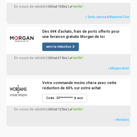
En cours de validité
| Utilisé 10 fois
|
vérifié !
» Tanta Jeanna & Madama Fina
Dès 69€ d'achats, frais de ports offerts pour
une livraison gratuite Morgan de toi
vers la réduction
En cours de validité
| Utilisé 41 fois
|
vérifié !
» Morgan de toi
Votre commande moins chère avec cette
réduction de 60% sur votre achat
Code : SP********
voir
En cours de validité
| Utilisé 12 fois
|
vérifié !
» Wordans