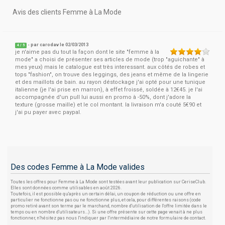
Avis des clients Femme à La Mode
- par
carodav
le 02/03/2013
4
/
5
je n'aime pas du tout la façon dont le site "femme à la
mode" a choisi de présenter ses articles de mode (trop "aguichante" à
mes yeux) mais le catalogue est très interessant. aux côtés de robes et
tops "fashion", on trouve des leggings, des jeans et même de la lingerie
et des maillots de bain. au rayon déstockage j'ai opté pour une tunique
italienne (je l'ai prise en marron), à effet froissé, soldée à 12€45. je l'ai
accompagnée d'un pull lui aussi en promo à -50%, dont j'adore la
texture (grosse maille) et le col montant. la livraison m'a couté 5€90 et
j'ai pu payer avec paypal.
Des codes Femme à La Mode valides
Toutes les offres pour Femme à La Mode sont testées avant leur publication sur CeriseClub.
Elles sont données comme utilisables en août 2026.
Toutefois, il est possible qu'après un certain délai, un coupon de réduction ou une offre en
particulier ne fonctionne pas ou ne fonctionne plus, et cela, pour différentes raisons (code
promo retiré avant son terme par le marchand, nombre d'utilisation de l'offre limitée dans le
temps ou en nombre d'utilisateurs...). Si une offre présente sur cette page venait à ne plus
fonctionner, n'hésitez pas nous l'indiquer par l'intermédiaire de notre formulaire de contact.