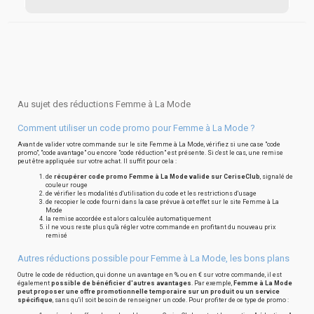
Au sujet des réductions Femme à La Mode
Comment utiliser un code promo pour Femme à La Mode ?
Avant de valider votre commande sur le site Femme à La Mode, vérifiez si une case "code
promo", "code avantage" ou encore "code réduction" est présente. Si c'est le cas, une remise
peut être appliquée sur votre achat. Il suffit pour cela :
de
récupérer code promo Femme à La Mode valide sur CeriseClub
, signalé de
couleur rouge
de vérifier les modalités d'utilisation du code et les restrictions d'usage
de recopier le code fourni dans la case prévue à cet effet sur le site Femme à La
Mode
la remise accordée est alors calculée automatiquement
il ne vous reste plus qu'à régler votre commande en profitant du nouveau prix
remisé
Autres réductions possible pour Femme à La Mode, les bons plans
Outre le code de réduction, qui donne un avantage en % ou en € sur votre commande, il est
également
possible de bénéficier d'autres avantages
. Par exemple,
Femme à La Mode
peut proposer une offre promotionnelle temporaire sur un produit ou un service
spécifique
, sans qu'il soit besoin de renseigner un code. Pour profiter de ce type de promo :