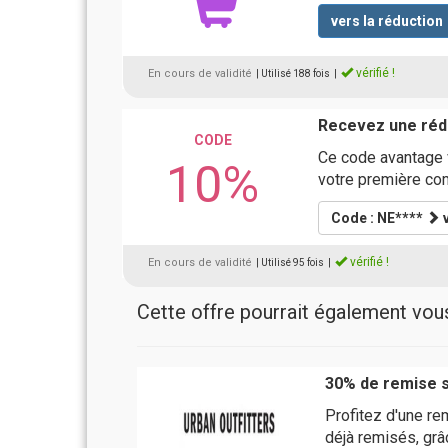
vers la réduction
vérifié !
En cours de validité
| Utilisé 188 fois
|
Recevez une rédu
CODE
Ce code avantage 
10%
votre première c
Code : NE****
v
vérifié !
En cours de validité
| Utilisé 95 fois
|
Cette offre pourrait également vous 
30% de remise s
Profitez d'une re
déjà remisés, grâ