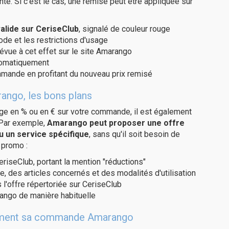
te. Si c'est le cas, une remise peut être appliquée sur
lide sur CeriseClub
, signalé de couleur rouge
code et les restrictions d'usage
révue à cet effet sur le site Amarango
utomatiquement
ommande en profitant du nouveau prix remisé
ango, les bons plans
age en % ou en € sur votre commande, il est également
 Par exemple,
Amarango peut proposer une offre
u un service spécifique
, sans qu'il soit besoin de
 promo :
eriseClub, portant la mention "réductions"
e, des articles concernés et des modalités d'utilisation
 l'offre répertoriée sur CeriseClub
ango de manière habituelle
uitement sa commande Amarango