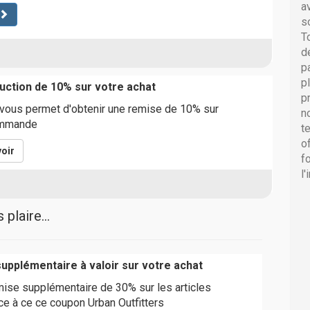
a
s
T
d
p
p
ction de 10% sur votre achat
p
vous permet d'obtenir une remise de 10% sur
n
ommande
t
o
oir
f
l
plaire...
upplémentaire à valoir sur votre achat
mise supplémentaire de 30% sur les articles
ce à ce ce coupon Urban Outfitters