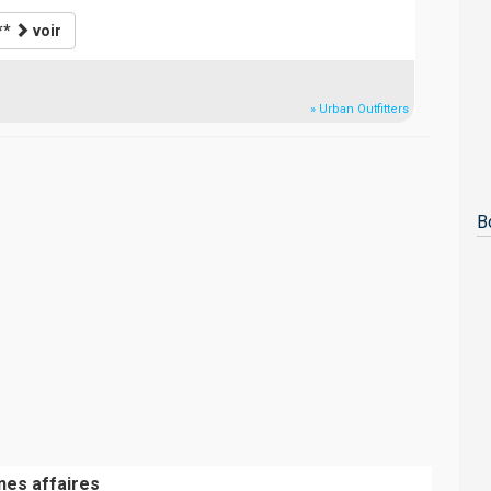
**
voir
» Urban Outfitters
B
nes affaires