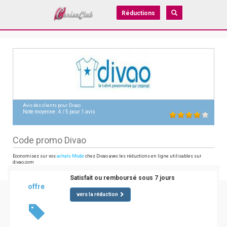
Réductions
Avis des clients pour
Divao
Note moyenne :
4
/
5
pour
1
avis
Code promo Divao
Economisez sur vos
achats Mode
chez Divao avec les réductions en ligne utilisables sur
divao.com
Satisfait ou remboursé sous 7 jours
offre
vers la réduction