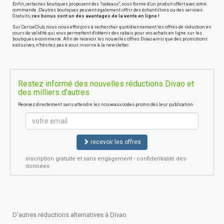
Enfin, certaines boutiques proposent des "cadeaux", sous forme d'un produit offert avec votre
commande. D'autres boutiques peuvent également offrir des échantillons ou des services.
Gratuits,
ces bonus sont un des avantages de la vente en ligne !
Sur CeriseClub, nous nous efforçons à rechercher quotidiennement les offres de réduction en
cours de validité qui vous permettent d'obtenir des rabais pour vos achats en ligne sur les
boutiques e-commerce. Afin de recevoir les nouvelles offres Divao ainsi que des promotions
exclusives, n'hésitez pas à vous inscrire à la newsletter.
Restez informé des nouvelles réductions Divao et
des milliers d'autres
Recevez directement sans attendre les nouveaux codes promo dès leur publication.
recevoir les offres
inscription gratuite et sans engagement - confidentialité des
données
D'autres réductions alternatives à Divao