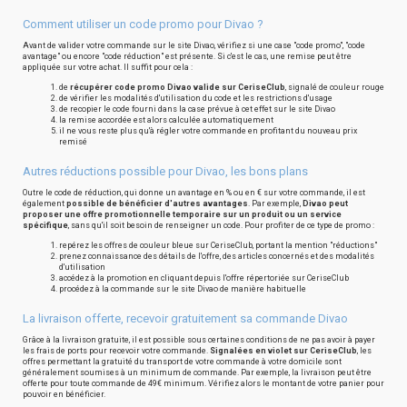
Comment utiliser un code promo pour Divao ?
Avant de valider votre commande sur le site Divao, vérifiez si une case "code promo", "code
avantage" ou encore "code réduction" est présente. Si c'est le cas, une remise peut être
appliquée sur votre achat. Il suffit pour cela :
de
récupérer code promo Divao valide sur CeriseClub
, signalé de couleur rouge
de vérifier les modalités d'utilisation du code et les restrictions d'usage
de recopier le code fourni dans la case prévue à cet effet sur le site Divao
la remise accordée est alors calculée automatiquement
il ne vous reste plus qu'à régler votre commande en profitant du nouveau prix
remisé
Autres réductions possible pour Divao, les bons plans
Outre le code de réduction, qui donne un avantage en % ou en € sur votre commande, il est
également
possible de bénéficier d'autres avantages
. Par exemple,
Divao peut
proposer une offre promotionnelle temporaire sur un produit ou un service
spécifique
, sans qu'il soit besoin de renseigner un code. Pour profiter de ce type de promo :
repérez les offres de couleur bleue sur CeriseClub, portant la mention "réductions"
prenez connaissance des détails de l'offre, des articles concernés et des modalités
d'utilisation
accédez à la promotion en cliquant depuis l'offre répertoriée sur CeriseClub
procédez à la commande sur le site Divao de manière habituelle
La livraison offerte, recevoir gratuitement sa commande Divao
Grâce à la livraison gratuite, il est possible sous certaines conditions de ne pas avoir à payer
les frais de ports pour recevoir votre commande.
Signalées en violet sur CeriseClub
, les
offres permettant la gratuité du transport de votre commande à votre domicile sont
généralement soumises à un minimum de commande. Par exemple, la livraison peut être
offerte pour toute commande de 49€ minimum. Vérifiez alors le montant de votre panier pour
pouvoir en bénéficier.