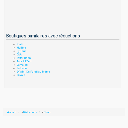
Boutiques similaires avec réductions
Kiabi
Helline
Cyrillus
C&A
Peter Hahn
Tape à L'Oeil
Camaieu
La Halle
DPAM - Du Pareil au Même
Devred
Accueil
»
Réductions
»
Divao