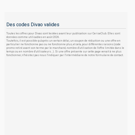
Des codes Divao valides
Toutes les offres pour Divao sont testées avant leur publication sur CeriseClub. Elles sont
données comme utilisables en août 2026.
Toutefois, il est possible qu'après un certain délai, un coupon de réduction ou une offre en
particulier ne fonctionne pas ou ne fonctionne plus, et cela, pour différentes raisons (code
promo retiré avant son terme par le marchand, nombre d'utilisation de l'offre limitée dans le
temps ou en nombre d'utilisateurs...). Si une offre présente sur cette page venait à ne plus
fonctionner, n'hésitez pas nous l'indiquer par l'intermédiaire de notre formulaire de contact.