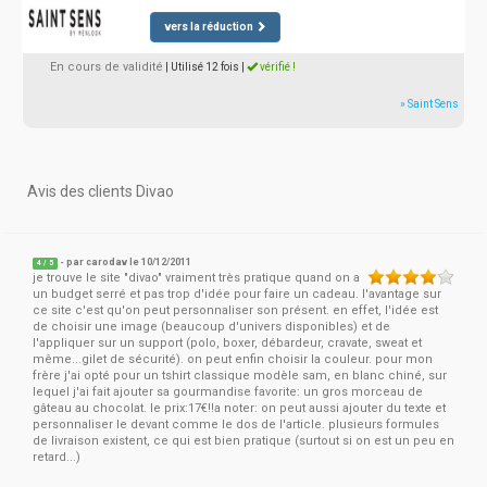
vers la réduction
En cours de validité
| Utilisé 12 fois
|
vérifié !
» Saint Sens
Avis des clients Divao
- par
carodav
le 10/12/2011
4
/
5
je trouve le site "divao" vraiment très pratique quand on a
un budget serré et pas trop d'idée pour faire un cadeau. l'avantage sur
ce site c'est qu'on peut personnaliser son présent. en effet, l'idée est
de choisir une image (beaucoup d'univers disponibles) et de
l'appliquer sur un support (polo, boxer, débardeur, cravate, sweat et
même...gilet de sécurité). on peut enfin choisir la couleur. pour mon
frère j'ai opté pour un tshirt classique modèle sam, en blanc chiné, sur
lequel j'ai fait ajouter sa gourmandise favorite: un gros morceau de
gâteau au chocolat. le prix:17€!!a noter: on peut aussi ajouter du texte et
personnaliser le devant comme le dos de l'article. plusieurs formules
de livraison existent, ce qui est bien pratique (surtout si on est un peu en
retard...)