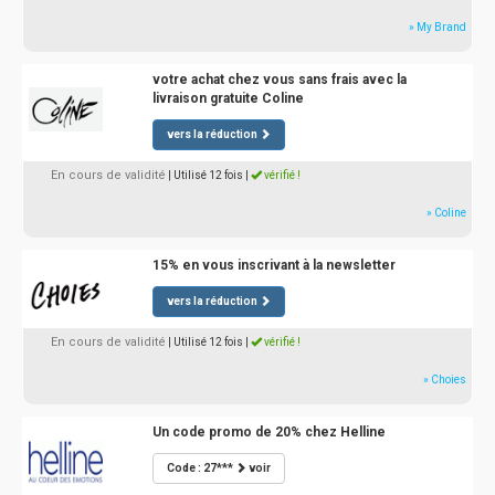
» My Brand
votre achat chez vous sans frais avec la
livraison gratuite Coline
vers la réduction
En cours de validité
| Utilisé 12 fois
|
vérifié !
» Coline
15% en vous inscrivant à la newsletter
vers la réduction
En cours de validité
| Utilisé 12 fois
|
vérifié !
» Choies
Un code promo de 20% chez Helline
Code : 27***
voir