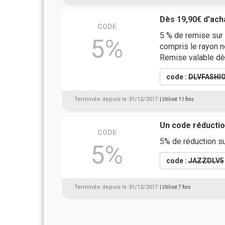
Dès 19,90€ d'ach
CODE
5 % de remise sur
5%
compris le rayon 
Remise valable dè
code :
DLVFASHI
Terminée depuis le 31/12/2017
| Utilisé 11 fois
Un code réductio
CODE
5% de réduction s
5%
code :
JAZZDLV5
Terminée depuis le 31/12/2017
| Utilisé 7 fois