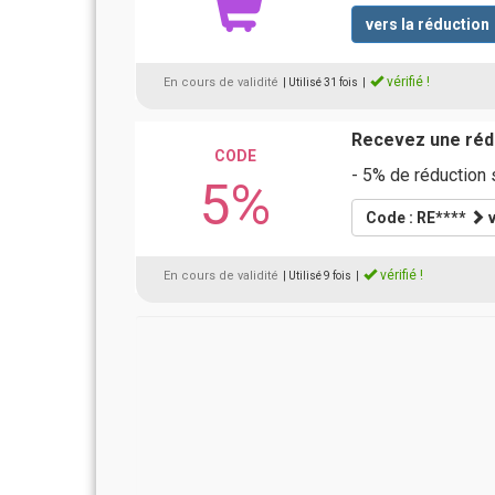
vers la réduction
vérifié !
En cours de validité
| Utilisé 31 fois
|
Recevez une rédu
CODE
- 5% de réduction
5%
Code : RE****
v
vérifié !
En cours de validité
| Utilisé 9 fois
|