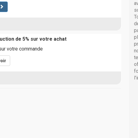
a
s
T
d
p
p
ction de 5% sur votre achat
p
 sur votre commande
n
t
oir
o
f
l