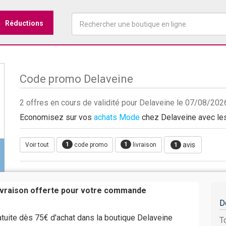
Réductions
Code promo Delaveine
2 offres en cours de validité pour Delaveine le 07/08/202
Economisez sur vos
achats Mode
chez Delaveine avec les 
1
1
avis
Voir tout
code promo
livraison
1
livraison offerte pour votre commande
D
ratuite dès 75€ d'achat dans la boutique Delaveine
T