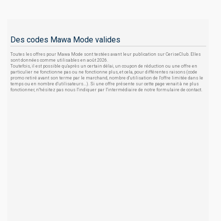
Des codes Mawa Mode valides
Toutes les offres pour Mawa Mode sont testées avant leur publication sur CeriseClub. Elles
sont données comme utilisables en août 2026.
Toutefois, il est possible qu'après un certain délai, un coupon de réduction ou une offre en
particulier ne fonctionne pas ou ne fonctionne plus, et cela, pour différentes raisons (code
promo retiré avant son terme par le marchand, nombre d'utilisation de l'offre limitée dans le
temps ou en nombre d'utilisateurs...). Si une offre présente sur cette page venait à ne plus
fonctionner, n'hésitez pas nous l'indiquer par l'intermédiaire de notre formulaire de contact.