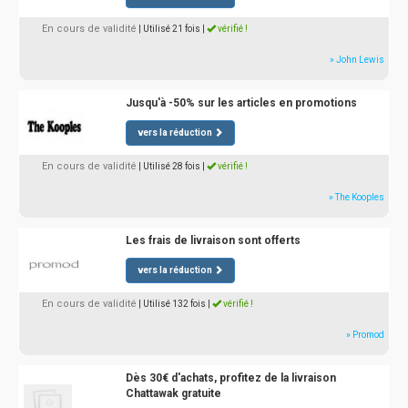
En cours de validité
| Utilisé 21 fois
|
vérifié !
» John Lewis
Jusqu'à -50% sur les articles en promotions
vers la réduction
En cours de validité
| Utilisé 28 fois
|
vérifié !
» The Kooples
Les frais de livraison sont offerts
vers la réduction
En cours de validité
| Utilisé 132 fois
|
vérifié !
» Promod
Dès 30€ d'achats, profitez de la livraison
Chattawak gratuite