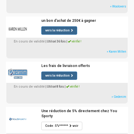
» Woolovers
un bon d'achat de 250€ à gagner
vers la réduction
En cours de validité
| Utilisé 36 fois
|
vérifié !
» Karen Millen
Les frais de livraison offerts
vers la réduction
En cours de validité
| Utilisé 8 fois
|
vérifié !
» Gedenim
Une réduction de 5% directement chez You
Sporty
Code : 5%******
voir