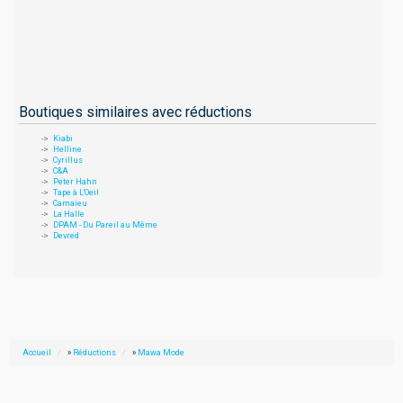
Boutiques similaires avec réductions
Kiabi
Helline
Cyrillus
C&A
Peter Hahn
Tape à L'Oeil
Camaieu
La Halle
DPAM - Du Pareil au Même
Devred
Accueil
»
Réductions
»
Mawa Mode