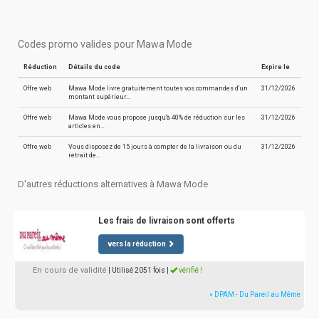
Codes promo valides pour Mawa Mode
Réduction
Détails du code
Expire le
Offre web
Mawa Mode livre gratuitement toutes vos commandes d'un
31/12/2026
montant supérieur…
Offre web
Mawa Mode vous propose jusqu'à 40% de réduction sur les
31/12/2026
articles en…
Offre web
Vous disposez de 15 jours à compter de la livraison ou du
31/12/2026
retrait de…
D'autres réductions alternatives à Mawa Mode
Les frais de livraison sont offerts
vers la réduction
En cours de validité
| Utilisé 2051 fois
|
vérifié !
» DPAM - Du Pareil au Même