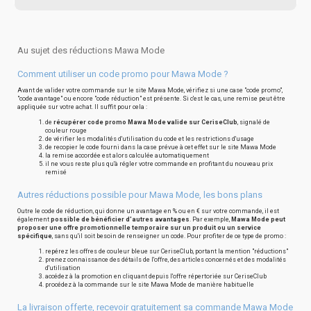
Au sujet des réductions Mawa Mode
Comment utiliser un code promo pour Mawa Mode ?
Avant de valider votre commande sur le site Mawa Mode, vérifiez si une case "code promo",
"code avantage" ou encore "code réduction" est présente. Si c'est le cas, une remise peut être
appliquée sur votre achat. Il suffit pour cela :
de
récupérer code promo Mawa Mode valide sur CeriseClub
, signalé de
couleur rouge
de vérifier les modalités d'utilisation du code et les restrictions d'usage
de recopier le code fourni dans la case prévue à cet effet sur le site Mawa Mode
la remise accordée est alors calculée automatiquement
il ne vous reste plus qu'à régler votre commande en profitant du nouveau prix
remisé
Autres réductions possible pour Mawa Mode, les bons plans
Outre le code de réduction, qui donne un avantage en % ou en € sur votre commande, il est
également
possible de bénéficier d'autres avantages
. Par exemple,
Mawa Mode peut
proposer une offre promotionnelle temporaire sur un produit ou un service
spécifique
, sans qu'il soit besoin de renseigner un code. Pour profiter de ce type de promo :
repérez les offres de couleur bleue sur CeriseClub, portant la mention "réductions"
prenez connaissance des détails de l'offre, des articles concernés et des modalités
d'utilisation
accédez à la promotion en cliquant depuis l'offre répertoriée sur CeriseClub
procédez à la commande sur le site Mawa Mode de manière habituelle
La livraison offerte, recevoir gratuitement sa commande Mawa Mode