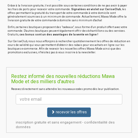
Grâce à la livraison gratuite, il est possible sous certaines conditions de ne pas avoir à payer
les frais de ports pour recevoir votre commande.
Signalées en violet sur CeriseClub
, les
offres permettant la gratuité du transport de votre commande à votre domicile sont
généralement soumises à un minimum de commande. Actuellement, Mawa Mode offre la
livraison gratuite de votre commande à domicile sans minimum d'achat
Enfin, certaines boutiques proposent des "cadeaux", sous forme d'un produit offert avec votre
commande. D'autres boutiques peuvent également offrir des échantillons ou des services.
Gratuits,
ces bonus sont un des avantages de la vente en ligne !
Sur CeriseClub, nous nous efforçons à rechercher quotidiennement les offres de réduction en
cours de validité qui vous permettent d'obtenir des rabais pour vos achats en ligne sur les
boutiques e-commerce. Afin de recevoir les nouvelles offres Mawa Mode ainsi que des
promotions exclusives, n'hésitez pas à vous inscrire à la newsletter.
Restez informé des nouvelles réductions Mawa
Mode et des milliers d'autres
Recevez directement sans attendre les nouveaux codes promo dès leur publication.
recevoir les offres
inscription gratuite et sans engagement - confidentialité des
données