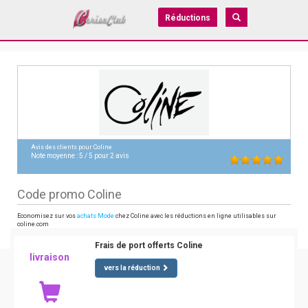
Réductions
Avis des clients pour
Coline
Note moyenne :
5
/
5
pour
2
avis
Code promo Coline
Economisez sur vos
achats Mode
chez Coline avec les réductions en ligne utilisables sur
coline.com
Frais de port offerts Coline
livraison
vers la réduction