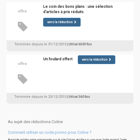
Le coin des bons plans : une sélection
offre
d'articles à prix réduits
vers la réduction
Terminée depuis le 31/12/2015
| Utilisé 6569 fois
Un foulard offert
vers la réduction
offre
Terminée depuis le 23/12/2015
| Utilisé 360 fois
Au sujet des réductions Coline
Comment utiliser un code promo pour Coline ?
Avant de valider votre commande sur le site Coline, vérifiez si une case "code promo", "code