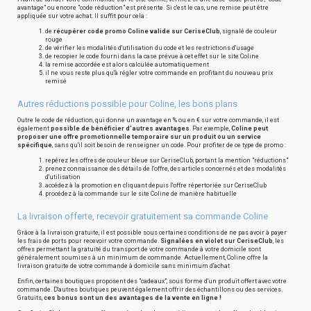
avantage" ou encore "code réduction" est présente. Si c'est le cas, une remise peut être
appliquée sur votre achat. Il suffit pour cela :
de
récupérer code promo Coline valide sur CeriseClub
, signalé de couleur
rouge
de vérifier les modalités d'utilisation du code et les restrictions d'usage
de recopier le code fourni dans la case prévue à cet effet sur le site Coline
la remise accordée est alors calculée automatiquement
il ne vous reste plus qu'à régler votre commande en profitant du nouveau prix
remisé
Autres réductions possible pour Coline, les bons plans
Outre le code de réduction, qui donne un avantage en % ou en € sur votre commande, il est
également
possible de bénéficier d'autres avantages
. Par exemple,
Coline peut
proposer une offre promotionnelle temporaire sur un produit ou un service
spécifique
, sans qu'il soit besoin de renseigner un code. Pour profiter de ce type de promo :
repérez les offres de couleur bleue sur CeriseClub, portant la mention "réductions"
prenez connaissance des détails de l'offre, des articles concernés et des modalités
d'utilisation
accédez à la promotion en cliquant depuis l'offre répertoriée sur CeriseClub
procédez à la commande sur le site Coline de manière habituelle
La livraison offerte, recevoir gratuitement sa commande Coline
Grâce à la livraison gratuite, il est possible sous certaines conditions de ne pas avoir à payer
les frais de ports pour recevoir votre commande.
Signalées en violet sur CeriseClub
, les
offres permettant la gratuité du transport de votre commande à votre domicile sont
généralement soumises à un minimum de commande. Actuellement, Coline offre la
livraison gratuite de votre commande à domicile sans minimum d'achat
Enfin, certaines boutiques proposent des "cadeaux", sous forme d'un produit offert avec votre
commande. D'autres boutiques peuvent également offrir des échantillons ou des services.
Gratuits,
ces bonus sont un des avantages de la vente en ligne !