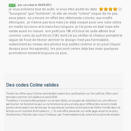
- par
carodav
le 06/03/2012
4
/
5
je vous préviens tout de suite: si vous êtes plutôt du style
"bourgeois" que "bohême", le site de mode "coline" risque de ne pas
vous plaire. on y trouve en effet des vêtements colorés, aux motifs
ethniques...je n'aime pas tout mais j'ai déjà craqué pour une robe zébra
en maille bicolore et à manches longues. je l'ai prise en kaki mais elle
existe aussi en mauve. son petit prix 18€ m'a tout de suite attirée tout
comme celui du pull tricot (12€) dont j'ai pu vérifier la chaleur pendant la
vague de froid de février dernier! le design n'est pas formidable,
notamment au niveau des photos trop petites (même si on peut cliquer
dessus pour les agrandir). les prix sont certes déjà bas mais quelques
promotions seraient toujours un plus...
Des codes Coline valides
Toutes les offres pour Coline sont testées avant leur publication sur CeriseClub. Elles sont
données comme utilisables en août 2026.
Toutefois, il est possible qu'après un certain délai, un coupon de réduction ou une offre en
particulier ne fonctionne pas ou ne fonctionne plus, et cela, pour différentes raisons (code
promo retiré avant son terme par le marchand, nombre d'utilisation de l'offre limitée dans le
temps ou en nombre d'utilisateurs...). Si une offre présente sur cette page venait à ne plus
fonctionner, n'hésitez pas nous l'indiquer par l'intermédiaire de notre formulaire de contact.