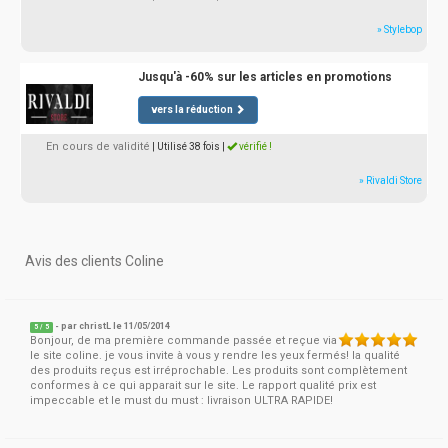
» Stylebop
Jusqu'à -60% sur les articles en promotions
vers la réduction
En cours de validité
| Utilisé 38 fois
|
vérifié !
» Rivaldi Store
Avis des clients Coline
- par
christL
le 11/05/2014
5
/
5
Bonjour, de ma première commande passée et reçue via
le site coline. je vous invite à vous y rendre les yeux fermés! la qualité
des produits reçus est irréprochable. Les produits sont complètement
conformes à ce qui apparait sur le site. Le rapport qualité prix est
impeccable et le must du must : livraison ULTRA RAPIDE!