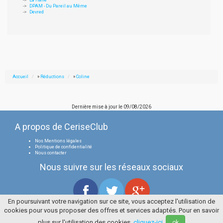
La Halle
DPAM - Du Pareil au Même
Devred
Accueil
»
Réductions
»
Coline
Dernière mise à jour le
09/08/2026
A propos de CeriseClub
Nos Mentions légales
Politique de confidentialité
Nous contacter
Nous suivre sur les réseaux sociaux
En poursuivant votre navigation sur ce site, vous acceptez l'utilisation de
cookies pour vous proposer des offres et services adaptés. Pour en savoir
Tous droits réservés
La Cerise Bleue 2006 / 2026
plus sur l'utilisation des cookies,
cliquez-ici
.
ok