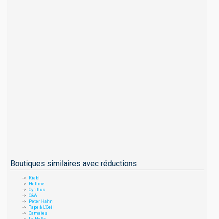
Boutiques similaires avec réductions
Kiabi
Helline
Cyrillus
C&A
Peter Hahn
Tape à L'Oeil
Camaieu