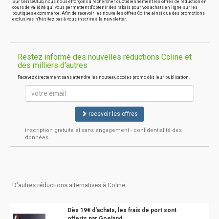
Sur CeriseClub, nous nous efforçons à rechercher quotidiennement les offres de réduction en
cours de validité qui vous permettent d'obtenir des rabais pour vos achats en ligne sur les
boutiques e-commerce. Afin de recevoir les nouvelles offres Coline ainsi que des promotions
exclusives, n'hésitez pas à vous inscrire à la newsletter.
Restez informé des nouvelles réductions Coline et
des milliers d'autres
Recevez directement sans attendre les nouveaux codes promo dès leur publication.
recevoir les offres
inscription gratuite et sans engagement - confidentialité des
données
D'autres réductions alternatives à Coline
Dès 19€ d'achats, les frais de port sont
offerts par Goeland