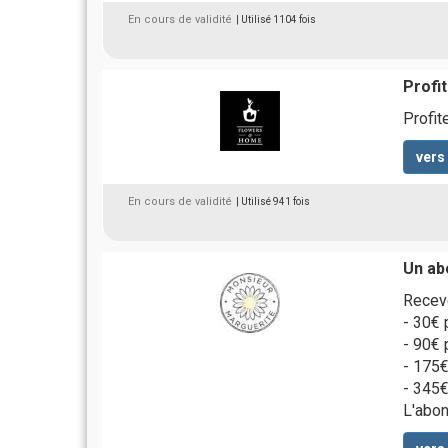
En cours de validité
| Utilisé 1104 fois
Profit
Profit
vers
En cours de validité
| Utilisé 941 fois
Un ab
Receve
- 30€ 
- 90€ 
- 175€
- 345€
L'abon