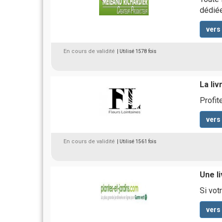
dédié
vers
En cours de validité
| Utilisé 1578 fois
La li
Profit
vers
En cours de validité
| Utilisé 1561 fois
Une li
Si vot
vers