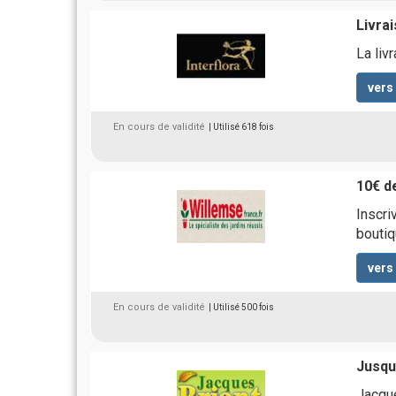
Livra
La liv
vers
En cours de validité
| Utilisé 618 fois
10€ d
Inscri
boutiq
vers
En cours de validité
| Utilisé 500 fois
Jusqu
Jacque