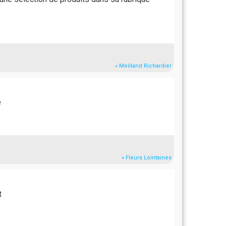
» Meilland Richardier
e
» Fleurs Lointaines
t