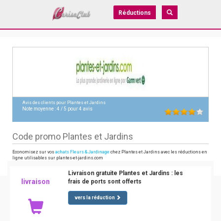
Réductions
Avis des clients pour
Plantes et Jardins
Note moyenne :
4
/
5
pour
4
avis
Code promo Plantes et Jardins
Economisez sur vos
achats Fleurs & Jardinage
chez Plantes et Jardins avec les réductions en
ligne utilisables sur plantes-et-jardins.com
Livraison gratuite Plantes et Jardins : les
livraison
frais de ports sont offerts
vers la réduction