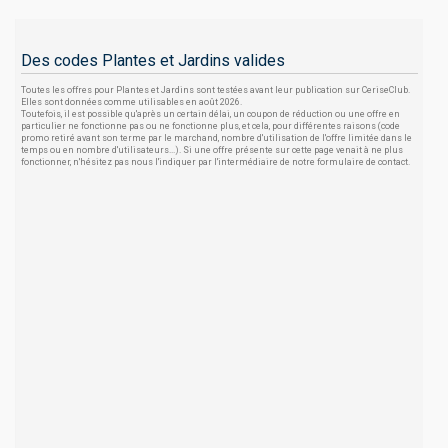
Des codes Plantes et Jardins valides
Toutes les offres pour Plantes et Jardins sont testées avant leur publication sur CeriseClub.
Elles sont données comme utilisables en août 2026.
Toutefois, il est possible qu'après un certain délai, un coupon de réduction ou une offre en
particulier ne fonctionne pas ou ne fonctionne plus, et cela, pour différentes raisons (code
promo retiré avant son terme par le marchand, nombre d'utilisation de l'offre limitée dans le
temps ou en nombre d'utilisateurs...). Si une offre présente sur cette page venait à ne plus
fonctionner, n'hésitez pas nous l'indiquer par l'intermédiaire de notre formulaire de contact.