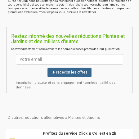
Sur CeriseClub, nous nous efforçons à rechercher quotidiennement les offres de réduction en
cours de validité qui vous permettent d'obtenir des rabais pour vos achats en ligne sur les
boutiques e-commerce. Afin de recevoir les nouvelles offres Plantes et Jardins ainsi que des
promotions exclusives, n'hésitez pas à vous inscrire à la newsletter.
Restez informé des nouvelles réductions Plantes et
Jardins et des milliers d'autres
Recevez directement sans attendre les nouveaux codes promo dès leur publication.
recevoir les offres
inscription gratuite et sans engagement - confidentialité des
données
D'autres réductions alternatives à Plantes et Jardins
Profitez du service Click & Collect en 2h