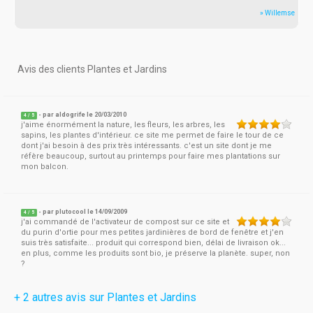
» Willemse
Avis des clients Plantes et Jardins
- par
aldogrife
le 20/03/2010
4
/
5
j'aime énormément la nature, les fleurs, les arbres, les
sapins, les plantes d'intérieur. ce site me permet de faire le tour de ce
dont j'ai besoin à des prix très intéressants. c'est un site dont je me
réfère beaucoup, surtout au printemps pour faire mes plantations sur
mon balcon.
- par
plutocool
le 14/09/2009
4
/
5
j'ai commandé de l'activateur de compost sur ce site et
du purin d'ortie pour mes petites jardinières de bord de fenêtre et j'en
suis très satisfaite... produit qui correspond bien, délai de livraison ok...
en plus, comme les produits sont bio, je préserve la planète. super, non
?
+ 2 autres avis sur Plantes et Jardins