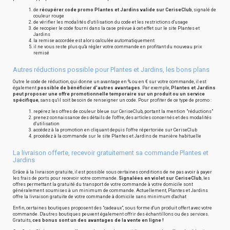
de
récupérer code promo Plantes et Jardins valide sur CeriseClub
, signalé de
couleur rouge
de vérifier les modalités d'utilisation du code et les restrictions d'usage
de recopier le code fourni dans la case prévue à cet effet sur le site Plantes et
Jardins
la remise accordée est alors calculée automatiquement
il ne vous reste plus qu'à régler votre commande en profitant du nouveau prix
remisé
Autres réductions possible pour Plantes et Jardins, les bons plans
Outre le code de réduction, qui donne un avantage en % ou en € sur votre commande, il est
également
possible de bénéficier d'autres avantages
. Par exemple,
Plantes et Jardins
peut proposer une offre promotionnelle temporaire sur un produit ou un service
spécifique
, sans qu'il soit besoin de renseigner un code. Pour profiter de ce type de promo :
repérez les offres de couleur bleue sur CeriseClub, portant la mention "réductions"
prenez connaissance des détails de l'offre, des articles concernés et des modalités
d'utilisation
accédez à la promotion en cliquant depuis l'offre répertoriée sur CeriseClub
procédez à la commande sur le site Plantes et Jardins de manière habituelle
La livraison offerte, recevoir gratuitement sa commande Plantes et
Jardins
Grâce à la livraison gratuite, il est possible sous certaines conditions de ne pas avoir à payer
les frais de ports pour recevoir votre commande.
Signalées en violet sur CeriseClub
, les
offres permettant la gratuité du transport de votre commande à votre domicile sont
généralement soumises à un minimum de commande. Actuellement, Plantes et Jardins
offre la livraison gratuite de votre commande à domicile sans minimum d'achat
Enfin, certaines boutiques proposent des "cadeaux", sous forme d'un produit offert avec votre
commande. D'autres boutiques peuvent également offrir des échantillons ou des services.
Gratuits,
ces bonus sont un des avantages de la vente en ligne !