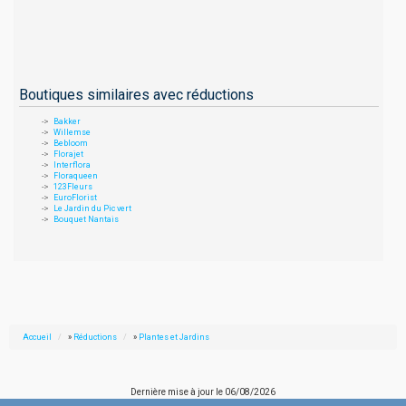
Boutiques similaires avec réductions
Bakker
Willemse
Bebloom
Florajet
Interflora
Floraqueen
123Fleurs
EuroFlorist
Le Jardin du Pic vert
Bouquet Nantais
Accueil
»
Réductions
»
Plantes et Jardins
Dernière mise à jour le
06/08/2026