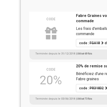
Fabre Graines vo
CODE
commade
Les frais d'emball
commande
code :
FGA18
d
Terminée depuis le 31/12/2018
| Utilisé 69 fois
20% de remise su
CODE
Bénéficiez d'une r
20%
Fabre graines
code :
PR31832
Terminée depuis le 03/06/2018
| Utilisé 73 fois