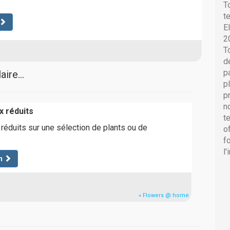
T
t
E
2
T
d
p
ire...
p
p
n
x réduits
t
 réduits sur une sélection de plants ou de
o
f
l
n
» Flowers @ home