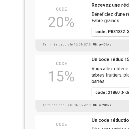
Recevez une rédu
CODE
Bénéficiez d'une r
20%
Fabre graines
code :
PR31832
Terminée depuis le 15/04/2018
| Utilisé 43 fois
Un code réduc 1
CODE
Vous allez obteni
15%
arbres fruitiers, p
barrés
code :
21860
dé
Terminée depuis le 31/03/2018
| Utilisé 20 fois
Un code réductio
CODE