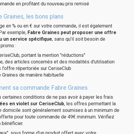
ommande en profitant du nouveau prix remisé
 Graines, les bons plans
age en % ou en € sur votre commande, il est également
 Par exemple,
Fabre Graines peut proposer une offre
u un service spécifique
, sans qu'il soit besoin de
 promo :
eriseClub, portant la mention "réductions"
e, des articles concernés et des modalités d'utilisation
 l'offre répertoriée sur CeriseClub
 Graines de manière habituelle
itement sa commande Fabre Graines
us certaines conditions de ne pas avoir à payer les frais
ées en violet sur CeriseClub
, les offres permettant la
tre domicile sont généralement soumises à un minimum de
 offerte pour toute commande de 49€ minimum. Vérifiez
 bénéficier.
ux", sous forme d'un produit offert avec votre