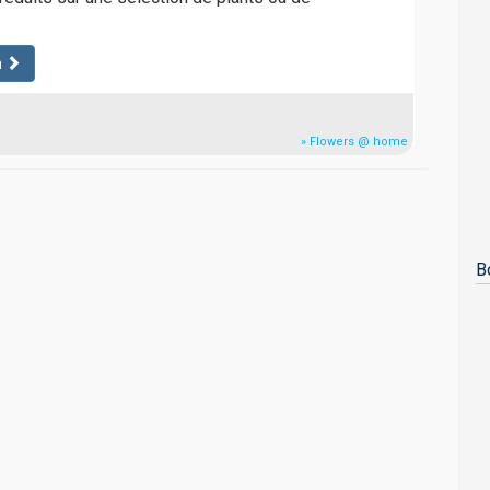
n
» Flowers @ home
B