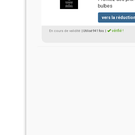
bulbes
vers la réductio
vérifié !
En cours de validité
| Utilisé 941 fois
|