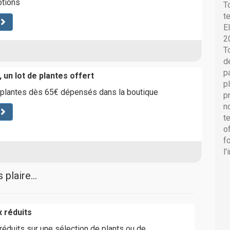
otions
T
t
E
2
T
d
p
 un lot de plantes offert
p
 plantes dès 65€ dépensés dans la boutique
p
n
t
o
f
l
plaire...
x réduits
 réduits sur une sélection de plants ou de