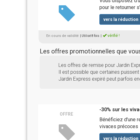
Vous disposez d'un 
pour le retourner s
vers la réduction
vérifié !
En cours de validité
| Utilisé 8 fois
|
Les offres promotionnelles que vo
Les offres de remise pour Jardin Ex
Il est possible que certaines puissent 
Jardin Express expiré peut parfois en
-30% sur les viv
OFFRE
Bénéficiez d'une 
vivaces précoces
vers la réduction