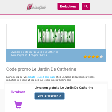
Réductions
Avis des clients pour
Le Jardin De Catherine
Note moyenne :
4
/
5
pour
6
avis
Code promo Le Jardin De Catherine
Economisez sur vos
achats Fleurs & Jardinage
chez Le Jardin De Catherine avec les
réductions en ligne utilisables sur le-jardin-de-catherine.com
Livraison gratuite Le Jardin De Catherine
livraison
vers la réduction