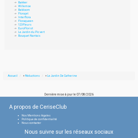
Bakker
Willemse
Bebloom
Florajet
Interflora
Floraqueen
123Fleurs
EuroFlorist
Le Jardin du Pic vert
Bouquet Nantais
Accueil
»
Réductions
»
Le Jardin De Catherine
Dernière mise à jour le
07/08/2026
A propos de CeriseClub
Nos Mentions légales
Politique de confidentialité
Nous contacter
Nous suivre sur les réseaux sociaux