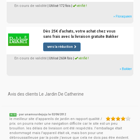
En cours de validité
| Utilisé 172 fois
|
vérifié !
» Floraqueen
Dès 25€ d'achats, votre achat chez vous
sans frais avec la livraison gratuite Bakker
vers la réduction
En cours de validité
| Utilisé 2604 fois
|
vérifié !
» Bakker
Avis des clients Le Jardin De Catherine
- par
unamourdejuju
le 02/06/2012
4
/
5
le meilleur site d'appareils de jardin en rapport qualité /
prix. on pourra noter une navigation difficile car le site est un peu
brouillon. les délais de livraison ont été respéctés. l'emballage était
endommagé mais l'appareil était ok, mais bon pour une
débroussailleuse par la poste j'avoue que cela ne dois pas être évident.