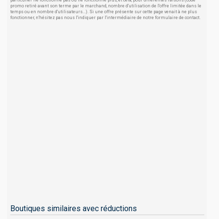
particulier ne fonctionne pas ou ne fonctionne plus, et cela, pour différentes raisons (code
promo retiré avant son terme par le marchand, nombre d'utilisation de l'offre limitée dans le
temps ou en nombre d'utilisateurs...). Si une offre présente sur cette page venait à ne plus
fonctionner, n'hésitez pas nous l'indiquer par l'intermédiaire de notre formulaire de contact.
Boutiques similaires avec réductions