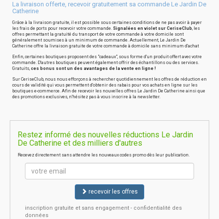
La livraison offerte, recevoir gratuitement sa commande Le Jardin De
Catherine
Grâce à la livraison gratuite, il est possible sous certaines conditions de ne pas avoir à payer
les frais de ports pour recevoir votre commande.
Signalées en violet sur CeriseClub
, les
offres permettant la gratuité du transport de votre commande à votre domicile sont
généralement soumises à un minimum de commande. Actuellement, Le Jardin De
Catherine offre la livraison gratuite de votre commande à domicile sans minimum d'achat
Enfin, certaines boutiques proposent des "cadeaux", sous forme d'un produit offert avec votre
commande. D'autres boutiques peuvent également offrir des échantillons ou des services.
Gratuits,
ces bonus sont un des avantages de la vente en ligne !
Sur CeriseClub, nous nous efforçons à rechercher quotidiennement les offres de réduction en
cours de validité qui vous permettent d'obtenir des rabais pour vos achats en ligne sur les
boutiques e-commerce. Afin de recevoir les nouvelles offres Le Jardin De Catherine ainsi que
des promotions exclusives, n'hésitez pas à vous inscrire à la newsletter.
Restez informé des nouvelles réductions Le Jardin
De Catherine et des milliers d'autres
Recevez directement sans attendre les nouveaux codes promo dès leur publication.
recevoir les offres
inscription gratuite et sans engagement - confidentialité des
données