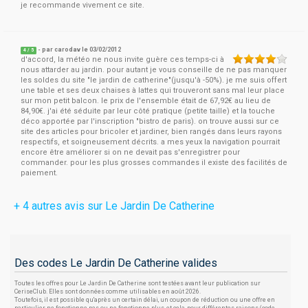
je recommande vivement ce site.
- par
carodav
le 03/02/2012
4
/
5
d'accord, la météo ne nous invite guère ces temps-ci à
nous attarder au jardin. pour autant je vous conseille de ne pas manquer
les soldes du site "le jardin de catherine"(jusqu'à -50%). je me suis offert
une table et ses deux chaises à lattes qui trouveront sans mal leur place
sur mon petit balcon. le prix de l'ensemble était de 67,92€ au lieu de
84,90€. j'ai été séduite par leur côté pratique (petite taille) et la touche
déco apportée par l'inscription "bistro de paris). on trouve aussi sur ce
site des articles pour bricoler et jardiner, bien rangés dans leurs rayons
respectifs, et soigneusement décrits. a mes yeux la navigation pourrait
encore être améliorer si on ne devait pas s'enregistrer pour
commander. pour les plus grosses commandes il existe des facilités de
paiement.
+ 4 autres avis sur Le Jardin De Catherine
Des codes Le Jardin De Catherine valides
Toutes les offres pour Le Jardin De Catherine sont testées avant leur publication sur
CeriseClub. Elles sont données comme utilisables en août 2026.
Toutefois, il est possible qu'après un certain délai, un coupon de réduction ou une offre en