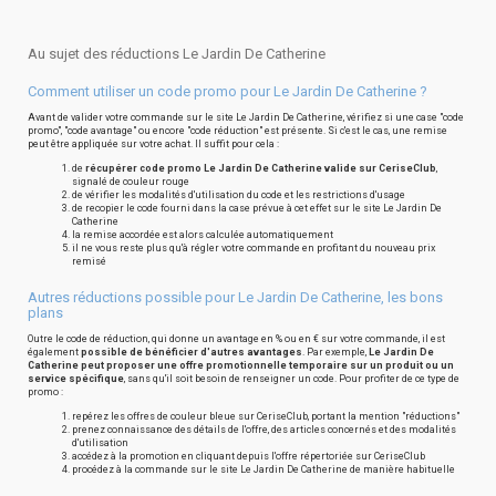
Au sujet des réductions Le Jardin De Catherine
Comment utiliser un code promo pour Le Jardin De Catherine ?
Avant de valider votre commande sur le site Le Jardin De Catherine, vérifiez si une case "code
promo", "code avantage" ou encore "code réduction" est présente. Si c'est le cas, une remise
peut être appliquée sur votre achat. Il suffit pour cela :
de
récupérer code promo Le Jardin De Catherine valide sur CeriseClub
,
signalé de couleur rouge
de vérifier les modalités d'utilisation du code et les restrictions d'usage
de recopier le code fourni dans la case prévue à cet effet sur le site Le Jardin De
Catherine
la remise accordée est alors calculée automatiquement
il ne vous reste plus qu'à régler votre commande en profitant du nouveau prix
remisé
Autres réductions possible pour Le Jardin De Catherine, les bons
plans
Outre le code de réduction, qui donne un avantage en % ou en € sur votre commande, il est
également
possible de bénéficier d'autres avantages
. Par exemple,
Le Jardin De
Catherine peut proposer une offre promotionnelle temporaire sur un produit ou un
service spécifique
, sans qu'il soit besoin de renseigner un code. Pour profiter de ce type de
promo :
repérez les offres de couleur bleue sur CeriseClub, portant la mention "réductions"
prenez connaissance des détails de l'offre, des articles concernés et des modalités
d'utilisation
accédez à la promotion en cliquant depuis l'offre répertoriée sur CeriseClub
procédez à la commande sur le site Le Jardin De Catherine de manière habituelle