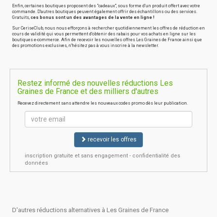
Enfin, certaines boutiques proposent des "cadeaux", sous forme d'un produit offert avec votre
commande. D'autres boutiques peuvent également offrir des échantillons ou des services.
Gratuits,
ces bonus sont un des avantages de la vente en ligne !
Sur CeriseClub, nous nous efforçons à rechercher quotidiennement les offres de réduction en
cours de validité qui vous permettent d'obtenir des rabais pour vos achats en ligne sur les
boutiques e-commerce. Afin de recevoir les nouvelles offres Les Graines de France ainsi que
des promotions exclusives, n'hésitez pas à vous inscrire à la newsletter.
Restez informé des nouvelles réductions Les
Graines de France et des milliers d'autres
Recevez directement sans attendre les nouveaux codes promo dès leur publication.
recevoir les offres
inscription gratuite et sans engagement - confidentialité des
données
D'autres réductions alternatives à Les Graines de France