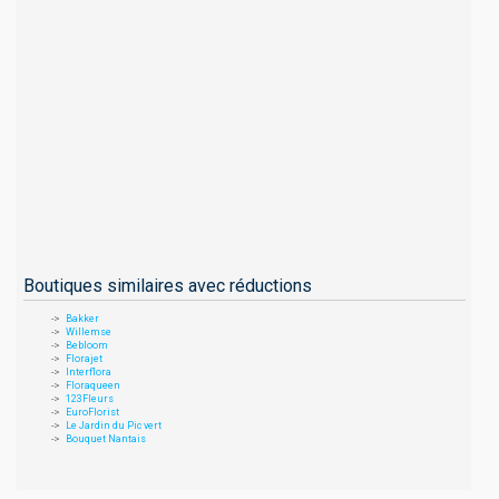
Boutiques similaires avec réductions
Bakker
Willemse
Bebloom
Florajet
Interflora
Floraqueen
123Fleurs
EuroFlorist
Le Jardin du Pic vert
Bouquet Nantais