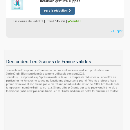
livraison gratuite Hipper
vers la réduction
En cours de validité
| Utilisé 145 fois
|
vérifié !
» Hipper
Des codes Les Graines de France valides
Toutes les offres pour Les Graines de France sont testées avant leur publication sur
CeriseClub. Elles sont données comme utilisables en août 2026.
Toutefois, il est possible qu'après un certain délai, un coupon de réduction ou une offre en
particulier ne fonctionne pas ou ne fonctionne plus, et cela, pour différentes raisons (code
promo retiré avant son terme par le marchand, nombre d'utilisation de l'offre limitée dans le
temps ou en nombre d'utilisateurs...). Si une offre présente sur cette page venait à ne plus
fonctionner, n'hésitez pas nous l'indiquer par l'intermédiaire de notre formulaire de contact.