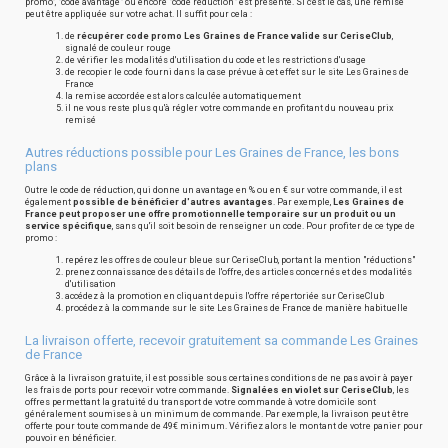
promo", "code avantage" ou encore "code réduction" est présente. Si c'est le cas, une remise
peut être appliquée sur votre achat. Il suffit pour cela :
de
récupérer code promo Les Graines de France valide sur CeriseClub
,
signalé de couleur rouge
de vérifier les modalités d'utilisation du code et les restrictions d'usage
de recopier le code fourni dans la case prévue à cet effet sur le site Les Graines de
France
la remise accordée est alors calculée automatiquement
il ne vous reste plus qu'à régler votre commande en profitant du nouveau prix
remisé
Autres réductions possible pour Les Graines de France, les bons
plans
Outre le code de réduction, qui donne un avantage en % ou en € sur votre commande, il est
également
possible de bénéficier d'autres avantages
. Par exemple,
Les Graines de
France peut proposer une offre promotionnelle temporaire sur un produit ou un
service spécifique
, sans qu'il soit besoin de renseigner un code. Pour profiter de ce type de
promo :
repérez les offres de couleur bleue sur CeriseClub, portant la mention "réductions"
prenez connaissance des détails de l'offre, des articles concernés et des modalités
d'utilisation
accédez à la promotion en cliquant depuis l'offre répertoriée sur CeriseClub
procédez à la commande sur le site Les Graines de France de manière habituelle
La livraison offerte, recevoir gratuitement sa commande Les Graines
de France
Grâce à la livraison gratuite, il est possible sous certaines conditions de ne pas avoir à payer
les frais de ports pour recevoir votre commande.
Signalées en violet sur CeriseClub
, les
offres permettant la gratuité du transport de votre commande à votre domicile sont
généralement soumises à un minimum de commande. Par exemple, la livraison peut être
offerte pour toute commande de 49€ minimum. Vérifiez alors le montant de votre panier pour
pouvoir en bénéficier.