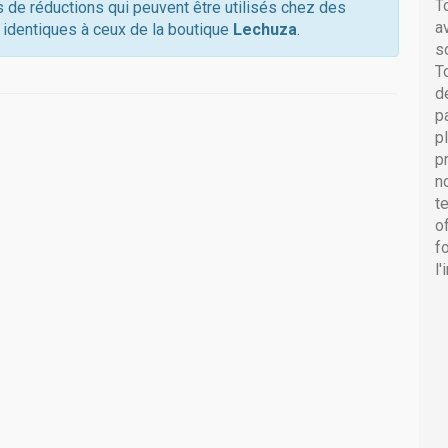
T
s de réductions qui peuvent être utilisés chez des
a
 identiques à ceux de la boutique
Lechuza
.
s
T
d
p
p
p
n
t
o
f
l