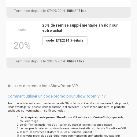
Terminée depuis le 07/09/2014
| Utilisé 17 fois
20% de remise supplémentaire à valoir sur
code
votre achat
code :
ETE2014
détails
20%
Terminée depuis le 29/07/2014
| Utilisé 4 fois
Au sujet des réductions ShowRoom VIP
Comment utiliser un code promo pour ShowRoom VIP ?
Avant de valider votre commande sur le site ShowRoom VIP, vérifiez si une case "code promo",
"code avantage" ou encore "code réduction" est présente. Si c'est le cas, une remise peut être
appliquée sur votre achat. Il suffit pour cela :
de
récupérer code promo ShowRoom VIP valide sur CeriseClub
, signalé de
couleur rouge
de vérifier les modalités d'utilisation du code et les restrictions d'usage
de recopier le code fourni dans la case prévue à cet effet sur le site ShowRoom VIP
la remise accordée est alors calculée automatiquement
il ne vous reste plus qu'à régler votre commande en profitant du nouveau prix