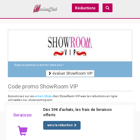
Réductions
Soyez le premier à donner votre avis !
évaluer ShowRoom VIP
Code promo ShowRoom VIP
Economisez sur vos
achats Mode
chez ShowRoom VIP avec les réductions en ligne
utilisables sur showroomvip.com
Dès 59€ d'achats, les frais de livraison
livraison
offerts
vers la réduction