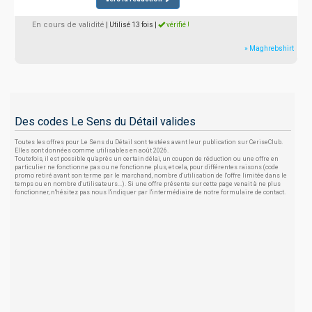
En cours de validité
| Utilisé 13 fois
|
vérifié !
» Maghrebshirt
Des codes Le Sens du Détail valides
Toutes les offres pour Le Sens du Détail sont testées avant leur publication sur CeriseClub.
Elles sont données comme utilisables en août 2026.
Toutefois, il est possible qu'après un certain délai, un coupon de réduction ou une offre en
particulier ne fonctionne pas ou ne fonctionne plus, et cela, pour différentes raisons (code
promo retiré avant son terme par le marchand, nombre d'utilisation de l'offre limitée dans le
temps ou en nombre d'utilisateurs...). Si une offre présente sur cette page venait à ne plus
fonctionner, n'hésitez pas nous l'indiquer par l'intermédiaire de notre formulaire de contact.