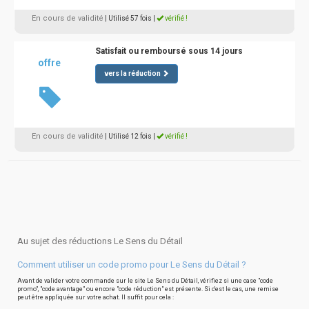
En cours de validité
| Utilisé 57 fois
|
vérifié !
Satisfait ou remboursé sous 14 jours
offre
vers la réduction
En cours de validité
| Utilisé 12 fois
|
vérifié !
Au sujet des réductions Le Sens du Détail
Comment utiliser un code promo pour Le Sens du Détail ?
Avant de valider votre commande sur le site Le Sens du Détail, vérifiez si une case "code
promo", "code avantage" ou encore "code réduction" est présente. Si c'est le cas, une remise
peut être appliquée sur votre achat. Il suffit pour cela :