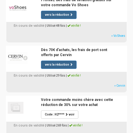
Profitez des frais de livraison gratuits sur
votre commande Vo Shoes
vers la réduction
En cours de validité
| Utilisé 48 fois
|
vérifié !
» Vo Shoes
Dès 70€ d'achats, les frais de port sont
offerts par Cervin
vers la réduction
En cours de validité
| Utilisé 29 fois
|
vérifié !
» Cervin
Votre commande moins chère avec cette
réduction de 30% sur votre achat
Code : H2****
voir
En cours de validité
| Utilisé 269 fois
|
vérifié !