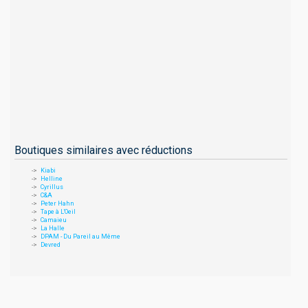
Boutiques similaires avec réductions
Kiabi
Helline
Cyrillus
C&A
Peter Hahn
Tape à L'Oeil
Camaieu
La Halle
DPAM - Du Pareil au Même
Devred