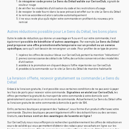
de
récupérer code promo Le Sens du Détail valide sur CeriseClub
, signalé de
couleur rouge
de vérifier les modalités d'utilisation du code et les restrictions d'usage
de recopier le code fourni dans la case prévue à cet effet sur le site Le Sens du Détail
la remise accordée est alors calculée automatiquement
il ne vous reste plus qu'à régler votre commande en profitant du nouveau prix
remisé
Autres réductions possible pour Le Sens du Détail, les bons plans
Outre le code de réduction, qui donne un avantage en % ou en € sur votre commande, il est
également
possible de bénéficier d'autres avantages
. Par exemple,
Le Sens du Détail
peut proposer une offre promotionnelle temporaire sur un produit ou un service
spécifique
, sans qu'il soit besoin de renseigner un code. Pour profiter de ce type de promo :
repérez les offres de couleur bleue sur CeriseClub, portant la mention "réductions"
prenez connaissance des détails de l'offre, des articles concernés et des modalités
d'utilisation
accédez à la promotion en cliquant depuis l'offre répertoriée sur CeriseClub
procédez à la commande sur le site Le Sens du Détail de manière habituelle
La livraison offerte, recevoir gratuitement sa commande Le Sens du
Détail
Grâce à la livraison gratuite, il est possible sous certaines conditions de ne pas avoir à payer
les frais de ports pour recevoir votre commande.
Signalées en violet sur CeriseClub
, les
offres permettant la gratuité du transport de votre commande à votre domicile sont
généralement soumises à un minimum de commande. Actuellement, Le Sens du Détail offre
la livraison gratuite de votre commande à domicile à partir de 50€.
Enfin, certaines boutiques proposent des "cadeaux", sous forme d'un produit offert avec votre
commande. D'autres boutiques peuvent également offrir des échantillons ou des services.
Gratuits,
ces bonus sont un des avantages de la vente en ligne !
Sur CeriseClub, nous nous efforçons à rechercher quotidiennement les offres de réduction en
cours de validité qui vous permettent d'obtenir des rabais pour vos achats en ligne sur les