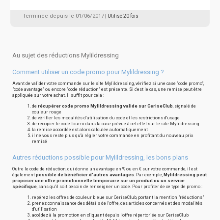
Terminée depuis le 01/06/2017
| Utilisé 20 fois
Au sujet des réductions Mylildressing
Comment utiliser un code promo pour Mylildressing ?
Avant de valider votre commande sur le site Mylildressing, vérifiez si une case "code promo",
"code avantage" ou encore "code réduction" est présente. Si c'est le cas, une remise peut être
appliquée sur votre achat. Il suffit pour cela :
de
récupérer code promo Mylildressing valide sur CeriseClub
, signalé de
couleur rouge
de vérifier les modalités d'utilisation du code et les restrictions d'usage
de recopier le code fourni dans la case prévue à cet effet sur le site Mylildressing
la remise accordée est alors calculée automatiquement
il ne vous reste plus qu'à régler votre commande en profitant du nouveau prix
remisé
Autres réductions possible pour Mylildressing, les bons plans
Outre le code de réduction, qui donne un avantage en % ou en € sur votre commande, il est
également
possible de bénéficier d'autres avantages
. Par exemple,
Mylildressing peut
proposer une offre promotionnelle temporaire sur un produit ou un service
spécifique
, sans qu'il soit besoin de renseigner un code. Pour profiter de ce type de promo :
repérez les offres de couleur bleue sur CeriseClub, portant la mention "réductions"
prenez connaissance des détails de l'offre, des articles concernés et des modalités
d'utilisation
accédez à la promotion en cliquant depuis l'offre répertoriée sur CeriseClub