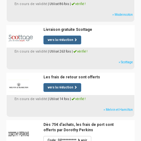
En cours de validité
| Utilisé 86 fois
|
vérifié !
» Modeincoton
Livraison gratuite Scottage
vers la réduction
En cours de validité
| Utilisé 263 fois
|
vérifié !
» Scottage
Les frais de retour sont offerts
vers la réduction
En cours de validité
| Utilisé 14 fois
|
vérifié !
» Melvin et Hamilton
Dès 75€ d'achats, les frais de port sont
offerts par Dorothy Perkins
Code : DP*********
voir