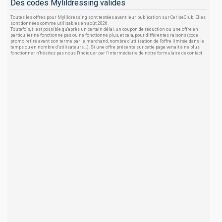
Des codes Mylildressing valides
Toutes les offres pour Mylildressing sont testées avant leur publication sur CeriseClub. Elles
sont données comme utilisables en août 2026.
Toutefois, il est possible qu'après un certain délai, un coupon de réduction ou une offre en
particulier ne fonctionne pas ou ne fonctionne plus, et cela, pour différentes raisons (code
promo retiré avant son terme par le marchand, nombre d'utilisation de l'offre limitée dans le
temps ou en nombre d'utilisateurs...). Si une offre présente sur cette page venait à ne plus
fonctionner, n'hésitez pas nous l'indiquer par l'intermédiaire de notre formulaire de contact.