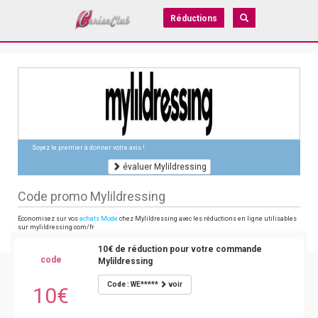
Réductions
Soyez le premier à donner votre avis !
évaluer Mylildressing
Code promo Mylildressing
Economisez sur vos
achats Mode
chez Mylildressing avec les réductions en ligne utilisables
sur mylildressing.com/fr
10€ de réduction pour votre commande
code
Mylildressing
Code : WE*****
voir
10€