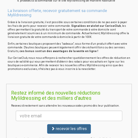
procédez à la commande sur le site Mylildressing de manière habituelle
La livraison offerte, recevoir gratuitement sa commande
Mylildressing
Grâce à la livraison gratuite, il est possible sous certaines conditions de ne pas avoir à payer
les frais de ports pour recevoir votre commande.
Signalées en violet sur CeriseClub
, les
offres permettant la gratuité du transport de votre commande à votre domicile sont
généralement soumises à un minimum de commande. Actuellement, Mylildressing offre la
livraison gratuite de votre commande à domicile à partir de 100€.
Enfin, certaines boutiques proposent des "cadeaux", sous forme d'un produit offert avec votre
commande. D'autres boutiques peuvent également offrir des échantillons ou des services.
Gratuits,
ces bonus sont un des avantages de la vente en ligne !
Sur CeriseClub, nous nous efforçons à rechercher quotidiennement les offres de réduction en
cours de validité qui vous permettent d'obtenir des rabais pour vos achats en ligne sur les
boutiques e-commerce. Afin de recevoir les nouvelles offres Mylildressing ainsi que des
promotions exclusives, n'hésitez pas à vous inscrire à la newsletter.
Restez informé des nouvelles réductions
Mylildressing et des milliers d'autres
Recevez directement sans attendre les nouveaux codes promo dès leur publication.
recevoir les offres