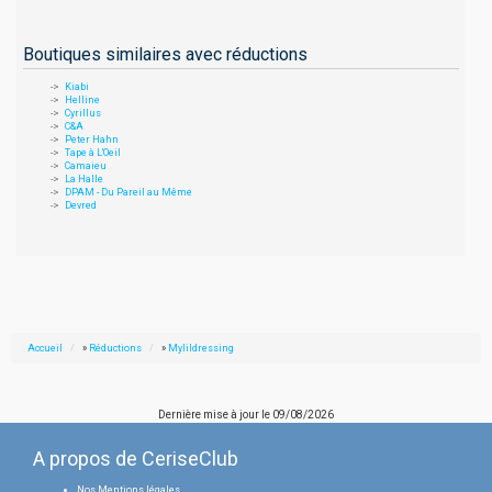
Boutiques similaires avec réductions
Kiabi
Helline
Cyrillus
C&A
Peter Hahn
Tape à L'Oeil
Camaieu
La Halle
DPAM - Du Pareil au Même
Devred
Accueil
»
Réductions
»
Mylildressing
Dernière mise à jour le
09/08/2026
A propos de CeriseClub
Nos Mentions légales