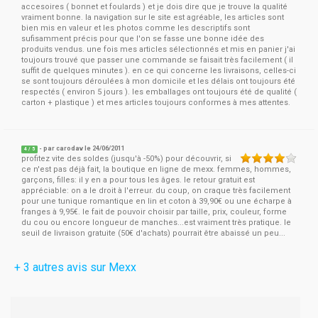
accesoires ( bonnet et foulards ) et je dois dire que je trouve la qualité
vraiment bonne. la navigation sur le site est agréable, les articles sont
bien mis en valeur et les photos comme les descriptifs sont
sufisamment précis pour que l'on se fasse une bonne idée des
produits vendus. une fois mes articles sélectionnés et mis en panier j'ai
toujours trouvé que passer une commande se faisait très facilement ( il
suffit de quelques minutes ). en ce qui concerne les livraisons, celles-ci
se sont toujours déroulées à mon domicile et les délais ont toujours été
respectés ( environ 5 jours ). les emballages ont toujours été de qualité (
carton + plastique ) et mes articles toujours conformes à mes attentes.
- par
carodav
le 24/06/2011
4
/
5
profitez vite des soldes (jusqu'à -50%) pour découvrir, si
ce n'est pas déjà fait, la boutique en ligne de mexx. femmes, hommes,
garçons, filles: il y en a pour tous les âges. le retour gratuit est
appréciable: on a le droit à l'erreur. du coup, on craque très facilement
pour une tunique romantique en lin et coton à 39,90€ ou une écharpe à
franges à 9,95€. le fait de pouvoir choisir par taille, prix, couleur, forme
du cou ou encore longueur de manches...est vraiment très pratique. le
seuil de livraison gratuite (50€ d'achats) pourrait être abaissé un peu...
+ 3 autres avis sur Mexx