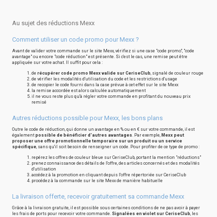
Au sujet des réductions Mexx
Comment utiliser un code promo pour Mexx ?
Avant de valider votre commande sur le site Mexx, vérifiez si une case "code promo", "code
avantage" ou encore "code réduction" est présente. Si c'est le cas, une remise peut être
appliquée sur votre achat. Il suffit pour cela :
de
récupérer code promo Mexx valide sur CeriseClub
, signalé de couleur rouge
de vérifier les modalités d'utilisation du code et les restrictions d'usage
de recopier le code fourni dans la case prévue à cet effet sur le site Mexx
la remise accordée est alors calculée automatiquement
il ne vous reste plus qu'à régler votre commande en profitant du nouveau prix
remisé
Autres réductions possible pour Mexx, les bons plans
Outre le code de réduction, qui donne un avantage en % ou en € sur votre commande, il est
également
possible de bénéficier d'autres avantages
. Par exemple,
Mexx peut
proposer une offre promotionnelle temporaire sur un produit ou un service
spécifique
, sans qu'il soit besoin de renseigner un code. Pour profiter de ce type de promo :
repérez les offres de couleur bleue sur CeriseClub, portant la mention "réductions"
prenez connaissance des détails de l'offre, des articles concernés et des modalités
d'utilisation
accédez à la promotion en cliquant depuis l'offre répertoriée sur CeriseClub
procédez à la commande sur le site Mexx de manière habituelle
La livraison offerte, recevoir gratuitement sa commande Mexx
Grâce à la livraison gratuite, il est possible sous certaines conditions de ne pas avoir à payer
les frais de ports pour recevoir votre commande.
Signalées en violet sur CeriseClub
, les