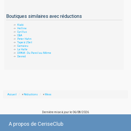
Boutiques similaires avec réductions
Kiabi
Helline
Cyrillus
C&A
Peter Hahn
Tape à L'Oeil
Camaieu
La Halle
DPAM - Du Pareil au Même
Devred
Accueil
»
Réductions
»
Mexx
Dernière mise à jour le
06/08/2026
A propos de CeriseClub