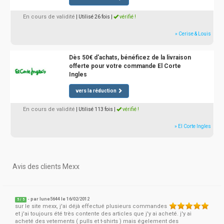
En cours de validité
| Utilisé 26 fois
|
vérifié !
» Cerise & Louis
Dès 50€ d'achats, bénéficez de la livraison
offerte pour votre commande El Corte
Ingles
vers la réduction
En cours de validité
| Utilisé 113 fois
|
vérifié !
» El Corte Ingles
Avis des clients Mexx
- par
lune5644
le 16/02/2012
5
/
5
sur le site mexx, j'ai déjà effectué plusieurs commandes
et j'ai toujours été très contente des articles que j'y ai acheté. j'y ai
acheté des vetements ( pulls et t-shirts ) mais égelement des