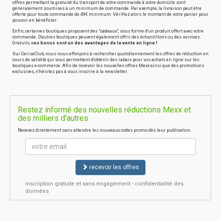
offres permettant la gratuité du transport de votre commande à votre domicile sont
généralement soumises à un minimum de commande. Par exemple, la livraison peut être
offerte pour toute commande de 49€ minimum. Vérifiez alors le montant de votre panier pour
pouvoir en bénéficier.
Enfin, certaines boutiques proposent des "cadeaux", sous forme d'un produit offert avec votre
commande. D'autres boutiques peuvent également offrir des échantillons ou des services.
Gratuits,
ces bonus sont un des avantages de la vente en ligne !
Sur CeriseClub, nous nous efforçons à rechercher quotidiennement les offres de réduction en
cours de validité qui vous permettent d'obtenir des rabais pour vos achats en ligne sur les
boutiques e-commerce. Afin de recevoir les nouvelles offres Mexx ainsi que des promotions
exclusives, n'hésitez pas à vous inscrire à la newsletter.
Restez informé des nouvelles réductions Mexx et
des milliers d'autres
Recevez directement sans attendre les nouveaux codes promo dès leur publication.
recevoir les offres
inscription gratuite et sans engagement - confidentialité des
données