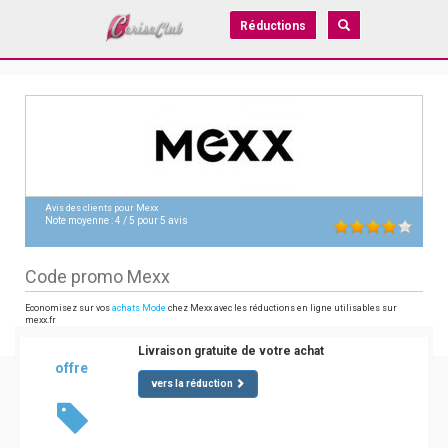
Réductions
Avis des clients pour
Mexx
Note moyenne :
4
/
5
pour
5
avis
Code promo Mexx
Economisez sur vos
achats Mode
chez Mexx avec les réductions en ligne utilisables sur
mexx.fr
Livraison gratuite de votre achat
offre
vers la réduction