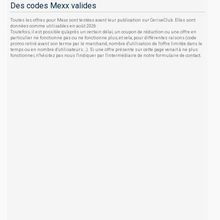
Des codes Mexx valides
Toutes les offres pour Mexx sont testées avant leur publication sur CeriseClub. Elles sont
données comme utilisables en août 2026.
Toutefois, il est possible qu'après un certain délai, un coupon de réduction ou une offre en
particulier ne fonctionne pas ou ne fonctionne plus, et cela, pour différentes raisons (code
promo retiré avant son terme par le marchand, nombre d'utilisation de l'offre limitée dans le
temps ou en nombre d'utilisateurs...). Si une offre présente sur cette page venait à ne plus
fonctionner, n'hésitez pas nous l'indiquer par l'intermédiaire de notre formulaire de contact.