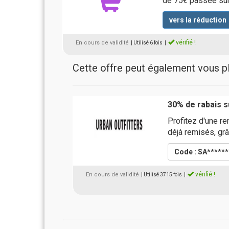
de 75€ passée sur 
vers la réduction
vérifié !
En cours de validité
| Utilisé 6 fois
|
Cette offre peut également vous pla
30% de rabais 
Profitez d'une r
déjà remisés, grâ
Code : SA*****
vérifié !
En cours de validité
| Utilisé 3715 fois
|