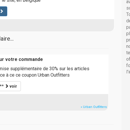
le site, en Belgique
a
s
T
d
p
p
ire...
p
n
t
o
sur votre commande
f
emise supplémentaire de 30% sur les articles
l
ce à ce ce coupon Urban Outfitters
***
voir
» Urban Outfitters