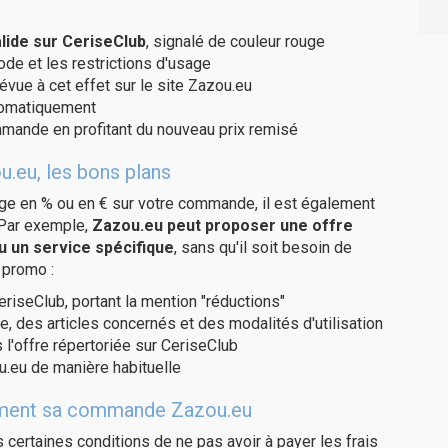
ide sur CeriseClub
, signalé de couleur rouge
code et les restrictions d'usage
évue à cet effet sur le site Zazou.eu
utomatiquement
ommande en profitant du nouveau prix remisé
u.eu, les bons plans
age en % ou en € sur votre commande, il est également
 Par exemple,
Zazou.eu peut proposer une offre
u un service spécifique
, sans qu'il soit besoin de
 promo :
eriseClub, portant la mention "réductions"
e, des articles concernés et des modalités d'utilisation
 l'offre répertoriée sur CeriseClub
.eu de manière habituelle
itement sa commande Zazou.eu
us certaines conditions de ne pas avoir à payer les frais