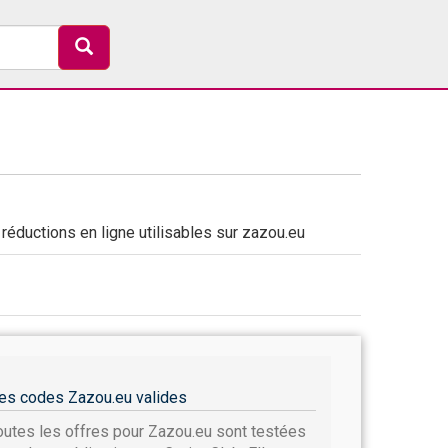
éductions en ligne utilisables sur zazou.eu
es codes Zazou.eu valides
outes les offres pour Zazou.eu sont testées