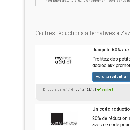
inscription gratuite et sans engagement - confidential
D'autres réductions alternatives à Za
Jusqu'à -50% sur
Profitez des petits
dédiée aux promot
vers la réduction
vérifié !
En cours de validité
| Utilisé 12 fois
|
Un code réducti
20% de réduction s
avec ce code pou