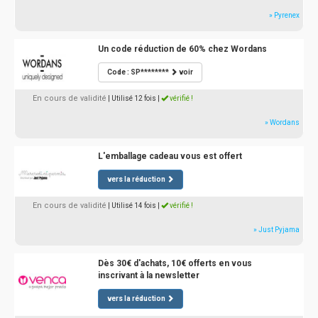
» Pyrenex
Un code réduction de 60% chez Wordans
Code : SP********
voir
En cours de validité
| Utilisé 12 fois
|
vérifié !
» Wordans
L'emballage cadeau vous est offert
vers la réduction
En cours de validité
| Utilisé 14 fois
|
vérifié !
» Just Pyjama
Dès 30€ d'achats, 10€ offerts en vous
inscrivant à la newsletter
vers la réduction