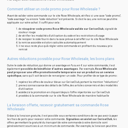
Comment utiliser un code promo pour Rose Wholesale ?
Avant de valider votre commande sur le site Rose Wholesale, vérifiez si une case "code promo",
"code avantage" ou encore "code réduction" est présente. Si c'est le cas, une remise peut être
appliquée sur votre achat. Il suffit pour cela :
de
récupérer code promo Rose Wholesale valide sur CeriseClub
, signalé de
couleur rouge
de vérifier les modalités d'utilisation du code et les restrictions d'usage
de recopier le code fourni dans la case prévue à cet effet sur le site Rose Wholesale
la remise accordée est alors calculée automatiquement
il ne vous reste plus qu'à régler votre commande en profitant du nouveau prix
remisé
Autres réductions possible pour Rose Wholesale, les bons plans
Outre le code de réduction, qui donne un avantage en % ou en € sur votre commande, il est
également
possible de bénéficier d'autres avantages
. Par exemple,
Rose Wholesale
peut proposer une offre promotionnelle temporaire sur un produit ou un service
spécifique
, sans qu'il soit besoin de renseigner un code. Pour profiter de ce type de promo :
repérez les offres de couleur bleue sur CeriseClub, portant la mention "réductions"
prenez connaissance des détails de l'offre, des articles concernés et des modalités
d'utilisation
accédez à la promotion en cliquant depuis l'offre répertoriée sur CeriseClub
procédez à la commande sur le site Rose Wholesale de manière habituelle
La livraison offerte, recevoir gratuitement sa commande Rose
Wholesale
Grâce à la livraison gratuite, il est possible sous certaines conditions de ne pas avoir à payer
les frais de ports pour recevoir votre commande.
Signalées en violet sur CeriseClub
, les
offres permettant la gratuité du transport de votre commande à votre domicile sont
généralement soumises à un minimum de commande. Par exemple, la livraison peut être