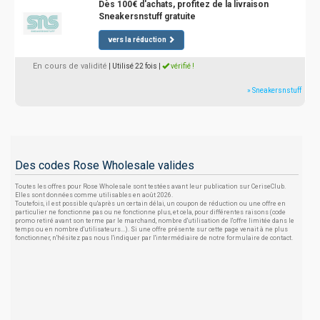
Dès 100€ d'achats, profitez de la livraison
Sneakersnstuff gratuite
vers la réduction
En cours de validité
| Utilisé 22 fois
|
vérifié !
» Sneakersnstuff
Des codes Rose Wholesale valides
Toutes les offres pour Rose Wholesale sont testées avant leur publication sur CeriseClub.
Elles sont données comme utilisables en août 2026.
Toutefois, il est possible qu'après un certain délai, un coupon de réduction ou une offre en
particulier ne fonctionne pas ou ne fonctionne plus, et cela, pour différentes raisons (code
promo retiré avant son terme par le marchand, nombre d'utilisation de l'offre limitée dans le
temps ou en nombre d'utilisateurs...). Si une offre présente sur cette page venait à ne plus
fonctionner, n'hésitez pas nous l'indiquer par l'intermédiaire de notre formulaire de contact.