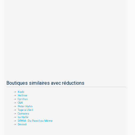
Boutiques similaires avec réductions
Kiabi
Helline
Cyrillus
C&A
Peter Hahn
Tape à L'Oeil
Camaieu
La Halle
DPAM - Du Pareil au Même
Devred