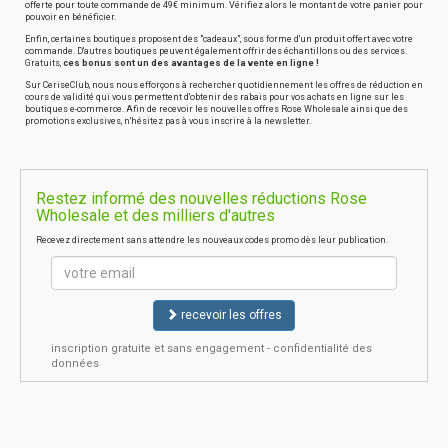
offerte pour toute commande de 49€ minimum. Vérifiez alors le montant de votre panier pour
pouvoir en bénéficier.
Enfin, certaines boutiques proposent des "cadeaux", sous forme d'un produit offert avec votre
commande. D'autres boutiques peuvent également offrir des échantillons ou des services.
Gratuits,
ces bonus sont un des avantages de la vente en ligne !
Sur CeriseClub, nous nous efforçons à rechercher quotidiennement les offres de réduction en
cours de validité qui vous permettent d'obtenir des rabais pour vos achats en ligne sur les
boutiques e-commerce. Afin de recevoir les nouvelles offres Rose Wholesale ainsi que des
promotions exclusives, n'hésitez pas à vous inscrire à la newsletter.
Restez informé des nouvelles réductions Rose
Wholesale et des milliers d'autres
Recevez directement sans attendre les nouveaux codes promo dès leur publication.
recevoir les offres
inscription gratuite et sans engagement - confidentialité des
données