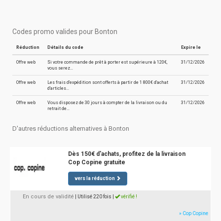
Codes promo valides pour Bonton
Réduction
Détails du code
Expire le
Offre web
Si votre commande de prêt à porter est supérieure à 120€,
31/12/2026
vous serez…
Offre web
Les frais d'expédition sont offerts à partir de 1 800€ d'achat
31/12/2026
d'articles…
Offre web
Vous disposez de 30 jours à compter de la livraison ou du
31/12/2026
retrait de…
D'autres réductions alternatives à Bonton
Dès 150€ d'achats, profitez de la livraison
Cop Copine gratuite
vers la réduction
En cours de validité
| Utilisé 220 fois
|
vérifié !
» Cop Copine