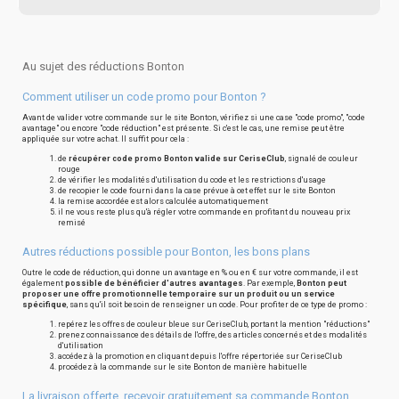
Au sujet des réductions Bonton
Comment utiliser un code promo pour Bonton ?
Avant de valider votre commande sur le site Bonton, vérifiez si une case "code promo", "code
avantage" ou encore "code réduction" est présente. Si c'est le cas, une remise peut être
appliquée sur votre achat. Il suffit pour cela :
de
récupérer code promo Bonton valide sur CeriseClub
, signalé de couleur
rouge
de vérifier les modalités d'utilisation du code et les restrictions d'usage
de recopier le code fourni dans la case prévue à cet effet sur le site Bonton
la remise accordée est alors calculée automatiquement
il ne vous reste plus qu'à régler votre commande en profitant du nouveau prix
remisé
Autres réductions possible pour Bonton, les bons plans
Outre le code de réduction, qui donne un avantage en % ou en € sur votre commande, il est
également
possible de bénéficier d'autres avantages
. Par exemple,
Bonton peut
proposer une offre promotionnelle temporaire sur un produit ou un service
spécifique
, sans qu'il soit besoin de renseigner un code. Pour profiter de ce type de promo :
repérez les offres de couleur bleue sur CeriseClub, portant la mention "réductions"
prenez connaissance des détails de l'offre, des articles concernés et des modalités
d'utilisation
accédez à la promotion en cliquant depuis l'offre répertoriée sur CeriseClub
procédez à la commande sur le site Bonton de manière habituelle
La livraison offerte, recevoir gratuitement sa commande Bonton