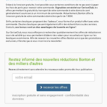
Grâce à la livraison gratuite, il est possible sous certaines conditions de ne pas avoir à payer
les frais de ports pour recevoir votre commande.
Signalées en violet sur CeriseClub
, les
offres permettant la gratuité du transport de votre commande à votre domicile sont
généralement soumises à un minimum de commande. Actuellement, Bonton offre la
livraison gratuite de votre commande à domicile à partir de 1 800€.
Enfin, certaines boutiques proposent des "cadeaux", sous forme d'un produit offert avec votre
commande. D'autres boutiques peuvent également offrir des échantillons ou des services.
Gratuits,
ces bonus sont un des avantages de la vente en ligne !
Sur CeriseClub, nous nous efforçons à rechercher quotidiennement les offres de réduction en
cours de validité qui vous permettent d'obtenir des rabais pour vos achats en ligne sur les
boutiques e-commerce. Afin de recevoir les nouvelles offres Bonton ainsi que des promotions
exclusives, n'hésitez pas à vous inscrire à la newsletter.
Restez informé des nouvelles réductions Bonton et
des milliers d'autres
Recevez directement sans attendre les nouveaux codes promo dès leur publication.
recevoir les offres
inscription gratuite et sans engagement - confidentialité des
données