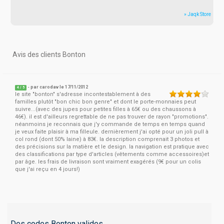
» Jaqk Store
Avis des clients Bonton
- par
carodav
le 17/11/2012
4
/
5
le site "bonton" s'adresse incontestablement à des
familles plutôt "bon chic bon genre" et dont le porte-monnaies peut
suivre...(avec des jupes pour petites filles à 65€ ou des chaussons à
46€). il est d'ailleurs regrettable de ne pas trouver de rayon "promotions".
néanmoins je reconnais que j'y commande de temps en temps quand
je veux faite plaisir à ma filleule. dernièrement j'ai opté pour un joli pull à
col rond (dont 50% laine) à 83€. la description comprenait 3 photos et
des précisions sur la matière et le design. la navigation est pratique avec
des classifications par type d'articles (vêtements comme accessoires)et
par âge. les frais de livraison sont vraiment exagérés (9€ pour un colis
que j'ai reçu en 4 jours!)
Des codes Bonton valides