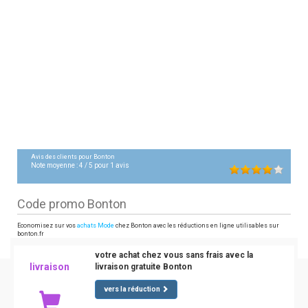
Avis des clients pour
Bonton
Note moyenne :
4
/
5
pour
1
avis
Code promo Bonton
Economisez sur vos
achats Mode
chez Bonton avec les réductions en ligne utilisables sur
bonton.fr
votre achat chez vous sans frais avec la
livraison
livraison gratuite Bonton
vers la réduction