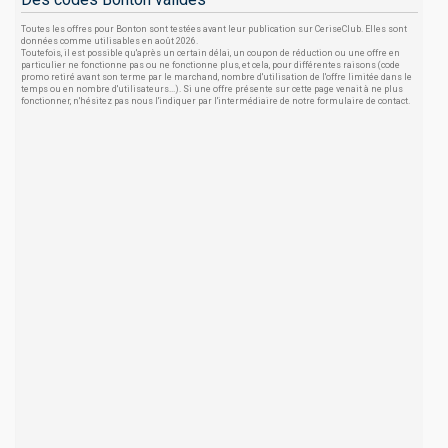
Toutes les offres pour Bonton sont testées avant leur publication sur CeriseClub. Elles sont
données comme utilisables en août 2026.
Toutefois, il est possible qu'après un certain délai, un coupon de réduction ou une offre en
particulier ne fonctionne pas ou ne fonctionne plus, et cela, pour différentes raisons (code
promo retiré avant son terme par le marchand, nombre d'utilisation de l'offre limitée dans le
temps ou en nombre d'utilisateurs...). Si une offre présente sur cette page venait à ne plus
fonctionner, n'hésitez pas nous l'indiquer par l'intermédiaire de notre formulaire de contact.