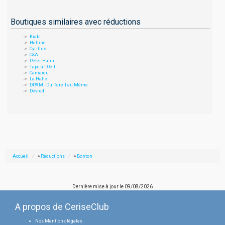
Boutiques similaires avec réductions
Kiabi
Helline
Cyrillus
C&A
Peter Hahn
Tape à L'Oeil
Camaieu
La Halle
DPAM - Du Pareil au Même
Devred
Accueil
»
Réductions
»
Bonton
Dernière mise à jour le
09/08/2026
A propos de CeriseClub
Nos Mentions légales