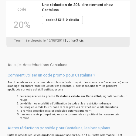
Une réduction de 20% directement chez
code
Castaluna
code :
31313
détails
20%
Terminée depuis le 15/08/2017
| Utilisé 3 fois
Au sujet des réductions Castaluna
Comment utiliser un code promo pour Castaluna ?
Avant de valider votre commande sur le site Castaluna, vérifiez si une case "code promo", "code
avantage" ou encore "code réduction" est présente. Si c'est le cas, une remise peut être
appliquée sur votre achat. Il suffit pour cela :
de
récupérer code promo Castaluna valide sur CeriseClub
, signalé de couleur
rouge
de vérifier les modalités d'utilisation du code et les restrictions d'usage
de recopier le code fourni dans la case prévue à cet effet sur le site Castaluna
la remise accordée est alors calculée automatiquement
il ne vous reste plus qu'à régler votre commande en profitant du nouveau prix
remisé
Autres réductions possible pour Castaluna, les bons plans
Outre le code de réduction, qui donne un avantage en % ou en € sur votre commande, il est