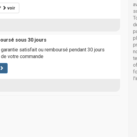
a
*
voir
s
T
d
p
p
boursé sous 30 jours
p
a garantie satisfait ou remboursé pendant 30 jours
n
on de votre commande
t
o
f
l