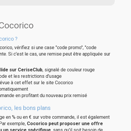
 Cocorico
corico ?
orico, vérifiez si une case "code promo", "code
te. Si c'est le cas, une remise peut être appliquée sur
ide sur CeriseClub
, signalé de couleur rouge
code et les restrictions d'usage
évue à cet effet sur le site Cocorico
utomatiquement
ommande en profitant du nouveau prix remisé
rico, les bons plans
age en % ou en € sur votre commande, il est également
 Par exemple,
Cocorico peut proposer une offre
u un service spécifique
, sans qu'il soit besoin de