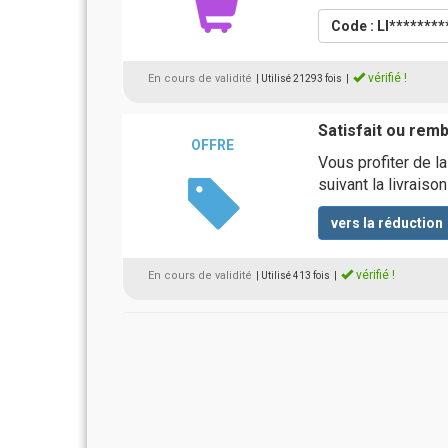
Code : LI********
vérifié !
En cours de validité
| Utilisé 21293 fois
|
Satisfait ou rem
OFFRE
Vous profiter de l
suivant la livrais
vers la réduction
vérifié !
En cours de validité
| Utilisé 413 fois
|