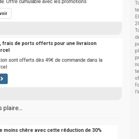
e. Offre cumulable avec les promotions
T
t
voir
E
2
T
d
 frais de ports offerts pour une livraison
p
arcel
p
p
ition sont offerts dès 49€ de commande dans la
n
rcel
t
o
f
l
plaire...
 moins chère avec cette réduction de 30%