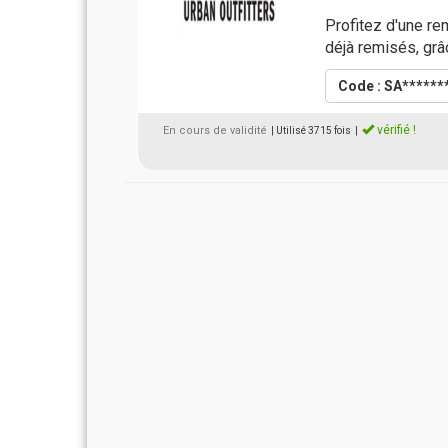
Profitez d'une re
déjà remisés, grâ
Code : SA******
vérifié !
En cours de validité
| Utilisé 3715 fois
|