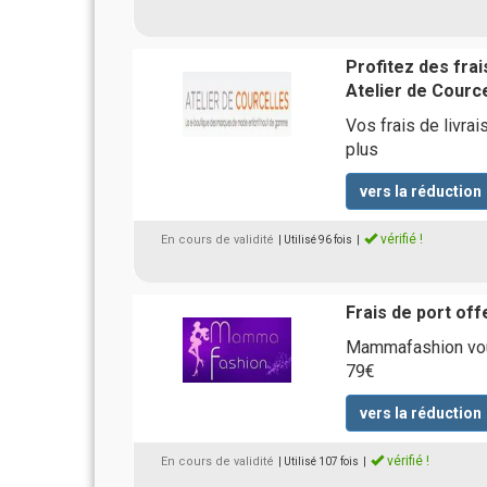
Profitez des fra
Atelier de Courc
Vos frais de livra
plus
vers la réduction
vérifié !
En cours de validité
| Utilisé 96 fois
|
Frais de port o
Mammafashion vous
79€
vers la réduction
vérifié !
En cours de validité
| Utilisé 107 fois
|