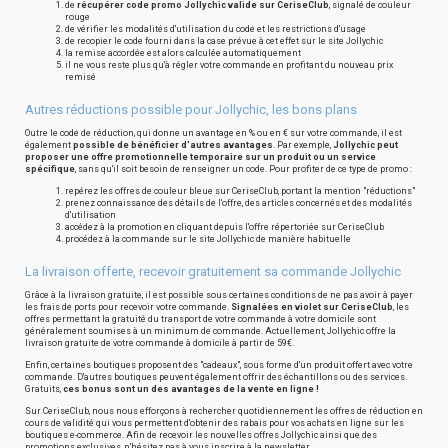
de
récupérer code promo Jollychic valide sur CeriseClub
, signalé de couleur
rouge
de vérifier les modalités d'utilisation du code et les restrictions d'usage
de recopier le code fourni dans la case prévue à cet effet sur le site Jollychic
la remise accordée est alors calculée automatiquement
il ne vous reste plus qu'à régler votre commande en profitant du nouveau prix
remisé
Autres réductions possible pour Jollychic, les bons plans
Outre le code de réduction, qui donne un avantage en % ou en € sur votre commande, il est
également
possible de bénéficier d'autres avantages
. Par exemple,
Jollychic peut
proposer une offre promotionnelle temporaire sur un produit ou un service
spécifique
, sans qu'il soit besoin de renseigner un code. Pour profiter de ce type de promo :
repérez les offres de couleur bleue sur CeriseClub, portant la mention "réductions"
prenez connaissance des détails de l'offre, des articles concernés et des modalités
d'utilisation
accédez à la promotion en cliquant depuis l'offre répertoriée sur CeriseClub
procédez à la commande sur le site Jollychic de manière habituelle
La livraison offerte, recevoir gratuitement sa commande Jollychic
Grâce à la livraison gratuite, il est possible sous certaines conditions de ne pas avoir à payer
les frais de ports pour recevoir votre commande.
Signalées en violet sur CeriseClub
, les
offres permettant la gratuité du transport de votre commande à votre domicile sont
généralement soumises à un minimum de commande. Actuellement, Jollychic offre la
livraison gratuite de votre commande à domicile à partir de 59€.
Enfin, certaines boutiques proposent des "cadeaux", sous forme d'un produit offert avec votre
commande. D'autres boutiques peuvent également offrir des échantillons ou des services.
Gratuits,
ces bonus sont un des avantages de la vente en ligne !
Sur CeriseClub, nous nous efforçons à rechercher quotidiennement les offres de réduction en
cours de validité qui vous permettent d'obtenir des rabais pour vos achats en ligne sur les
boutiques e-commerce. Afin de recevoir les nouvelles offres Jollychic ainsi que des
promotions exclusives, n'hésitez pas à vous inscrire à la newsletter.