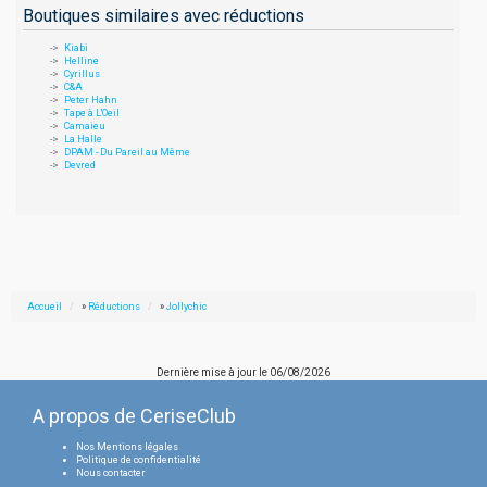
Boutiques similaires avec réductions
Kiabi
Helline
Cyrillus
C&A
Peter Hahn
Tape à L'Oeil
Camaieu
La Halle
DPAM - Du Pareil au Même
Devred
Accueil
»
Réductions
»
Jollychic
Dernière mise à jour le
06/08/2026
A propos de CeriseClub
Nos Mentions légales
Politique de confidentialité
Nous contacter