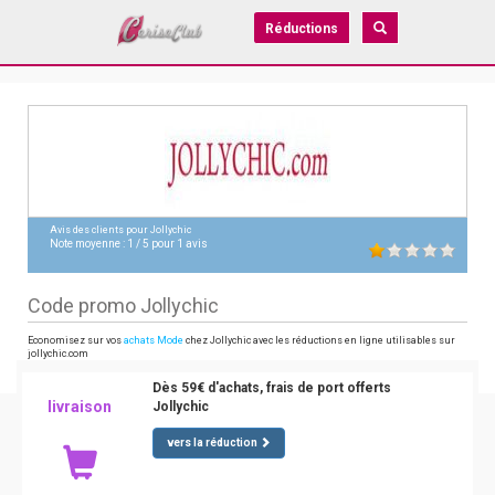
Réductions
Avis des clients pour
Jollychic
Note moyenne :
1
/
5
pour
1
avis
Code promo Jollychic
Economisez sur vos
achats Mode
chez Jollychic avec les réductions en ligne utilisables sur
jollychic.com
Dès 59€ d'achats, frais de port offerts
livraison
Jollychic
vers la réduction