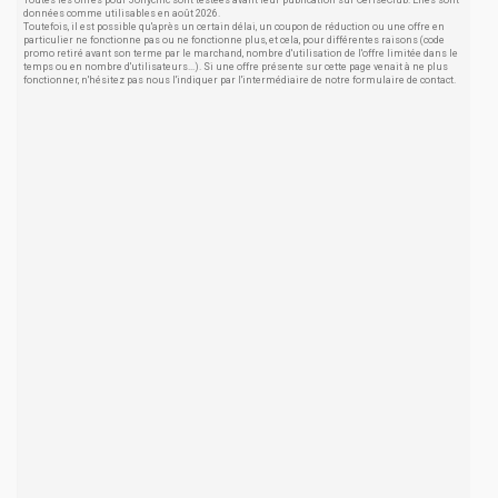
Toutes les offres pour Jollychic sont testées avant leur publication sur CeriseClub. Elles sont
données comme utilisables en août 2026.
Toutefois, il est possible qu'après un certain délai, un coupon de réduction ou une offre en
particulier ne fonctionne pas ou ne fonctionne plus, et cela, pour différentes raisons (code
promo retiré avant son terme par le marchand, nombre d'utilisation de l'offre limitée dans le
temps ou en nombre d'utilisateurs...). Si une offre présente sur cette page venait à ne plus
fonctionner, n'hésitez pas nous l'indiquer par l'intermédiaire de notre formulaire de contact.