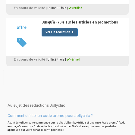
En cours de validité
| Utilisé 11 fois
|
vérifié !
Jusqu'à -70% sur les articles en promotions
offre
vers la réduction
En cours de validité
| Utilisé 4 fois
|
vérifié !
Au sujet des réductions Jollychic
Comment utiliser un code promo pour Jollychic ?
Avant de valider votre commande sur le site Jollychic, vérifiez si une case "code promo", "code
avantage" ou encore "code réduction" est présente. Si c'est le cas, une remise peut être
appliquée sur votre achat. Il suffit pour cela :