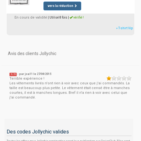
vers la réduction
En cours de validité
| Utilisé 8 fois
|
vérifié !
» T-shirt Vip
Avis des clients Jollychic
- par
joa11
le 27/04/2015
1
/
5
Terrible expérience !
Les vêtements livrés n'ont rien à voir avec ceux que j'ai commandés. La
taille est beaucoup plus petite. Le vêtement était censé être à manches
courtes, il est à manches longues. Bref il n'a rien à voir avec celui que
j'ai commandé.
Des codes Jollychic valides