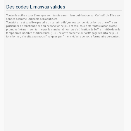
Des codes Limanyaa valides
Toutes les offres pour Limanyaa sont testées avant leur publication sur CeriseClub. Elles sont
données comme utilisables en août 2026.
Toutefois, il est possible qu'après un certain délai, un coupon de réduction ou une offre en
particulier ne fonctionne pas ou ne fonctionne plus, et cela, pour différentes raisons (code
promo retiré avant son terme par le marchand, nombre d'utilisation de l'offre limitée dans le
temps ou en nombre d'utilisateurs...). Si une offre présente sur cette page venait à ne plus
fonctionner, n'hésitez pas nous l'indiquer par l'intermédiaire de notre formulaire de contact.