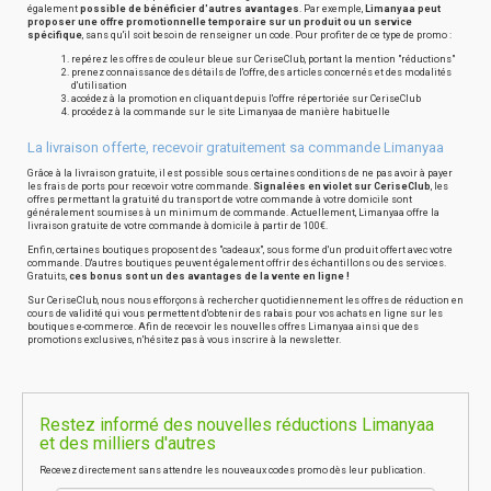
également
possible de bénéficier d'autres avantages
. Par exemple,
Limanyaa peut
proposer une offre promotionnelle temporaire sur un produit ou un service
spécifique
, sans qu'il soit besoin de renseigner un code. Pour profiter de ce type de promo :
repérez les offres de couleur bleue sur CeriseClub, portant la mention "réductions"
prenez connaissance des détails de l'offre, des articles concernés et des modalités
d'utilisation
accédez à la promotion en cliquant depuis l'offre répertoriée sur CeriseClub
procédez à la commande sur le site Limanyaa de manière habituelle
La livraison offerte, recevoir gratuitement sa commande Limanyaa
Grâce à la livraison gratuite, il est possible sous certaines conditions de ne pas avoir à payer
les frais de ports pour recevoir votre commande.
Signalées en violet sur CeriseClub
, les
offres permettant la gratuité du transport de votre commande à votre domicile sont
généralement soumises à un minimum de commande. Actuellement, Limanyaa offre la
livraison gratuite de votre commande à domicile à partir de 100€.
Enfin, certaines boutiques proposent des "cadeaux", sous forme d'un produit offert avec votre
commande. D'autres boutiques peuvent également offrir des échantillons ou des services.
Gratuits,
ces bonus sont un des avantages de la vente en ligne !
Sur CeriseClub, nous nous efforçons à rechercher quotidiennement les offres de réduction en
cours de validité qui vous permettent d'obtenir des rabais pour vos achats en ligne sur les
boutiques e-commerce. Afin de recevoir les nouvelles offres Limanyaa ainsi que des
promotions exclusives, n'hésitez pas à vous inscrire à la newsletter.
Restez informé des nouvelles réductions Limanyaa
et des milliers d'autres
Recevez directement sans attendre les nouveaux codes promo dès leur publication.