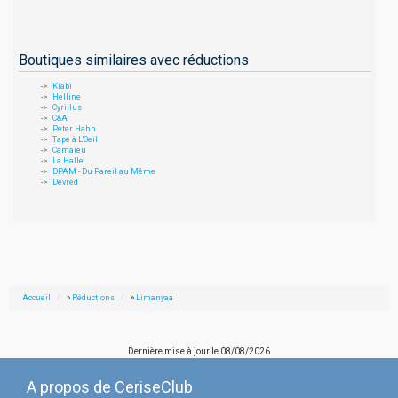
Boutiques similaires avec réductions
Kiabi
Helline
Cyrillus
C&A
Peter Hahn
Tape à L'Oeil
Camaieu
La Halle
DPAM - Du Pareil au Même
Devred
Accueil
»
Réductions
»
Limanyaa
Dernière mise à jour le
08/08/2026
A propos de CeriseClub