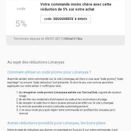
Votre commande moins chère avec cette
code
réduction de 5% sur votre achat
code :
DECOUVERTE
détails
5%
Terminée depuis le 09/07/2017
| Utilisé 51 fois
Au sujet des réductions Limanyaa
Comment utiliser un code promo pour Limanyaa ?
Avant de valider votre commande sur le site Limanyaa, vérifiez si une case "code promo", "code
avantage" ou encore "code réduction" est présente. Si c'est le cas, une remise peut être
appliquée sur votre achat. Il suffit pour cela :
de
récupérer code promo Limanyaa valide sur CeriseClub
, signalé de couleur
rouge
de vérifier les modalités d'utilisation du code et les restrictions d'usage
de recopier le code fourni dans la case prévue à cet effet sur le site Limanyaa
la remise accordée est alors calculée automatiquement
il ne vous reste plus qu'à régler votre commande en profitant du nouveau prix
remisé
Autres réductions possible pour Limanyaa, les bons plans
Outre le code de réduction, qui donne un avantage en % ou en € sur votre commande, il est