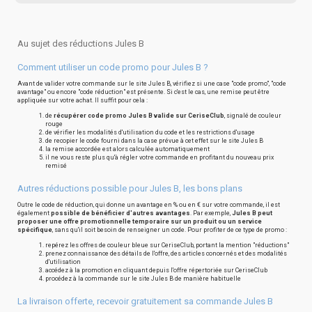
Au sujet des réductions Jules B
Comment utiliser un code promo pour Jules B ?
Avant de valider votre commande sur le site Jules B, vérifiez si une case "code promo", "code
avantage" ou encore "code réduction" est présente. Si c'est le cas, une remise peut être
appliquée sur votre achat. Il suffit pour cela :
de
récupérer code promo Jules B valide sur CeriseClub
, signalé de couleur
rouge
de vérifier les modalités d'utilisation du code et les restrictions d'usage
de recopier le code fourni dans la case prévue à cet effet sur le site Jules B
la remise accordée est alors calculée automatiquement
il ne vous reste plus qu'à régler votre commande en profitant du nouveau prix
remisé
Autres réductions possible pour Jules B, les bons plans
Outre le code de réduction, qui donne un avantage en % ou en € sur votre commande, il est
également
possible de bénéficier d'autres avantages
. Par exemple,
Jules B peut
proposer une offre promotionnelle temporaire sur un produit ou un service
spécifique
, sans qu'il soit besoin de renseigner un code. Pour profiter de ce type de promo :
repérez les offres de couleur bleue sur CeriseClub, portant la mention "réductions"
prenez connaissance des détails de l'offre, des articles concernés et des modalités
d'utilisation
accédez à la promotion en cliquant depuis l'offre répertoriée sur CeriseClub
procédez à la commande sur le site Jules B de manière habituelle
La livraison offerte, recevoir gratuitement sa commande Jules B