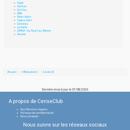
Kiabi
Helline
Cyrillus
C&A
Peter Hahn
Tape à L'Oeil
Camaieu
La Halle
DPAM - Du Pareil au Même
Devred
Accueil
»
Réductions
»
Jules B
Dernière mise à jour le
07/08/2026
A propos de CeriseClub
Nos Mentions légales
Politique de confidentialité
Nous contacter
Nous suivre sur les réseaux sociaux