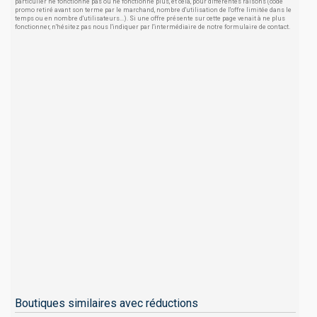
particulier ne fonctionne pas ou ne fonctionne plus, et cela, pour différentes raisons (code
promo retiré avant son terme par le marchand, nombre d'utilisation de l'offre limitée dans le
temps ou en nombre d'utilisateurs...). Si une offre présente sur cette page venait à ne plus
fonctionner, n'hésitez pas nous l'indiquer par l'intermédiaire de notre formulaire de contact.
Boutiques similaires avec réductions