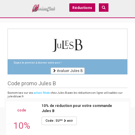
Réductions
Soyez le premier à donner votre avis !
évaluer Jules B
Code promo Jules B
Economisez sur vos
achats Mode
chez Jules B avec les réductions en ligne utilisables sur
julesbluxe.fr
10% de réduction pour votre commande
code
Jules B
Code : SU**
voir
10%