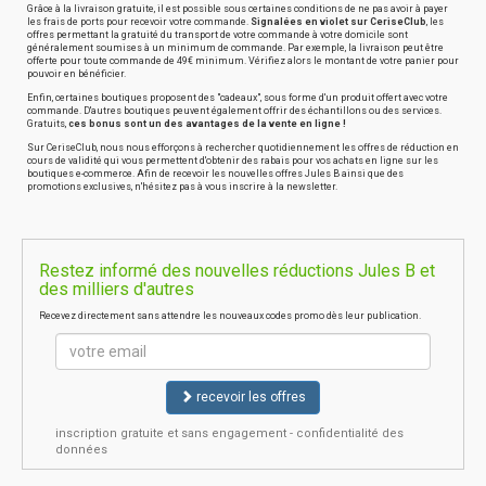
Grâce à la livraison gratuite, il est possible sous certaines conditions de ne pas avoir à payer
les frais de ports pour recevoir votre commande.
Signalées en violet sur CeriseClub
, les
offres permettant la gratuité du transport de votre commande à votre domicile sont
généralement soumises à un minimum de commande. Par exemple, la livraison peut être
offerte pour toute commande de 49€ minimum. Vérifiez alors le montant de votre panier pour
pouvoir en bénéficier.
Enfin, certaines boutiques proposent des "cadeaux", sous forme d'un produit offert avec votre
commande. D'autres boutiques peuvent également offrir des échantillons ou des services.
Gratuits,
ces bonus sont un des avantages de la vente en ligne !
Sur CeriseClub, nous nous efforçons à rechercher quotidiennement les offres de réduction en
cours de validité qui vous permettent d'obtenir des rabais pour vos achats en ligne sur les
boutiques e-commerce. Afin de recevoir les nouvelles offres Jules B ainsi que des
promotions exclusives, n'hésitez pas à vous inscrire à la newsletter.
Restez informé des nouvelles réductions Jules B et
des milliers d'autres
Recevez directement sans attendre les nouveaux codes promo dès leur publication.
recevoir les offres
inscription gratuite et sans engagement - confidentialité des
données