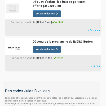
Dès 75€ d'achats, les frais de port sont
offerts par Zazou.eu
vers la réduction
En cours de validité
| Utilisé 6 fois
|
vérifié !
» Zazou.eu
Découvrez le programme de fidélité Burton
vers la réduction
En cours de validité
| Utilisé 31 fois
|
vérifié !
» Burton
Des codes Jules B valides
Toutes les offres pour Jules B sont testées avant leur publication sur CeriseClub. Elles sont
données comme utilisables en août 2026.
Toutefois, il est possible qu'après un certain délai, un coupon de réduction ou une offre en