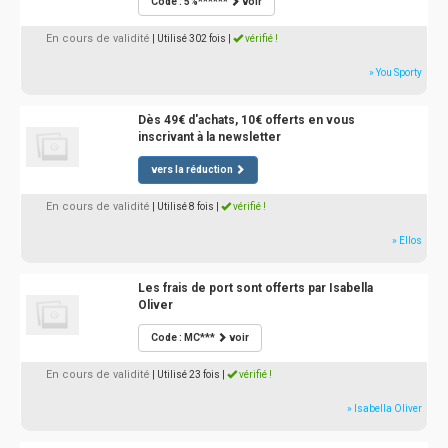
Code : 5%******
voir
En cours de validité
| Utilisé 302 fois
|
vérifié !
» You Sporty
Dès 49€ d'achats, 10€ offerts en vous
inscrivant à la newsletter
vers la réduction
En cours de validité
| Utilisé 8 fois
|
vérifié !
» Ellos
Les frais de port sont offerts par Isabella
Oliver
Code : MC***
voir
En cours de validité
| Utilisé 23 fois
|
vérifié !
» Isabella Oliver