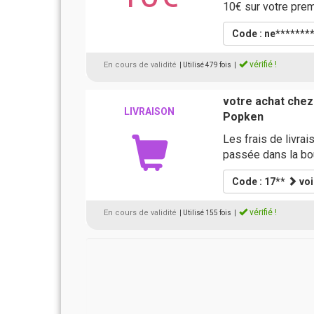
10€ sur votre prem
Code : ne*******
vérifié !
En cours de validité
| Utilisé 479 fois
|
votre achat chez 
LIVRAISON
Popken
Les frais de livra
passée dans la bo
Code : 17**
voi
vérifié !
En cours de validité
| Utilisé 155 fois
|