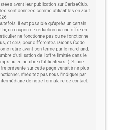
estées avant leur publication sur CeriseClub.
lles sont données comme utilisables en août
026.
outefois, il est possible qu'après un certain
élai, un coupon de réduction ou une offre en
articulier ne fonctionne pas ou ne fonctionne
lus, et cela, pour différentes raisons (code
romo retiré avant son terme par le marchand,
ombre d'utilisation de l'offre limitée dans le
emps ou en nombre d'utilisateurs...). Si une
ffre présente sur cette page venait à ne plus
onctionner, n'hésitez pas nous l'indiquer par
'intermédiaire de notre formulaire de contact.