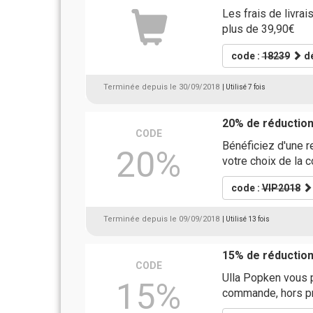
Les frais de livra
plus de 39,90€
code :
18239
dé
Terminée depuis le 30/09/2018
| Utilisé 7 fois
20% de réductio
CODE
Bénéficiez d'une r
20%
votre choix de la 
code :
VIP2018
Terminée depuis le 09/09/2018
| Utilisé 13 fois
15% de réductio
CODE
Ulla Popken vous 
15%
commande, hors 