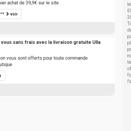
ier achat de 39,9€ sur le site
t
E
***
voir
2
T
d
p
vous sans frais avec la livraison gratuite Ulla
p
p
n
ison vous sont offerts pour toute commande
t
utique
o
f
r
l