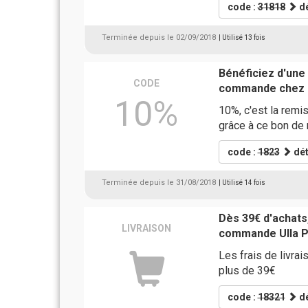
code :
31818
dé
Terminée depuis le 02/09/2018
| Utilisé 13 fois
Bénéficiez d'une
CODE
commande chez 
10%
10%, c'est la rem
grâce à ce bon de 
code :
1823
dét
Terminée depuis le 31/08/2018
| Utilisé 14 fois
Dès 39€ d'achats,
LIVRAISON
commande Ulla 
Les frais de livra
plus de 39€
code :
18321
dé