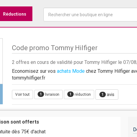
Réductions
Code promo Tommy Hilfiger
2 offres en cours de validité pour Tommy Hilfiger le 07/0
Economisez sur vos
achats Mode
chez Tommy Hilfiger avec
tommyhilfiger.fr
1
1
avis
Voir tout
livraison
réduction
1
aison sont offerts
D
ratuite dès 75€ d'achat