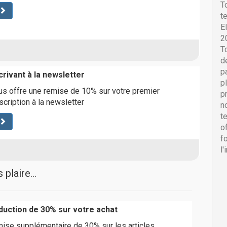
T
t
E
2
T
d
p
rivant à la newsletter
p
us offre une remise de 10% sur votre premier
p
scription à la newsletter
n
t
o
f
l
plaire...
uction de 30% sur votre achat
mise supplémentaire de 30% sur les articles