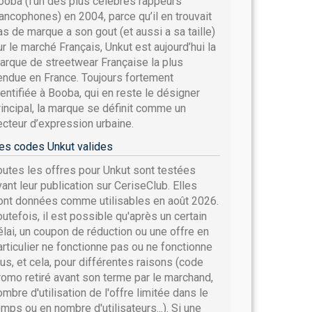
ooba (l’un des plus célèbres rappeurs
rancophones) en 2004, parce qu’il en trouvait
as de marque a son gout (et aussi a sa taille)
ur le marché Français, Unkut est aujourd’hui la
arque de streetwear Française la plus
endue en France. Toujours fortement
dentifiée à Booba, qui en reste le désigner
rincipal, la marque se définit comme un
ecteur d’expression urbaine.
es codes Unkut valides
outes les offres pour Unkut sont testées
vant leur publication sur CeriseClub. Elles
ont données comme utilisables en août 2026.
outefois, il est possible qu'après un certain
élai, un coupon de réduction ou une offre en
articulier ne fonctionne pas ou ne fonctionne
lus, et cela, pour différentes raisons (code
romo retiré avant son terme par le marchand,
ombre d'utilisation de l'offre limitée dans le
emps ou en nombre d'utilisateurs...). Si une