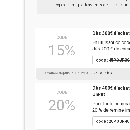
expiré peut parfois encore fonctionne
Dès 300€ d'achat
CODE
En utilisant ce co
15%
dès 200 € de comm
code :
15POUR30
Terminée depuis le 31/12/2019
| Utilisé 14 fois
Dès 400€ d'acha
CODE
Unkut
20%
Pour toute comman
20 % de remise im
code :
20POUR40