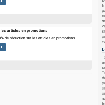
B
f
p
s
m
v
 les articles en promotions
i
p
% de réduction sur les articles en promotions
v
D
T
a
s
T
d
p
p
p
n
t