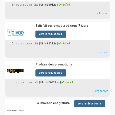
En cours de validité
| Utilisé 50 fois
|
vérifié !
» Topman
Satisfait ou remboursé sous 7 jours
vers la réduction
En cours de validité
| Utilisé 13 fois
|
vérifié !
» Divao
Profitez des promotions
vers la réduction
En cours de validité
| Utilisé 2692 fois
|
vérifié !
» Pegashoes
La livraison est gratuite
vers la réduction