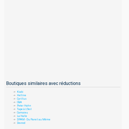
Boutiques similaires avec réductions
Kiabi
Helline
Cyrillus
C&A
Peter Hahn
Tape à L'Oeil
Camaieu
La Halle
DPAM - Du Pareil au Même
Devred