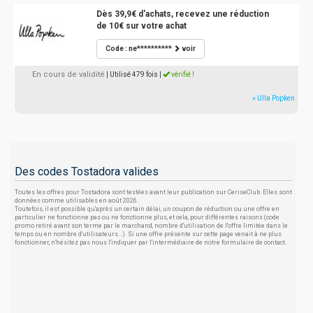
Dès 39,9€ d'achats, recevez une réduction
de 10€ sur votre achat
Code : ne**********
voir
En cours de validité
| Utilisé 479 fois
|
vérifié !
» Ulla Popken
Des codes Tostadora valides
Toutes les offres pour Tostadora sont testées avant leur publication sur CeriseClub. Elles sont
données comme utilisables en août 2026.
Toutefois, il est possible qu'après un certain délai, un coupon de réduction ou une offre en
particulier ne fonctionne pas ou ne fonctionne plus, et cela, pour différentes raisons (code
promo retiré avant son terme par le marchand, nombre d'utilisation de l'offre limitée dans le
temps ou en nombre d'utilisateurs...). Si une offre présente sur cette page venait à ne plus
fonctionner, n'hésitez pas nous l'indiquer par l'intermédiaire de notre formulaire de contact.