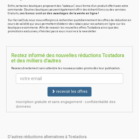
Enfin, certaines boutiques proposent des "cadeaux", sous forme d'un produit offert avec votre
commande. D'autres boutiques peuvent également offrir des échantillons ou des services.
Gratuits,
ces bonus sont un des avantages de la vente en ligne !
Sur CeriseClub, nous nous efforçons à rechercher quotidiennement les offres de réduction en
cours de validité qui vous permettent d'obtenir des rabais pour vos achats en ligne sur les
boutiques e-commerce. Afin de recevoir les nouvelles offres Tostadora ainsi que des
promotions exclusives, n'hésitez pas à vous inscrire à la newsletter.
Restez informé des nouvelles réductions Tostadora
et des milliers d'autres
Recevez directement sans attendre les nouveaux codes promo dès leur publication.
recevoir les offres
inscription gratuite et sans engagement - confidentialité des
données
D'autres réductions alternatives à Tostadora