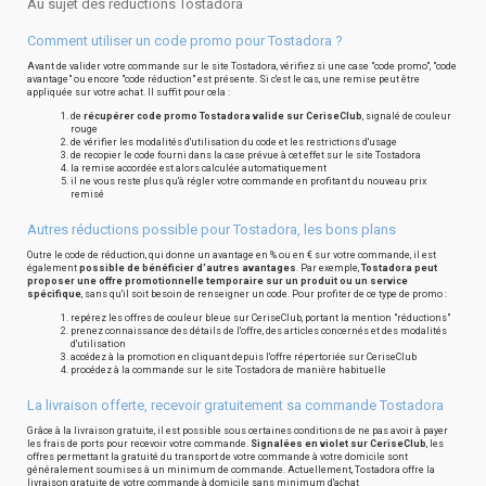
Au sujet des réductions Tostadora
Comment utiliser un code promo pour Tostadora ?
Avant de valider votre commande sur le site Tostadora, vérifiez si une case "code promo", "code
avantage" ou encore "code réduction" est présente. Si c'est le cas, une remise peut être
appliquée sur votre achat. Il suffit pour cela :
de
récupérer code promo Tostadora valide sur CeriseClub
, signalé de couleur
rouge
de vérifier les modalités d'utilisation du code et les restrictions d'usage
de recopier le code fourni dans la case prévue à cet effet sur le site Tostadora
la remise accordée est alors calculée automatiquement
il ne vous reste plus qu'à régler votre commande en profitant du nouveau prix
remisé
Autres réductions possible pour Tostadora, les bons plans
Outre le code de réduction, qui donne un avantage en % ou en € sur votre commande, il est
également
possible de bénéficier d'autres avantages
. Par exemple,
Tostadora peut
proposer une offre promotionnelle temporaire sur un produit ou un service
spécifique
, sans qu'il soit besoin de renseigner un code. Pour profiter de ce type de promo :
repérez les offres de couleur bleue sur CeriseClub, portant la mention "réductions"
prenez connaissance des détails de l'offre, des articles concernés et des modalités
d'utilisation
accédez à la promotion en cliquant depuis l'offre répertoriée sur CeriseClub
procédez à la commande sur le site Tostadora de manière habituelle
La livraison offerte, recevoir gratuitement sa commande Tostadora
Grâce à la livraison gratuite, il est possible sous certaines conditions de ne pas avoir à payer
les frais de ports pour recevoir votre commande.
Signalées en violet sur CeriseClub
, les
offres permettant la gratuité du transport de votre commande à votre domicile sont
généralement soumises à un minimum de commande. Actuellement, Tostadora offre la
livraison gratuite de votre commande à domicile sans minimum d'achat