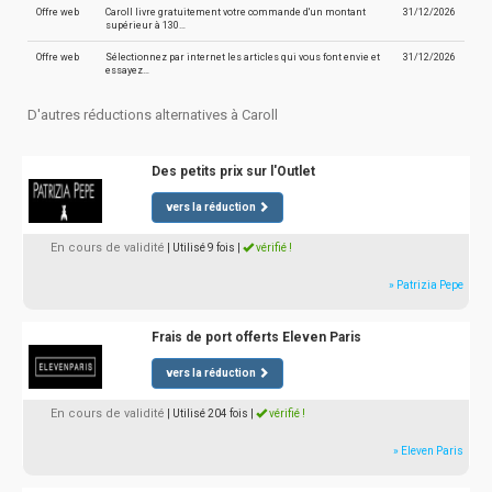
Offre web
Caroll livre gratuitement votre commande d'un montant
31/12/2026
supérieur à 130…
Offre web
Sélectionnez par internet les articles qui vous font envie et
31/12/2026
essayez…
D'autres réductions alternatives à Caroll
Des petits prix sur l'Outlet
vers la réduction
En cours de validité
| Utilisé 9 fois
|
vérifié !
» Patrizia Pepe
Frais de port offerts Eleven Paris
vers la réduction
En cours de validité
| Utilisé 204 fois
|
vérifié !
» Eleven Paris