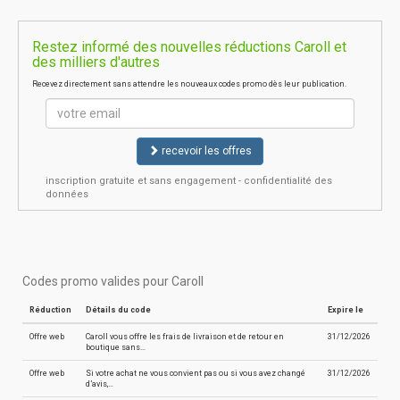
Restez informé des nouvelles réductions Caroll et
des milliers d'autres
Recevez directement sans attendre les nouveaux codes promo dès leur publication.
recevoir les offres
inscription gratuite et sans engagement - confidentialité des
données
Codes promo valides pour Caroll
Réduction
Détails du code
Expire le
Offre web
Caroll vous offre les frais de livraison et de retour en
31/12/2026
boutique sans…
Offre web
Si votre achat ne vous convient pas ou si vous avez changé
31/12/2026
d’avis,…