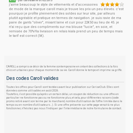
- par
carodav
le 01/02/2013
4
/
5
j'aime beaucoup le style de vêtements et d'accessoires
de mode de la marque caroll mais je trouve les prix un peu élevés. c'est
pourquoi je profite pleinement des soldes sur leur site, par ailleurs
plutôt agréable et pratique en termes de navigation. je suis ravie de ma
paire de gants "oliver", mixant laine et cuir pour 22€50 au lieu de 45. je
n'ai reçu que des compliments sur ma blouse "lucie", en soie, et
remisée de 70%!!la livraison en relais kiala prend un peu de temps mais
le tarif est correct (5€).
CAROLL a compris ce désir de la femme contemporaine en créant des collections à la fois
chics et urbaines pour chaque moment de sa vie. Caroll donne le tempo et imprime sa griffe.
Des codes Caroll valides
Toutes les offres pour Caroll sont testées avant leur publication sur CeriseClub. Elles sont
données comme utilisables en août 2026.
Toutefois, il est possible qu'après un certain délai, un coupon de réduction ou une offre en
particulier ne fonctionne pas ou ne fonctionne plus, et cela, pour différentes raisons (code
promo retiré avant son terme par le marchand, nombre d'utilisation de l'offre limitée dans le
temps ou en nombre d'utilisateurs...). Si une offre présente sur cette page venait à ne plus
fonctionner, n'hésitez pas nous l'indiquer par l'intermédiaire de notre formulaire de contact.