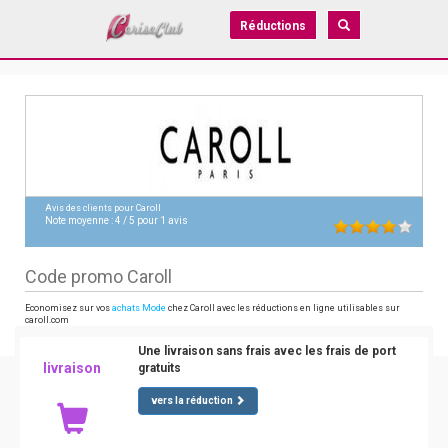
Réductions
Avis des clients pour
Caroll
Note moyenne :
4
/
5
pour
1
avis
Code promo Caroll
Economisez sur vos
achats Mode
chez Caroll avec les réductions en ligne utilisables sur
caroll.com
Une livraison sans frais avec les frais de port
livraison
gratuits
vers la réduction