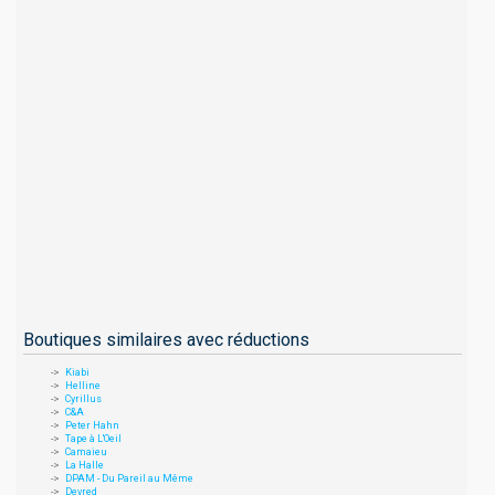
Boutiques similaires avec réductions
Kiabi
Helline
Cyrillus
C&A
Peter Hahn
Tape à L'Oeil
Camaieu
La Halle
DPAM - Du Pareil au Même
Devred