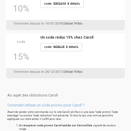
code :
EXCLU10
détails
10%
Terminée depuis le 14/01/2018
| Utilisé 14 fois
Un code réduc 15% chez Caroll
code
code :
NOEL15
détails
15%
Terminée depuis le 24/12/2017
| Utilisé 14 fois
Au sujet des réductions Caroll
Comment utiliser un code promo pour Caroll ?
Avant de valider votre commande sur le site Caroll, vérifiez si une case "code promo", "code
avantage" ou encore "code réduction" est présente. Si c'est le cas, une remise peut être
appliquée sur votre achat. Il suffit pour cela :
de
récupérer code promo Caroll valide sur CeriseClub
, signalé de couleur
rouge