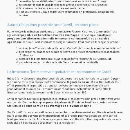
de vérifier les modalités d'utilisation du code et les restrictions d'usage
de recopier le code fourni dans la case prévue à cet effet sur le site Caroll
la remise accordée est alors calculée automatiquement
il ne vous reste plus qu'à régler votre commande en profitant du nouveau prix
remisé
Autres réductions possible pour Caroll, les bons plans
Outre le code de réduction, qui donne un avantage en % ou en € sur votre commande, il est
également
possible de bénéficier d'autres avantages
. Par exemple,
Caroll peut
proposer une offre promotionnelle temporaire sur un produit ou un service
spécifique
, sans qu'il soit besoin de renseigner un code. Pour profiter de ce type de promo :
repérez les offres de couleur bleue sur CeriseClub, portant la mention "réductions"
prenez connaissance des détails de l'offre, des articles concernés et des modalités
d'utilisation
accédez à la promotion en cliquant depuis l'offre répertoriée sur CeriseClub
procédez à la commande sur le site Caroll de manière habituelle
La livraison offerte, recevoir gratuitement sa commande Caroll
Grâce à la livraison gratuite, il est possible sous certaines conditions de ne pas avoir à payer
les frais de ports pour recevoir votre commande.
Signalées en violet sur CeriseClub
, les
offres permettant la gratuité du transport de votre commande à votre domicile sont
généralement soumises à un minimum de commande. Actuellement, Caroll offre la
livraison gratuite de votre commande à domicile à partir de 130€.
Enfin, certaines boutiques proposent des "cadeaux", sous forme d'un produit offert avec votre
commande. D'autres boutiques peuvent également offrir des échantillons ou des services.
Gratuits,
ces bonus sont un des avantages de la vente en ligne !
Sur CeriseClub, nous nous efforçons à rechercher quotidiennement les offres de réduction en
cours de validité qui vous permettent d'obtenir des rabais pour vos achats en ligne sur les
boutiques e-commerce. Afin de recevoir les nouvelles offres Caroll ainsi que des promotions
exclusives, n'hésitez pas à vous inscrire à la newsletter.