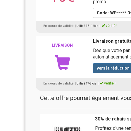
promo
Code : WE*****
vérifié !
En cours de validité
| Utilisé 1611 fois
|
Livraison gratuit
LIVRAISON
Dés que votre panie
automatiquement o
vers la réduction
vérifié !
En cours de validité
| Utilisé 176 fois
|
Cette offre pourrait également vous 
30% de rabais 
Profitez d'une re