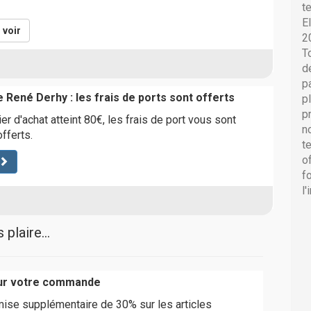
t
E
voir
2
T
d
p
e René Derhy : les frais de ports sont offerts
p
p
r d'achat atteint 80€, les frais de port vous sont
n
fferts.
t
o
f
l
plaire...
sur votre commande
mise supplémentaire de 30% sur les articles