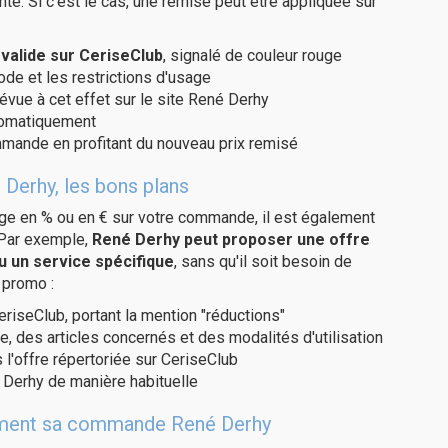
te. Si c'est le cas, une remise peut être appliquée sur
alide sur CeriseClub
, signalé de couleur rouge
code et les restrictions d'usage
évue à cet effet sur le site René Derhy
utomatiquement
ommande en profitant du nouveau prix remisé
 Derhy, les bons plans
age en % ou en € sur votre commande, il est également
 Par exemple,
René Derhy peut proposer une offre
u un service spécifique
, sans qu'il soit besoin de
 promo :
eriseClub, portant la mention "réductions"
e, des articles concernés et des modalités d'utilisation
 l'offre répertoriée sur CeriseClub
 Derhy de manière habituelle
itement sa commande René Derhy