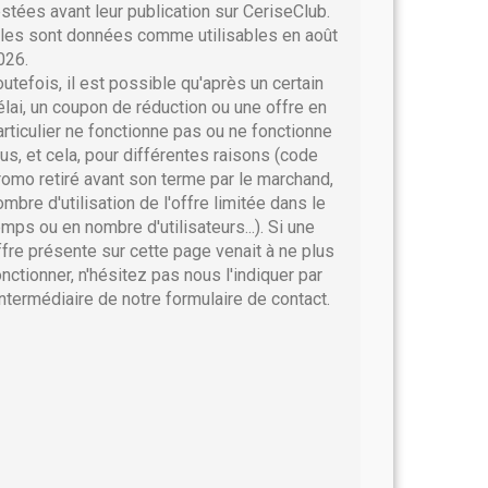
estées avant leur publication sur CeriseClub.
lles sont données comme utilisables en août
026.
outefois, il est possible qu'après un certain
élai, un coupon de réduction ou une offre en
articulier ne fonctionne pas ou ne fonctionne
lus, et cela, pour différentes raisons (code
romo retiré avant son terme par le marchand,
ombre d'utilisation de l'offre limitée dans le
emps ou en nombre d'utilisateurs...). Si une
ffre présente sur cette page venait à ne plus
onctionner, n'hésitez pas nous l'indiquer par
'intermédiaire de notre formulaire de contact.