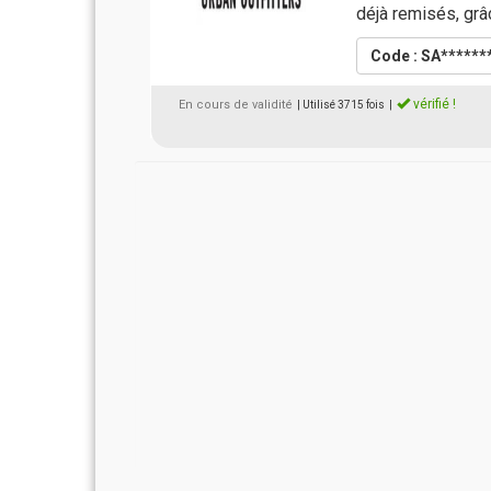
déjà remisés, grâ
Code : SA******
vérifié !
En cours de validité
| Utilisé 3715 fois
|