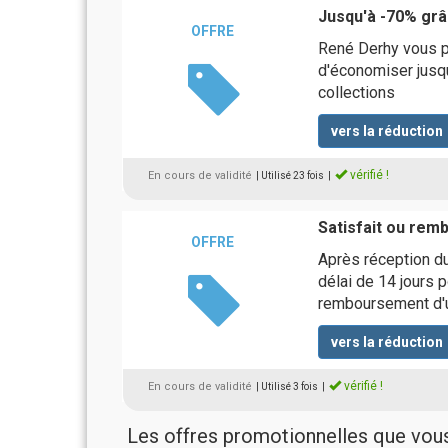
Jusqu'à -70% grâ
OFFRE
René Derhy vous p
d'économiser jusq
collections
vers la réduction
vérifié !
En cours de validité
| Utilisé 23 fois
|
Satisfait ou rem
OFFRE
Après réception d
délai de 14 jours 
remboursement d'un
vers la réduction
vérifié !
En cours de validité
| Utilisé 3 fois
|
Les offres promotionnelles que vo