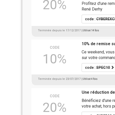
20%
Profitez d'une rem
René Derhy
code :
CYBEREXC
Terminée depuis le 17/12/2017
| Utilisé 14 fois
10% de remise su
CODE
Ce weekend, vous 
10%
sur votre command
code :
SPEC10
Terminée depuis le 23/07/2017
| Utilisé 4 fois
Une réduction d
CODE
Bénéficiez d'une 
20%
votre achat, hors 