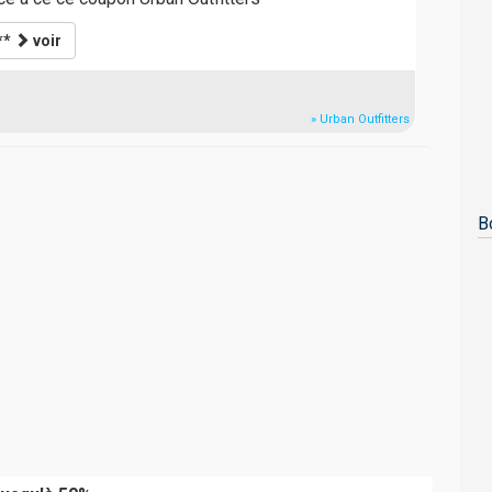
**
voir
» Urban Outfitters
B