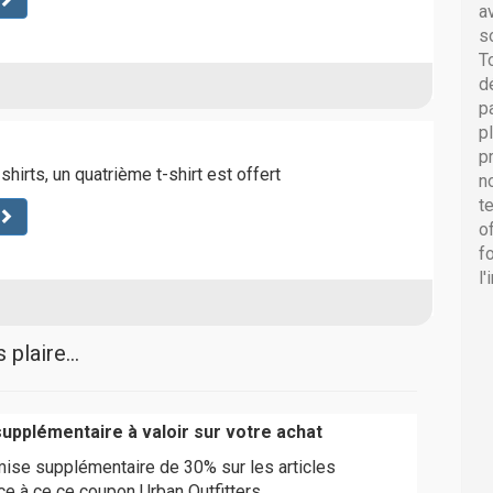
a
s
T
d
p
p
p
-shirts, un quatrième t-shirt est offert
n
t
o
f
l
plaire...
upplémentaire à valoir sur votre achat
mise supplémentaire de 30% sur les articles
ce à ce ce coupon Urban Outfitters