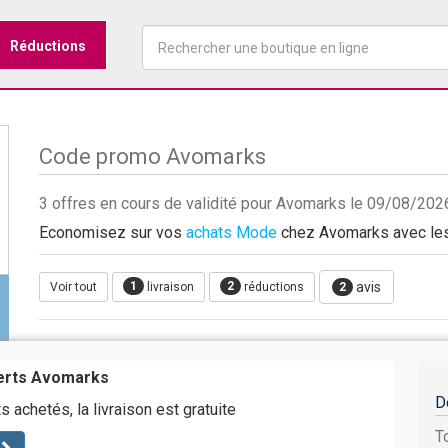
Réductions
Code promo Avomarks
3 offres en cours de validité pour Avomarks le 09/08/202
Economisez sur vos
achats Mode
chez Avomarks avec les 
1
2
avis
Voir tout
livraison
réductions
2
ferts Avomarks
D
ts achetés, la livraison est gratuite
T