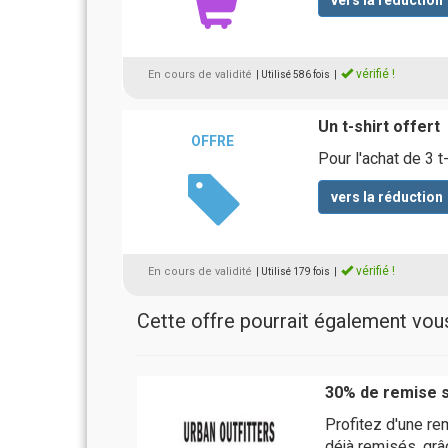
vers la réduction
vérifié !
En cours de validité
| Utilisé 586 fois
|
Un t-shirt offert
OFFRE
Pour l'achat de 3 t
vers la réduction
vérifié !
En cours de validité
| Utilisé 179 fois
|
Cette offre pourrait également vous 
30% de remise s
Profitez d'une re
déjà remisés, grâ